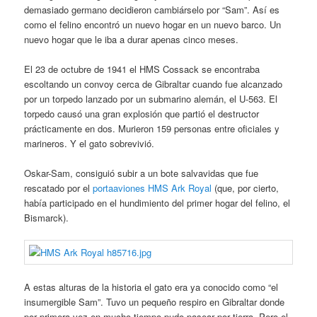
demasiado germano decidieron cambiárselo por “Sam”. Así es
como el felino encontró un nuevo hogar en un nuevo barco. Un
nuevo hogar que le iba a durar apenas cinco meses.
El 23 de octubre de 1941 el HMS Cossack se encontraba
escoltando un convoy cerca de Gibraltar cuando fue alcanzado
por un torpedo lanzado por un submarino alemán, el U-563. El
torpedo causó una gran explosión que partió el destructor
prácticamente en dos. Murieron 159 personas entre oficiales y
marineros. Y el gato sobrevivió.
Oskar-Sam, consiguió subir a un bote salvavidas que fue
rescatado por el
portaaviones HMS Ark Royal
(que, por cierto,
había participado en el hundimiento del primer hogar del felino, el
Bismarck).
A estas alturas de la historia el gato era ya conocido como “el
insumergible Sam”. Tuvo un pequeño respiro en Gibraltar donde
por primera vez en mucho tiempo pudo pasear por tierra. Pero el