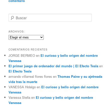
comentario
B
u
s
c
ARCHIVOS:
a
Archivos:
r
COMENTARIOS RECIENTES
JORGE BERMEO
en
El curioso y bello origen del nombre
Vanessa
El primer juego de ordenador del mundo | El Efecto Tesla
en
El Efecto Tesla
armando villarreal flores flores
en
Thomas Paine y su ajetreada
vida tras la muerte
VANESSA Hidalgo
en
El curioso y bello origen del nombre
Vanessa
Vanessa Stella
en
El curioso y bello origen del nombre
Vanessa