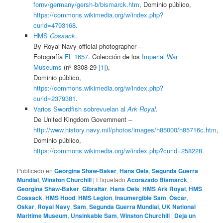
fornv/germany/gersh-b/bismarck.htm
, Dominio público,
https://commons.wikimedia.org/w/index.php?
curid=4793168
.
HMS
Cossack
.
By Royal Navy official photographer –
Fotografía
FL 1657
. Colección de los
Imperial War
Museums
(nº 8308-29
[1]
),
Dominio público,
https://commons.wikimedia.org/w/index.php?
curid=2379381
.
Varios Swordfish sobrevuelan al
Ark Royal
.
De United Kingdom Government –
http://www.history.navy.mil/photos/images/h85000/h85716c.htm
,
Dominio público,
https://commons.wikimedia.org/w/index.php?curid=258228
.
Publicado en
Georgina Shaw-Baker
,
Hans Oels
,
Segunda Guerra
Mundial
,
Winston Churchill
|
Etiquetado
Acorazado Bismarck
,
Georgina Shaw-Baker
,
Gibraltar
,
Hans Oels
,
HMS Ark Royal
,
HMS
Cossack
,
HMS Hood
,
HMS Legion
,
Insumergible Sam
,
Óscar
,
Oskar
,
Royal Navy
,
Sam
,
Segunda Guerra Mundial
,
UK National
Maritime Museum
,
Unsinkable Sam
,
Winston Churchill
|
Deja un