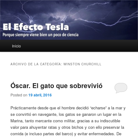
Ir
Ir
Porque siempre viene bien un poco de ciencia
al
al
contenido
contenido
principal
secundario
El Efecto Tesla
Menú
Inicio
principal
ARCHIVO DE LA CATEGORÍA:
WINSTON CHURCHILL
Óscar. El gato que sobrevivió
Posted on
19 abril, 2016
Prácticamente desde que el hombre decidió “echarse” a la mar y
se convirtió en navegante, los gatos se ganaron un lugar en la
Marina, tanto mercante como militar, gracias a su indiscutible
valor para ahuyentar ratas y otros bichos y con ello preservar la
comida (e incluso partes del barco) y evitar enfermedades. De