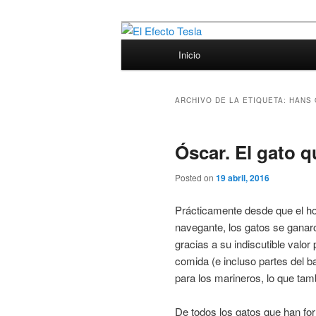
Ir
Ir
Porque siempre viene bien un p
al
al
Menú
Inicio
contenido
contenido
principal
El Efecto Tesl
principal
secundario
ARCHIVO DE LA ETIQUETA:
HANS 
Óscar. El gato q
Posted on
19 abril, 2016
Prácticamente desde que el ho
navegante, los gatos se ganaro
gracias a su indiscutible valor
comida (e incluso partes del 
para los marineros, lo que tamb
De todos los gatos que han for