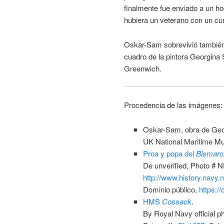
finalmente fue enviado a un hog
hubiera un veterano con un cur
Oskar-Sam sobrevivió también 
cuadro de la pintora Georgin
Greenwich.
Procedencia de las imágenes:
Oskar-Sam, obra de Geo
UK National Maritime M
Proa y popa del
Bismarc
De unverified, Photo # N
http://www.history.navy
Dominio público,
https:/
HMS
Cossack
.
By Royal Navy official p