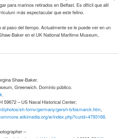
ar para marinos retirados en Belfast. Es difícil que allí
riculum más espectacular que este felino.
al paso del tiempo. Actualmente se le puede ver en un
a Shaw-Baker en el UK National Maritime Museum,
rgina Shaw-Baker.
useum, Greenwich. Dominio público.
k
.
H 59672 – US Naval Historical Center;
.mil/photos/sh-fornv/germany/gersh-b/bismarck.htm
,
/commons.wikimedia.org/w/index.php?curid=4793168
.
hotographer –