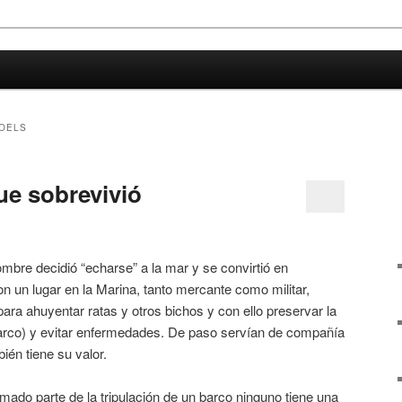
oco de ciencia
a
OELS
ue sobrevivió
mbre decidió “echarse” a la mar y se convirtió en
n un lugar en la Marina, tanto mercante como militar,
 para ahuyentar ratas y otros bichos y con ello preservar la
barco) y evitar enfermedades. De paso servían de compañía
ién tiene su valor.
mado parte de la tripulación de un barco ninguno tiene una