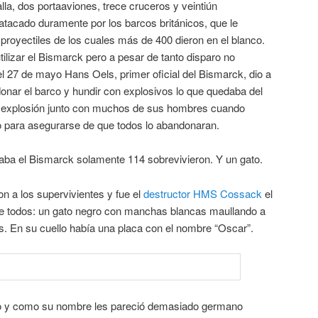
la, dos portaaviones, trece cruceros y veintiún
atacado duramente por los barcos británicos, que le
royectiles de los cuales más de 400 dieron en el blanco.
tilizar el Bismarck pero a pesar de tanto disparo no
el 27 de mayo Hans Oels, primer oficial del Bismarck, dio a
ndonar el barco y hundir con explosivos lo que quedaba del
 explosión junto con muchos de sus hombres cuando
co para asegurarse de que todos lo abandonaran.
aba el Bismarck solamente 114 sobrevivieron. Y un gato.
on a los supervivientes y fue el
destructor HMS Cossack
el
de todos: un gato negro con manchas blancas maullando a
s. En su cuello había una placa con el nombre “Oscar”.
ato y como su nombre les pareció demasiado germano