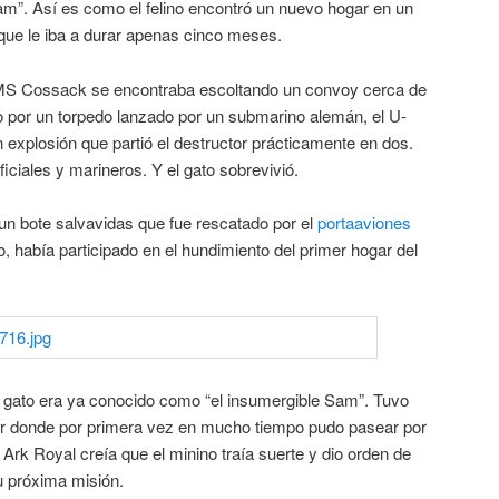
am”. Así es como el felino encontró un nuevo hogar en un
ue le iba a durar apenas cinco meses.
HMS Cossack se encontraba escoltando un convoy cerca de
o por un torpedo lanzado por un submarino alemán, el U-
 explosión que partió el destructor prácticamente en dos.
iciales y marineros. Y el gato sobrevivió.
un bote salvavidas que fue rescatado por el
portaaviones
o, había participado en el hundimiento del primer hogar del
 el gato era ya conocido como “el insumergible Sam”. Tuvo
ar donde por primera vez en mucho tiempo pudo pasear por
 Ark Royal creía que el minino traía suerte y dio orden de
u próxima misión.