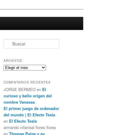
B
u
s
c
ARCHIVOS:
a
Archivos:
r
COMENTARIOS RECIENTES
JORGE BERMEO
en
El
curioso y bello origen del
nombre Vanessa
El primer juego de ordenador
del mundo | El Efecto Tesla
en
El Efecto Tesla
armando villarreal flores flores
en
Thomas Paine y su