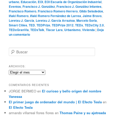
urbano
,
Educación
,
EOI
,
EOI Escuela de Organización Industrial
,
Eventos
,
Francisco J. González
,
Francisco J. González Infantes
,
Francisco Romero
,
Francisco Romero Herrero
,
Gildo Seisdedos
,
Iñaki Romero
,
Iñaki Romero Fernández de Larrea
,
Jaime Bravo
,
Loretxu J. García
,
Loretxu J. García Arraztoa
,
Marcelo Soria
,
Smart Cities
,
TED
,
TEDPrize
,
TEDPrize 2012
,
TEDx
,
TEDxCity 2.0
,
TEDxGranVia
,
TEDxTalk
,
Tíscar Lara
,
Urbanismo
,
Vivienda
|
Deja
un comentario
B
u
s
c
ARCHIVOS:
a
Archivos:
r
COMENTARIOS RECIENTES
JORGE BERMEO
en
El curioso y bello origen del nombre
Vanessa
El primer juego de ordenador del mundo | El Efecto Tesla
en
El Efecto Tesla
armando villarreal flores flores
en
Thomas Paine y su ajetreada