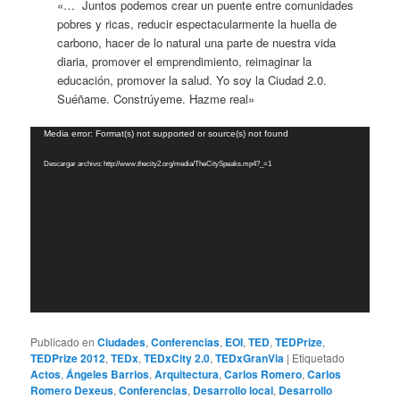
«… Juntos podemos crear un puente entre comunidades
pobres y ricas, reducir espectacularmente la huella de
carbono, hacer de lo natural una parte de nuestra vida
diaria, promover el emprendimiento, reimaginar la
educación, promover la salud. Yo soy la Ciudad 2.0.
Suéñame. Constrúyeme. Hazme real»
Reproductor
Media error: Format(s) not supported or source(s) not found
de
Descargar archivo: http://www.thecity2.org/media/TheCitySpeaks.mp4?_=1
vídeo
Publicado en
Ciudades
,
Conferencias
,
EOI
,
TED
,
TEDPrize
,
TEDPrize 2012
,
TEDx
,
TEDxCity 2.0
,
TEDxGranVia
|
Etiquetado
Actos
,
Ángeles Barrios
,
Arquitectura
,
Carlos Romero
,
Carlos
Romero Dexeus
,
Conferencias
,
Desarrollo local
,
Desarrollo