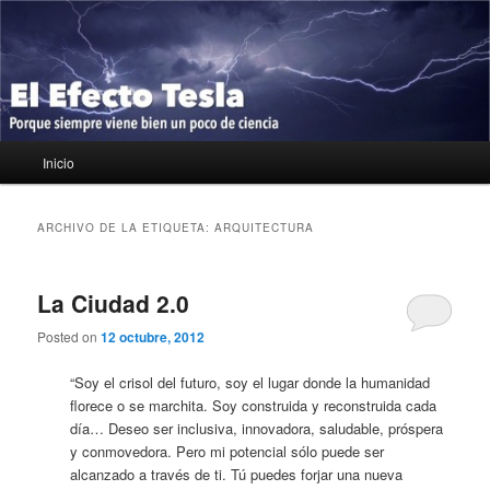
Ir
Ir
Porque siempre viene bien un poco de ciencia
al
al
contenido
contenido
principal
secundario
El Efecto Tesla
Menú
Inicio
principal
ARCHIVO DE LA ETIQUETA:
ARQUITECTURA
La Ciudad 2.0
Posted on
12 octubre, 2012
“Soy el crisol del futuro, soy el lugar donde la humanidad
florece o se marchita. Soy construida y reconstruida cada
día… Deseo ser inclusiva, innovadora, saludable, próspera
y conmovedora. Pero mi potencial sólo puede ser
alcanzado a través de ti. Tú puedes forjar una nueva