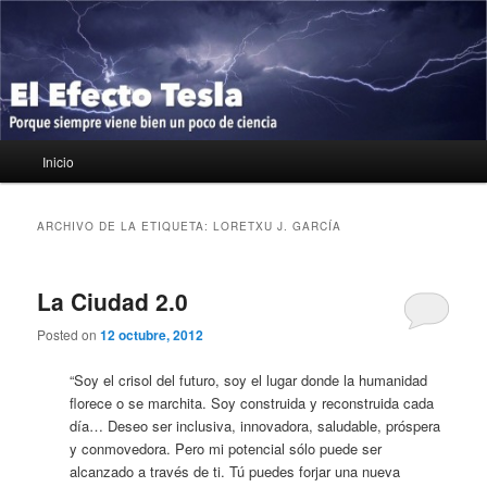
Ir
Ir
Porque siempre viene bien un poco de ciencia
al
al
contenido
contenido
principal
secundario
El Efecto Tesla
Menú
Inicio
principal
ARCHIVO DE LA ETIQUETA:
LORETXU J. GARCÍA
La Ciudad 2.0
Posted on
12 octubre, 2012
“Soy el crisol del futuro, soy el lugar donde la humanidad
florece o se marchita. Soy construida y reconstruida cada
día… Deseo ser inclusiva, innovadora, saludable, próspera
y conmovedora. Pero mi potencial sólo puede ser
alcanzado a través de ti. Tú puedes forjar una nueva