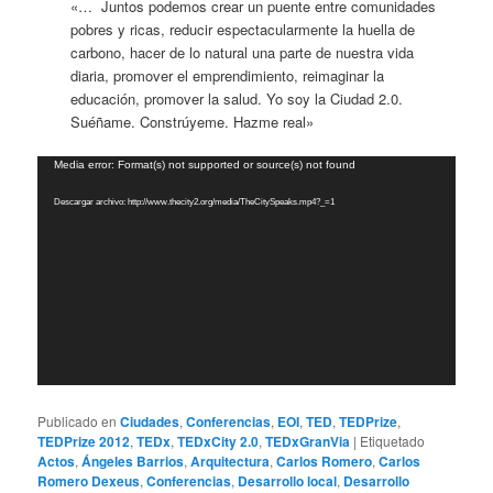
«… Juntos podemos crear un puente entre comunidades
pobres y ricas, reducir espectacularmente la huella de
carbono, hacer de lo natural una parte de nuestra vida
diaria, promover el emprendimiento, reimaginar la
educación, promover la salud. Yo soy la Ciudad 2.0.
Suéñame. Constrúyeme. Hazme real»
Reproductor
Media error: Format(s) not supported or source(s) not found
de
Descargar archivo: http://www.thecity2.org/media/TheCitySpeaks.mp4?_=1
vídeo
Publicado en
Ciudades
,
Conferencias
,
EOI
,
TED
,
TEDPrize
,
TEDPrize 2012
,
TEDx
,
TEDxCity 2.0
,
TEDxGranVia
|
Etiquetado
Actos
,
Ángeles Barrios
,
Arquitectura
,
Carlos Romero
,
Carlos
Romero Dexeus
,
Conferencias
,
Desarrollo local
,
Desarrollo