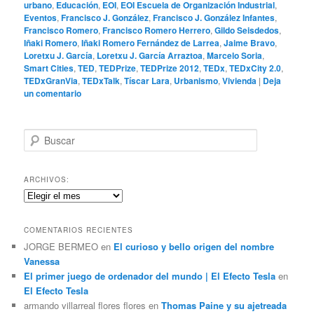
urbano
,
Educación
,
EOI
,
EOI Escuela de Organización Industrial
,
Eventos
,
Francisco J. González
,
Francisco J. González Infantes
,
Francisco Romero
,
Francisco Romero Herrero
,
Gildo Seisdedos
,
Iñaki Romero
,
Iñaki Romero Fernández de Larrea
,
Jaime Bravo
,
Loretxu J. García
,
Loretxu J. García Arraztoa
,
Marcelo Soria
,
Smart Cities
,
TED
,
TEDPrize
,
TEDPrize 2012
,
TEDx
,
TEDxCity 2.0
,
TEDxGranVia
,
TEDxTalk
,
Tíscar Lara
,
Urbanismo
,
Vivienda
|
Deja
un comentario
B
u
s
c
ARCHIVOS:
a
Archivos:
r
COMENTARIOS RECIENTES
JORGE BERMEO
en
El curioso y bello origen del nombre
Vanessa
El primer juego de ordenador del mundo | El Efecto Tesla
en
El Efecto Tesla
armando villarreal flores flores
en
Thomas Paine y su ajetreada