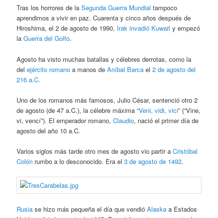
Tras los horrores de la
Segunda Guerra Mundial
tampoco
aprendimos a vivir en paz. Cuarenta y cinco años después de
Hiroshima, el 2 de agosto de 1990,
Irak
invadió
Kuwait
y empezó
la
Guerra del Golfo
.
Agosto ha visto muchas batallas y célebres derrotas, como la
del
ejército romano
a manos de
Aníbal Barca
el
2 de agosto del
216 a.C.
Uno de los romanos más famosos, Julio César, sentenció otro 2
de agosto (de 47 a.C.), la célebre máxima “
Veni, vidi, vici
” (“Vine,
vi, vencí”). El emperador romano,
Claudio
, nació el primer día de
agosto del año 10 a.C.
Varios siglos más tarde otro mes de agosto vio partir a
Cristóbal
Colón
rumbo a lo desconocido. Era el
3 de agosto de 1492
.
Rusia
se hizo más pequeña el día que vendió
Alaska
a Estados