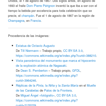
Unidos, el 1 de agosto de 1867. Dos siglos antes, en agosto de
1693 el fraile
Dom Pierre Pérignon
inventó la que iba a ser con el
tiempo la bebida por excelencia para toda celebración que se
precie, el
champán
. Fue el 1 de agosto de 1867 en la región de
Champagna
, en
Francia
.
Procedencia de las imágenes:
Estatua de Octavio Augusto
De
Till Niermann
–
Trabajo propio
,
CC BY-SA 3.0
,
https://commons.wikimedia.org/w/index.php?curid=388210
.
Vista panorámica del monumento que marca el hipocentro
de la explosión atómica de Nagasaki
.
De
Dean S. Pemberton
–
Trabajo propio
,
GFDL
,
https://commons.wikimedia.org/w/index.php?
curid=3964246
.
Réplicas de la
Pinta
, la
Niña
y la
Santa María
en el
Muelle
de las Carabelas
de
Palos de la Frontera
.
De
Miguel Ángel «fotógrafo»
,
CC BY-SA 3.0
,
https://commons.wikimedia.org/w/index.php?
curid=2135229
.