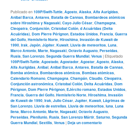
Publicado en
109P/Swift-Tuttle
,
Agosto
,
Alaska
,
Alfa Aurígidas
,
Anibal Barca
,
Antares
,
Batalla de Cannas
,
Bombardeos atómicos
sobre Hiroshima y Nagasaki
,
Cayo Julio César
,
Champagna
,
Cleopatra
,
Conjunción
,
Cristobal Colón
,
d Acuáridas (Delta
Acuáridas)
,
Dom Pierre Pérignon
,
Estados Unidos
,
Francia
,
Guerra
del Golfo
,
Hemisferio Norte
,
Hiroshima
,
Invasión de Kuwait de
1990
,
Irak
,
Japón
,
Júpiter
,
Kuwait
,
Lluvia de meteoritos
,
Luna
,
Marco Antonio
,
Marte
,
Nagasaki
,
Octavio Augusto
,
Perseidas
,
Rusia
,
San Lorenzo
,
Segunda Guerra Mundial
,
Venus
|
Etiquetado
109P/Swift-Tuttle
,
Agostado
,
Agostador
,
Agostar
,
Agosto
,
Alaska
,
Alfa Aurigidas
,
Anibal
,
Anibal Barca
,
Antares
,
Batalla de Cannas
,
Bomba atómica
,
Bombardeos atómicos
,
Bombas atómicas
,
Calendario Romano
,
Champagna
,
Champán
,
Claudio
,
Cleopatra
,
Conjunción astronómica
,
Cristobal Colón
,
Delta Acuáridas
,
Dom
Pérignon
,
Dom Pierre Pérignon
,
EJército romano
,
Estados Unidos
,
Francia
,
Guerra del Golfo
,
Hemisferio Norte
,
Hiroshima
,
Invasión
de Kuwait de 1990
,
Irak
,
Julio César
,
Jupiter
,
Kuwait
,
Lágrimas de
San Lorenzo
,
Lluvia de estrellas
,
Lluvia de meteoritos
,
luna
,
Luna
llena
,
Marco Antonio
,
Marte
,
Nagasaki
,
Octavio Augusto
,
Perseidas
,
Plenilunio
,
Rusia
,
San Lorenzo Mártir
,
Saturno
,
Segunda
Guerra Mundial
,
Sextilis
,
Venus
|
Deja un comentario