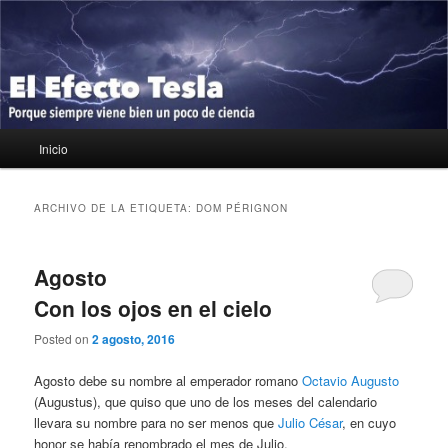
Ir
Ir
Porque siempre viene bien un poco de ciencia
al
al
contenido
contenido
principal
secundario
El Efecto Tesla
Menú
Inicio
principal
ARCHIVO DE LA ETIQUETA:
DOM PÉRIGNON
Agosto
Con los ojos en el cielo
Posted on
2 agosto, 2016
Agosto debe su nombre al emperador romano
Octavio Augusto
(Augustus), que quiso que uno de los meses del calendario
llevara su nombre para no ser menos que
Julio César
, en cuyo
honor se había renombrado el mes de Julio.