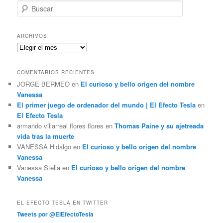
B
u
s
c
ARCHIVOS:
a
Archivos:
r
COMENTARIOS RECIENTES
JORGE BERMEO
en
El curioso y bello origen del nombre
Vanessa
El primer juego de ordenador del mundo | El Efecto Tesla
en
El Efecto Tesla
armando villarreal flores flores
en
Thomas Paine y su ajetreada
vida tras la muerte
VANESSA Hidalgo
en
El curioso y bello origen del nombre
Vanessa
Vanessa Stella
en
El curioso y bello origen del nombre
Vanessa
EL EFECTO TESLA EN TWITTER
Tweets por @ElEfectoTesla