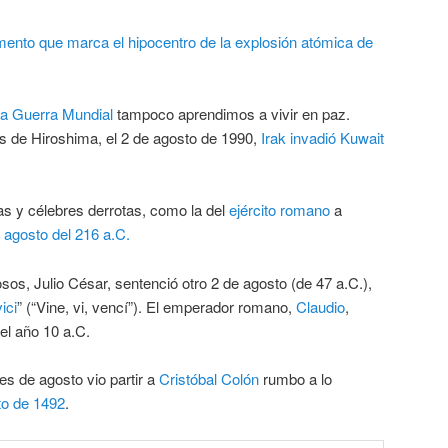
a Guerra Mundial
tampoco aprendimos a vivir en paz.
 de Hiroshima, el 2 de agosto de 1990,
Irak
invadió
Kuwait
as y célebres derrotas, como la del
ejército romano
a
 agosto del 216 a.C.
s, Julio César, sentenció otro 2 de agosto (de 47 a.C.),
vici
” (“Vine, vi, vencí”). El emperador romano,
Claudio
,
el año 10 a.C.
es de agosto vio partir a
Cristóbal Colón
rumbo a lo
to de 1492
.