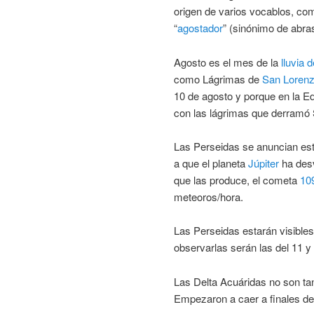
origen de varios vocablos, co
“
agostador
” (sinónimo de abra
Agosto es el mes de la
lluvia 
como Lágrimas de
San Loren
10 de agosto y porque en la Ed
con las lágrimas que derramó S
Las Perseidas se anuncian est
a que el planeta
Júpiter
ha desv
que las produce, el cometa
109
meteoros/hora.
Las Perseidas estarán visible
observarlas serán las del 11 y 
Las Delta Acuáridas no son t
Empezaron a caer a finales d