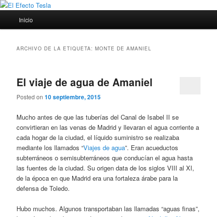
Ir
Ir
Porque siempre viene bien un poco de ciencia
al
al
Menú
Inicio
contenido
contenido
principal
principal
secundario
El Efecto Tesla
ARCHIVO DE LA ETIQUETA:
MONTE DE AMANIEL
El viaje de agua de Amaniel
Posted on
10 septiembre, 2015
Mucho antes de que las tuberías del Canal de Isabel II se
convirtieran en las venas de Madrid y llevaran el agua corriente a
cada hogar de la ciudad, el líquido suministro se realizaba
mediante los llamados “
Viajes de agua
”. Eran acueductos
subterráneos o semisubterráneos que conducían el agua hasta
las fuentes de la ciudad. Su origen data de los siglos VIII al XI,
de la época en que Madrid era una fortaleza árabe para la
defensa de Toledo.
Hubo muchos. Algunos transportaban las llamadas “aguas finas”,