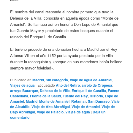
El nombre del canal responde al nombre primero que tuvo la
Dehesa de la Villa, conocida en aquella época como “Monte de
Amaniel”. Se llamaba así en honor a Don Lope de Amaniel que
fue Guarda Mayor y propietario de estos bosques durante el
reinado del Enrique II de Castilla.
El terreno procede de una donación hecha a Madrid por el Rey
Alfonso VII en el año 1152 por la ayuda prestada por la villa
durante la reconquista y «porque en sus moradores había hallado
siempre mayor fidelidad».
Publicado en
Madrid
,
Sin categoría
,
Viaje de agua de Amaniel
,
Viajes de agua
|
Etiquetado
Alto del Retiro
,
arrojo de Oropesa
,
arroyo Butarque
,
Dehesa de la Villa
,
Enrique II de Castilla
,
Fuente
Castellana
,
Fuente de la Salud
,
Fuente del Rey
,
Historia
,
Lope de
Amaniel
,
Madrid
,
Monte de Amaniel
,
Retamar
,
San Dámaso
,
Viaje
de Alcubilla
,
Viaje de Alto Abroñigal
,
Viaje de Amaniel
,
Viaje de
Bajo Abroñigal
,
Viaje de Palacio
,
Viajes de agua
|
Deja un
comentario