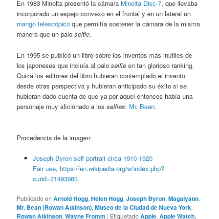
En 1983 Minolta presentó la cámara
Minolta Disc-7
, que llevaba
incorporado un espejo convexo en el frontal y en un lateral un
mango telescópico
que permitía sostener la cámara de la misma
manera que un palo
selfie
.
En 1995 se publicó un libro sobre los inventos más inútiles de
los japoneses que incluía al palo
selfie
en tan glorioso ranking.
Quizá los editores del libro hubieran contemplado el invento
desde otras perspectiva y hubieran anticipado su éxito si se
hubieran dado cuenta de que ya por aquel entonces había una
personaje muy aficionado a los
selfies
:
Mr. Bean
.
Procedencia de la imagen:
Joseph Byron self portrait circa 1910-1920
Fair use
,
https://en.wikipedia.org/w/index.php?
curid=21493983
.
Publicado en
Arnold Hogg
,
Helen Hogg
,
Joseph Byron
,
Magalyann
,
Mr. Bean (Rowan Atkinson)
,
Museo de la Ciudad de Nueva York
,
Rowan Atkinson
,
Wayne Fromm
|
Etiquetado
Apple
,
Apple Watch
,