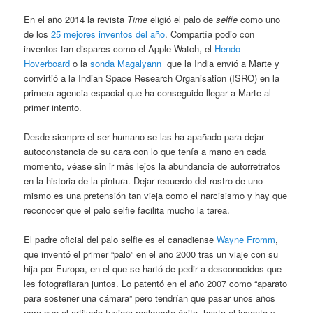
En el año 2014 la revista
Time
eligió el palo de
selfie
como uno
de los
25 mejores inventos del año
. Compartía podio con
inventos tan dispares como el Apple Watch, el
Hendo
Hoverboard
o la
sonda Magalyann
que la India envió a Marte y
convirtió a la Indian Space Research Organisation (ISRO) en la
primera agencia espacial que ha conseguido llegar a Marte al
primer intento.
Desde siempre el ser humano se las ha apañado para dejar
autoconstancia de su cara con lo que tenía a mano en cada
momento, véase sin ir más lejos la abundancia de autorretratos
en la historia de la pintura. Dejar recuerdo del rostro de uno
mismo es una pretensión tan vieja como el narcisismo y hay que
reconocer que el palo selfie facilita mucho la tarea.
El padre oficial del palo selfie es el canadiense
Wayne Fromm
,
que inventó el primer “palo” en el año 2000 tras un viaje con su
hija por Europa, en el que se hartó de pedir a desconocidos que
les fotografiaran juntos. Lo patentó en el año 2007 como “aparato
para sostener una cámara” pero tendrían que pasar unos años
para que el artilugio tuviera realmente éxito, hasta el invento y