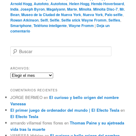
Arnold Hogg
,
Autofoto
,
Autofotos
,
Helen Hogg
,
Hendo Hoverboard
,
India
,
Joseph Byron
,
Magalyann
,
Marte
,
Minolta
,
Minolta Disc-7
,
Mr.
Bean
,
Museo de la Ciudad de Nueva York
,
Nueva York
,
Palo selfie
,
Rowan Atkinson
,
Selfi
,
Selfie
,
Selfie stick Wayne Fromm
,
Selfies
,
Smartphone
,
Teléfono inteligente
,
Wayne Fromm
|
Deja un
comentario
B
u
s
c
ARCHIVOS:
a
Archivos:
r
COMENTARIOS RECIENTES
JORGE BERMEO
en
El curioso y bello origen del nombre
Vanessa
El primer juego de ordenador del mundo | El Efecto Tesla
en
El Efecto Tesla
armando villarreal flores flores
en
Thomas Paine y su ajetreada
vida tras la muerte
VANESSA Hidalgo
en
El curioso y bello origen del nombre