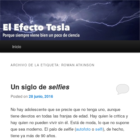
Ir
Ir
Porque siempre viene bien un poco de ciencia
al
al
contenido
contenido
principal
secundario
El Efecto Tesla
Menú
Inicio
principal
ARCHIVO DE LA ETIQUETA:
ROWAN ATKINSON
Un siglo de
selfies
Posted on
28 junio, 2016
No hay adolescente que se precie que no tenga uno, aunque
tiene devotos en todas las franjas de edad. Hay quien le critica y
hay quien no pueden vivir sin él. Está de moda, lo que no supone
que sea moderno. El palo de
selfie
(
autofoto
o
selfi
), de hecho,
tiene ya más de 90 años.