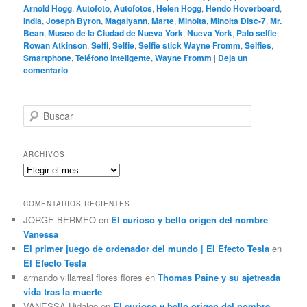
Arnold Hogg
,
Autofoto
,
Autofotos
,
Helen Hogg
,
Hendo Hoverboard
,
India
,
Joseph Byron
,
Magalyann
,
Marte
,
Minolta
,
Minolta Disc-7
,
Mr.
Bean
,
Museo de la Ciudad de Nueva York
,
Nueva York
,
Palo selfie
,
Rowan Atkinson
,
Selfi
,
Selfie
,
Selfie stick Wayne Fromm
,
Selfies
,
Smartphone
,
Teléfono inteligente
,
Wayne Fromm
|
Deja un
comentario
B
u
s
c
ARCHIVOS:
a
Archivos:
r
COMENTARIOS RECIENTES
JORGE BERMEO
en
El curioso y bello origen del nombre
Vanessa
El primer juego de ordenador del mundo | El Efecto Tesla
en
El Efecto Tesla
armando villarreal flores flores
en
Thomas Paine y su ajetreada
vida tras la muerte
VANESSA Hidalgo
en
El curioso y bello origen del nombre