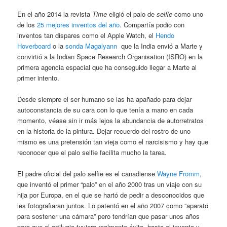
En el año 2014 la revista
Time
eligió el palo de
selfie
como uno
de los
25 mejores inventos del año
. Compartía podio con
inventos tan dispares como el Apple Watch, el
Hendo
Hoverboard
o la
sonda Magalyann
que la India envió a Marte y
convirtió a la Indian Space Research Organisation (ISRO) en la
primera agencia espacial que ha conseguido llegar a Marte al
primer intento.
Desde siempre el ser humano se las ha apañado para dejar
autoconstancia de su cara con lo que tenía a mano en cada
momento, véase sin ir más lejos la abundancia de autorretratos
en la historia de la pintura. Dejar recuerdo del rostro de uno
mismo es una pretensión tan vieja como el narcisismo y hay que
reconocer que el palo selfie facilita mucho la tarea.
El padre oficial del palo selfie es el canadiense
Wayne Fromm
,
que inventó el primer “palo” en el año 2000 tras un viaje con su
hija por Europa, en el que se hartó de pedir a desconocidos que
les fotografiaran juntos. Lo patentó en el año 2007 como “aparato
para sostener una cámara” pero tendrían que pasar unos años
para que el artilugio tuviera realmente éxito, hasta el invento y