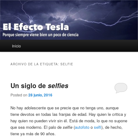
Ir
Ir
Porque siempre viene bien un poco de ciencia
al
al
contenido
contenido
principal
secundario
El Efecto Tesla
Menú
Inicio
principal
ARCHIVO DE LA ETIQUETA:
SELFIE
Un siglo de
selfies
Posted on
28 junio, 2016
No hay adolescente que se precie que no tenga uno, aunque
tiene devotos en todas las franjas de edad. Hay quien le critica y
hay quien no pueden vivir sin él. Está de moda, lo que no supone
que sea moderno. El palo de
selfie
(
autofoto
o
selfi
), de hecho,
tiene ya más de 90 años.