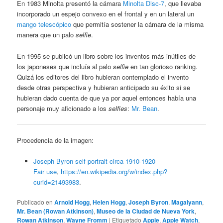
En 1983 Minolta presentó la cámara
Minolta Disc-7
, que llevaba
incorporado un espejo convexo en el frontal y en un lateral un
mango telescópico
que permitía sostener la cámara de la misma
manera que un palo
selfie
.
En 1995 se publicó un libro sobre los inventos más inútiles de
los japoneses que incluía al palo
selfie
en tan glorioso ranking.
Quizá los editores del libro hubieran contemplado el invento
desde otras perspectiva y hubieran anticipado su éxito si se
hubieran dado cuenta de que ya por aquel entonces había una
personaje muy aficionado a los
selfies
:
Mr. Bean
.
Procedencia de la imagen:
Joseph Byron self portrait circa 1910-1920
Fair use
,
https://en.wikipedia.org/w/index.php?
curid=21493983
.
Publicado en
Arnold Hogg
,
Helen Hogg
,
Joseph Byron
,
Magalyann
,
Mr. Bean (Rowan Atkinson)
,
Museo de la Ciudad de Nueva York
,
Rowan Atkinson
,
Wayne Fromm
|
Etiquetado
Apple
,
Apple Watch
,