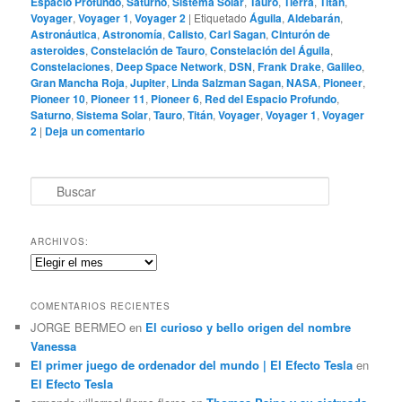
Espacio Profundo
,
Saturno
,
Sistema Solar
,
Tauro
,
Tierra
,
Titán
,
Voyager
,
Voyager 1
,
Voyager 2
|
Etiquetado
Águila
,
Aldebarán
,
Astronáutica
,
Astronomía
,
Calisto
,
Carl Sagan
,
Cinturón de
asteroides
,
Constelación de Tauro
,
Constelación del Águila
,
Constelaciones
,
Deep Space Network
,
DSN
,
Frank Drake
,
Galileo
,
Gran Mancha Roja
,
Jupiter
,
Linda Salzman Sagan
,
NASA
,
Pioneer
,
Pioneer 10
,
Pioneer 11
,
Pioneer 6
,
Red del Espacio Profundo
,
Saturno
,
Sistema Solar
,
Tauro
,
Titán
,
Voyager
,
Voyager 1
,
Voyager
2
|
Deja un comentario
B
u
s
c
ARCHIVOS:
a
Archivos:
r
COMENTARIOS RECIENTES
JORGE BERMEO
en
El curioso y bello origen del nombre
Vanessa
El primer juego de ordenador del mundo | El Efecto Tesla
en
El Efecto Tesla