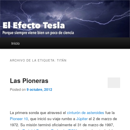
Ir
Ir
Porque siempre viene bien un poco de ciencia
al
al
contenido
contenido
principal
secundario
El Efecto Tesla
Menú
Inicio
principal
ARCHIVO DE LA ETIQUETA:
TITÁN
Las Pioneras
Posted on
9 octubre, 2012
La primera sonda que atravesó el
cinturón de asteroides
fue la
Pioneer 10
, que inició su viaje rumbo a
Júpiter
el 2 de marzo de
1972. Su misión terminó oficialmente el 31 de marzo de 1997,