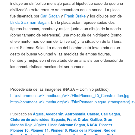
incluye un simbólico mensaje para el hipótetico caso de que una
civilización extraterrestre se encontrara con la sonda. La placa
fue diseñada por
Carl Sagan
y
Frank Drake
y los dibujos son de
Linda Salzman Sagan
. En la placa están representadas dos
figuras humanas, hombre y mujer, junto a un dibujo de la sonda
(como tamaño de referencia), una molécula de hidrógeno (como
el elemento más común del Universo) y la situación de la Tierra
en el Sistema Solar. La mano del hombre está levantada en un
gesto de buena voluntad y las medidas de ambas figuras,
hombre y mujer, son el resultado de un análisis por ordenador de
las características medias del ser humano.
Procedencia de las imágenes (NASA – Dominio público):
http://commons.wikimedia.org/wiki/File:Pioneer_10_Construction.jpg
http://commons.wikimedia.org/wiki/File:Pioneer_plaque_(transparent).s
Publicado en
Águila
,
Aldebarán
,
Astronomía
,
Calisto
,
Carl Sagan
,
Cinturón de asteroides
,
Espacio
,
Frank Drake
,
Galileo
,
Gran
Mancha Roja
,
Júpiter
,
Linda Salzman Sagan
,
NASA
,
Pioneer
,
Pioneer 10
,
Pioneer 11
,
Pioneer 6
,
Placa de la Pioneer
,
Red del