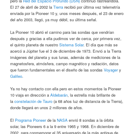
pero la
Red del Espacio Profundo (DSN)
continuó rastreándola.
El 27 de abril de 2002 la
Tierra
recibió por última vez telemetría
enviada por la Pioneer 10 y, unos meses después, el 23 de enero
del año 2003, llegó, ya muy débil, su última señal.
La Pioneer 10 abrió el camino para las sondas que vendrían
después y gracias a ella pudimos ver de cerca, por primera vez,
el quinto planeta de nuestro
Sistema Solar
. El día que más se
acercó a Júpiter fue el 3 de diciembre de 1973. Envió a la Tierra
imágenes del planeta y sus lunas, además de mediciones de la
magnetosfera, atmósfera, campo magnético y radiación, datos
que fueron fundamentales en el diseño de las sondas
Voyager
y
Galileo
.
Ya no hay contacto con ella pero en estos momentos la Pioneer
10 viaja en dirección a
Aldebarán
, la estrella más brillante de
la
constelación de Tauro
(a 68 años luz de distancia de la Tierra),
donde llegará en unos 2 millones de años.
El
Programa Pioneer
de la
NASA
envió 8 sondas a la órbita
solar, las Pioneers 6 a la 9 entre 1965 y 1968. En diciembre de
2002, para conmemorar el 35 aniversario de la más antigua de