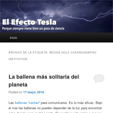
Ir
Ir
Porque siempre viene bien un poco de ciencia
al
al
contenido
contenido
principal
secundario
El Efecto Tesla
Menú
Inicio
principal
ARCHIVO DE LA ETIQUETA:
WOODS HOLE OCEANOGRAPHIC
INSTITUTION
La ballena más solitaria del
planeta
Posted on
17 mayo, 2016
Las
ballenas
“
cantan
” para comunicarse. Es lo más eficaz. Bajo
el mar las ballenas no pueden depender de la luz para encontrar