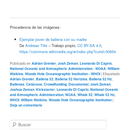
Procedencia de las imágenes:
Ejemplar joven de ballena con su madre
De
Andreas Tille
–
Trabajo propio
,
CC BY-SA 4.0
,
https://commons.wikimedia.org/w/index.php?curid=50654
Publicado en
Adrian Grenier
,
Josh Zeman
,
Leonardo Di Caprio
,
National Oceanic and Atmospheric Administration - NOAA
,
William
Watkins
,
Woods Hole Oceanographic Institution - WHOI
|
Etiquetado
Adrian Grenier
,
Ballena 52
,
Ballena 52 Hertzios
,
Ballena 52 Hz
,
Ballenas
,
Cetáceos
,
Crowdfunding
,
Documental
,
Josh Zeman
,
Joshua Zeman
,
Kickstarter
,
Leonardo Di Caprio
,
National Oceanic
and Atmospheric Administration
,
NOAA
,
Whale 52
,
Whale 52 Hz
,
WHOI
,
William Watkins
,
Woods Hole Oceanographic Institution
|
Deja un comentario
B
u