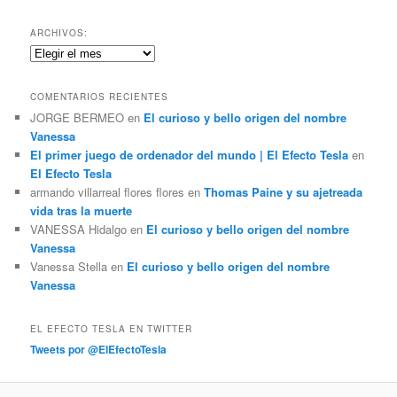
s
c
ARCHIVOS:
a
Archivos:
r
COMENTARIOS RECIENTES
JORGE BERMEO
en
El curioso y bello origen del nombre
Vanessa
El primer juego de ordenador del mundo | El Efecto Tesla
en
El Efecto Tesla
armando villarreal flores flores
en
Thomas Paine y su ajetreada
vida tras la muerte
VANESSA Hidalgo
en
El curioso y bello origen del nombre
Vanessa
Vanessa Stella
en
El curioso y bello origen del nombre
Vanessa
EL EFECTO TESLA EN TWITTER
Tweets por @ElEfectoTesla