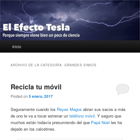
Ir
Ir
Porque siempre viene bien un poco de ciencia
al
al
contenido
contenido
principal
secundario
El Efecto Tesla
Menú
Inicio
principal
ARCHIVO DE LA CATEGORÍA:
GRANDES SIMIOS
Recicla tu móvil
Posted on
5 enero, 2017
Seguramente cuando los
Reyes Magos
abran sus sacos a más
de uno le va a tocar estrenar un
teléfono móvil
. Y seguro que
muchos están todavía presumiendo del que
Papá Noel
les ha
dejado en los calcetines.