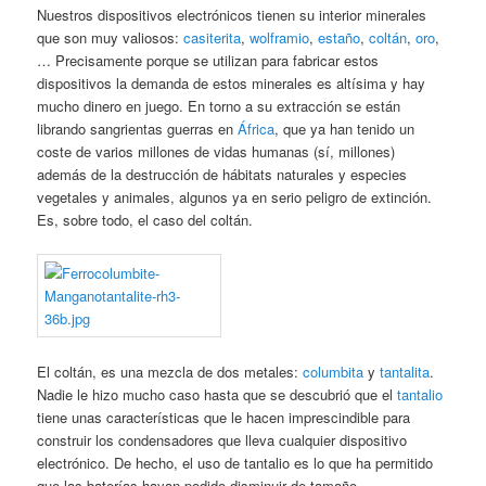
Nuestros dispositivos electrónicos tienen su interior minerales
que son muy valiosos:
casiterita
,
wolframio
,
estaño
,
coltán
,
oro
,
… Precisamente porque se utilizan para fabricar estos
dispositivos la demanda de estos minerales es altísima y hay
mucho dinero en juego. En torno a su extracción se están
librando sangrientas guerras en
África
, que ya han tenido un
coste de varios millones de vidas humanas (sí, millones)
además de la destrucción de hábitats naturales y especies
vegetales y animales, algunos ya en serio peligro de extinción.
Es, sobre todo, el caso del coltán.
El coltán, es una mezcla de dos metales:
columbita
y
tantalita
.
Nadie le hizo mucho caso hasta que se descubrió que el
tantalio
tiene unas características que le hacen imprescindible para
construir los condensadores que lleva cualquier dispositivo
electrónico. De hecho, el uso de tantalio es lo que ha permitido
que las baterías hayan podido disminuir de tamaño.