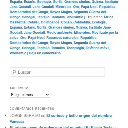
España
,
Estaño
,
Geología
,
Gorila
,
Grandes simios
,
Guinea
,
Instituto
Jane Goodall
,
Jane Goodall
,
Minerales
,
Oro
,
Papá Noel
,
República
Democrática del Congo
,
Reyes Magos
,
Segunda Guerra del
Congo
,
Senegal
,
Tantalio
,
Tantalita
,
Wolframio
|
Etiquetado
África
,
Casiterita
,
Celular
,
Chimpancé
,
Coltán
,
Columbita
,
Ecología
,
España
,
Estaño
,
Gorila
,
Grandes simios
,
Guinea
,
Instituto Jane
Goodall
,
Jane Goodall
,
Medio ambiente
,
Minerales
,
Movilizate por la
selva
,
Oro
,
Papá Noel
,
Recursos naturales
,
República
Democrática del Congo
,
Reyes Magos
,
Segunda Guerra del
Congo
,
Senegal
,
Tantalio
,
Tantalita
,
Tecnología
,
Teléfono móvil
,
Wolframio
|
Deja un comentario
B
u
s
c
ARCHIVOS:
a
Archivos:
r
COMENTARIOS RECIENTES
JORGE BERMEO
en
El curioso y bello origen del nombre
Vanessa
El primer juego de ordenador del mundo | El Efecto Tesla
en