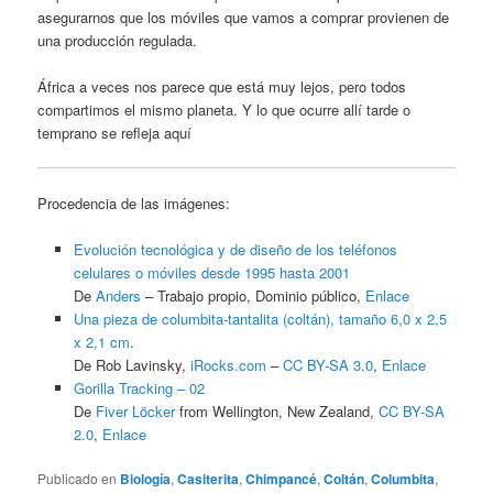
asegurarnos que los móviles que vamos a comprar provienen de
una producción regulada.
África a veces nos parece que está muy lejos, pero todos
compartimos el mismo planeta. Y lo que ocurre allí tarde o
temprano se refleja aquí
Procedencia de las imágenes:
Evolución tecnológica y de diseño de los teléfonos
celulares o móviles desde 1995 hasta 2001
De
Anders
–
Trabajo propio
, Dominio público,
Enlace
Una pieza de columbita-tantalita (coltán), tamaño 6,0 x 2,5
x 2,1 cm
.
De Rob Lavinsky,
iRocks.com
–
CC BY-SA 3.0
,
Enlace
Gorilla Tracking – 02
De
Fiver Löcker
from Wellington, New Zealand,
CC BY-SA
2.0
,
Enlace
Publicado en
Biología
,
Casiterita
,
Chimpancé
,
Coltán
,
Columbita
,