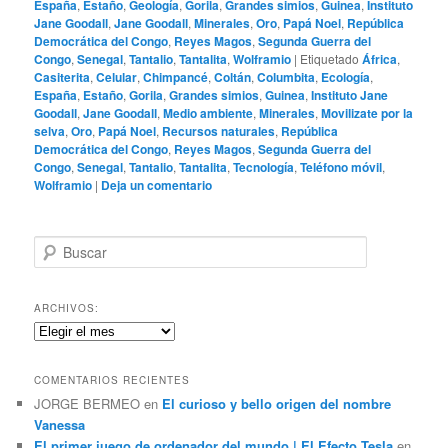
España
,
Estaño
,
Geología
,
Gorila
,
Grandes simios
,
Guinea
,
Instituto
Jane Goodall
,
Jane Goodall
,
Minerales
,
Oro
,
Papá Noel
,
República
Democrática del Congo
,
Reyes Magos
,
Segunda Guerra del
Congo
,
Senegal
,
Tantalio
,
Tantalita
,
Wolframio
|
Etiquetado
África
,
Casiterita
,
Celular
,
Chimpancé
,
Coltán
,
Columbita
,
Ecología
,
España
,
Estaño
,
Gorila
,
Grandes simios
,
Guinea
,
Instituto Jane
Goodall
,
Jane Goodall
,
Medio ambiente
,
Minerales
,
Movilizate por la
selva
,
Oro
,
Papá Noel
,
Recursos naturales
,
República
Democrática del Congo
,
Reyes Magos
,
Segunda Guerra del
Congo
,
Senegal
,
Tantalio
,
Tantalita
,
Tecnología
,
Teléfono móvil
,
Wolframio
|
Deja un comentario
B
u
s
c
ARCHIVOS:
a
Archivos:
r
COMENTARIOS RECIENTES
JORGE BERMEO
en
El curioso y bello origen del nombre
Vanessa
El primer juego de ordenador del mundo | El Efecto Tesla
en