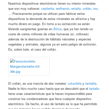
Nuestros dispositivos electrónicos tienen su interior minerales
que son muy valiosos:
casiterita
,
wolframio
,
estaño
,
coltán
,
oro
,
… Precisamente porque se utilizan para fabricar estos
dispositivos la demanda de estos minerales es altísima y hay
mucho dinero en juego. En torno a su extracción se están
librando sangrientas guerras en
África
, que ya han tenido un
coste de varios millones de vidas humanas (sí, millones)
además de la destrucción de hábitats naturales y especies
vegetales y animales, algunos ya en serio peligro de extinción.
Es, sobre todo, el caso del coltán.
El coltán, es una mezcla de dos metales:
columbita
y
tantalita
.
Nadie le hizo mucho caso hasta que se descubrió que el
tantalio
tiene unas características que le hacen imprescindible para
construir los condensadores que lleva cualquier dispositivo
electrónico. De hecho, el uso de tantalio es lo que ha permitido
que las baterías hayan podido disminuir de tamaño.