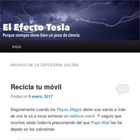
Ir
Ir
Porque siempre viene bien un poco de ciencia
al
al
contenido
contenido
principal
secundario
El Efecto Tesla
Menú
Inicio
principal
ARCHIVO DE LA CATEGORÍA:
COLTÁN
Recicla tu móvil
Posted on
5 enero, 2017
Seguramente cuando los
Reyes Magos
abran sus sacos a más
de uno le va a tocar estrenar un
teléfono móvil
. Y seguro que
muchos están todavía presumiendo del que
Papá Noel
les ha
dejado en los calcetines.