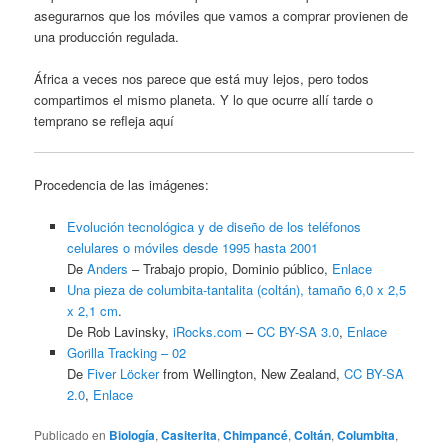
asegurarnos que los móviles que vamos a comprar provienen de
una producción regulada.
África a veces nos parece que está muy lejos, pero todos
compartimos el mismo planeta. Y lo que ocurre allí tarde o
temprano se refleja aquí
Procedencia de las imágenes:
Evolución tecnológica y de diseño de los teléfonos
celulares o móviles desde 1995 hasta 2001
De
Anders
–
Trabajo propio
, Dominio público,
Enlace
Una pieza de columbita-tantalita (coltán), tamaño 6,0 x 2,5
x 2,1 cm
.
De Rob Lavinsky,
iRocks.com
–
CC BY-SA 3.0
,
Enlace
Gorilla Tracking – 02
De
Fiver Löcker
from Wellington, New Zealand,
CC BY-SA
2.0
,
Enlace
Publicado en
Biología
,
Casiterita
,
Chimpancé
,
Coltán
,
Columbita
,