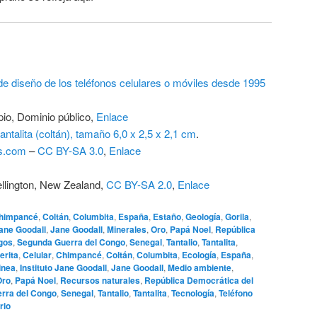
de diseño de los teléfonos celulares o móviles desde 1995
pio
, Dominio público,
Enlace
ntalita (coltán), tamaño 6,0 x 2,5 x 2,1 cm
.
s.com
–
CC BY-SA 3.0
,
Enlace
lington, New Zealand,
CC BY-SA 2.0
,
Enlace
himpancé
,
Coltán
,
Columbita
,
España
,
Estaño
,
Geología
,
Gorila
,
Jane Goodall
,
Jane Goodall
,
Minerales
,
Oro
,
Papá Noel
,
República
gos
,
Segunda Guerra del Congo
,
Senegal
,
Tantalio
,
Tantalita
,
erita
,
Celular
,
Chimpancé
,
Coltán
,
Columbita
,
Ecología
,
España
,
inea
,
Instituto Jane Goodall
,
Jane Goodall
,
Medio ambiente
,
Oro
,
Papá Noel
,
Recursos naturales
,
República Democrática del
rra del Congo
,
Senegal
,
Tantalio
,
Tantalita
,
Tecnología
,
Teléfono
rio