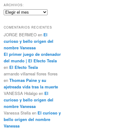
c
ARCHIVOS:
a
Archivos:
r
COMENTARIOS RECIENTES
JORGE BERMEO
en
El
curioso y bello origen del
nombre Vanessa
El primer juego de ordenador
del mundo | El Efecto Tesla
en
El Efecto Tesla
armando villarreal flores flores
en
Thomas Paine y su
ajetreada vida tras la muerte
VANESSA Hidalgo
en
El
curioso y bello origen del
nombre Vanessa
Vanessa Stella
en
El curioso y
bello origen del nombre
Vanessa