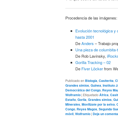
Procedencia de las imágenes:
Evolución tecnológica y 
hasta 2001
De
Anders
–
Trabajo pro
Una pieza de columbita-ta
De Rob Lavinsky,
iRock
Gorilla Tracking – 02
De
Fiver Löcker
from Wel
Publicado en
Biología
,
Casiterita
,
C
Grandes simios
,
Guinea
,
Instituto 
Democrática del Congo
,
Reyes Ma
Wolframio
|
Etiquetado
África
,
Casit
Estaño
,
Gorila
,
Grandes simios
,
Gu
Minerales
,
Movilizate por la selva
,
Congo
,
Reyes Magos
,
Segunda Gue
móvil
,
Wolframio
|
Deja un comenta