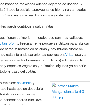
os hacer es reciclarlos cuando dejamos de usarlos. Y
a útil todo lo posible, aprovecharlos bien y no cambiarlos
l mercado un nuevo modelo que nos gusta más.
iles puede contribuir a salvar vidas.
icos tienen su interior minerales que son muy valiosos:
oltán
,
oro
, … Precisamente porque se utilizan para fabricar
 de estos minerales es altísima y hay mucho dinero en
n se están librando sangrientas guerras en
África
, que ya
millones de vidas humanas (sí, millones) además de la
les y especies vegetales y animales, algunos ya en serio
todo, el caso del coltán.
os metales:
columbita
y
caso hasta que se descubrió
terísticas que le hacen
los condensadores que lleva