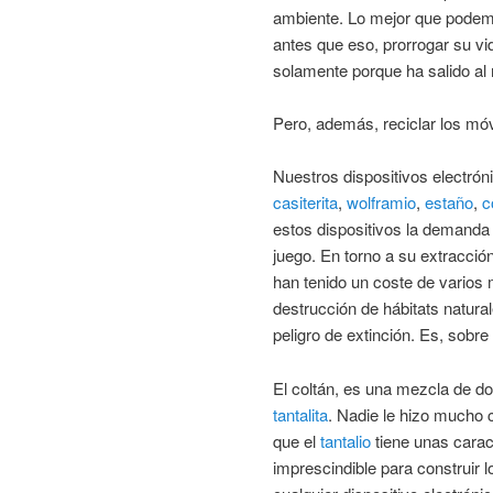
ambiente. Lo mejor que podem
antes que eso, prorrogar su vid
solamente porque ha salido a
Pero, además, reciclar los móv
Nuestros dispositivos electrón
casiterita
,
wolframio
,
estaño
,
c
estos dispositivos la demanda
juego. En torno a su extracció
han tenido un coste de varios 
destrucción de hábitats natura
peligro de extinción. Es, sobre 
El coltán, es una mezcla de d
tantalita
. Nadie le hizo mucho 
que el
tantalio
tiene unas carac
imprescindible para construir 