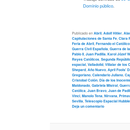
Dominio público
.
Publicado en
Abril
,
Adolf Hitler
,
Ala
Capitulaciones de Santa Fe
,
Clara 
Feria de Abril
,
Fernando el Católico
Guerra Civil Española
,
Guerra de l
Pablo II
,
Juan Padilla
,
Karol Józef W
Reyes Católicos
,
Segunda Repúbli
espacial
,
Valladolid
,
Villalar de lo
Shepard
,
Año Nuevo
,
April Fools' 
Gregoriano
,
Calendario Juliano
,
Cap
Cristobal Colón
,
Día de los Inocent
Maldonado
,
Gabriela Mistral
,
Guerra
Católica
,
Juan Bravo
,
Juan de Padil
Vinci
,
Manolo Tena
,
Nirvana
,
Prima
Sevilla
,
Telescopio Espacial Hubble
Deja un comentario