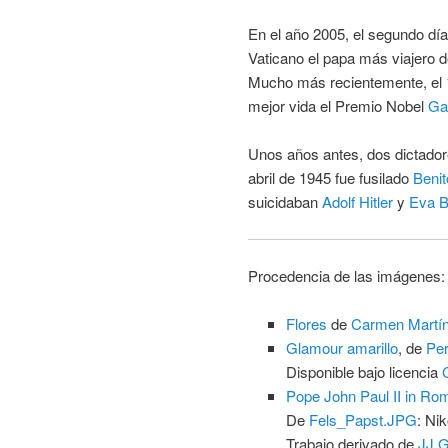
En el año 2005, el segundo día
Vaticano el papa más viajero de
Mucho más recientemente, el 1
mejor vida el Premio Nobel
Ga
Unos años antes, dos dictadore
abril de 1945 fue fusilado
Benit
suicidaban
Adolf Hitler
y
Eva B
Procedencia de las imágenes:
Flores
de
Carmen Martín
Glamour amarillo
, de
Per
Disponible bajo licencia
Pope John Paul II in Ro
De
Fels_Papst.JPG
: Ni
Trabajo derivado de
JJ 