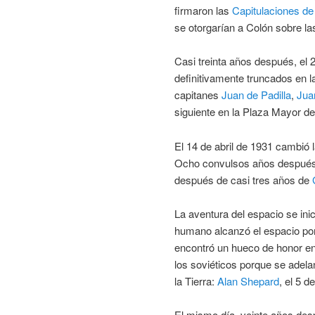
firmaron las
Capitulaciones de
se otorgarían a Colón sobre las
Casi treinta años después, el 
definitivamente truncados en 
capitanes
Juan de Padilla
,
Jua
siguiente en la Plaza Mayor d
El 14 de abril de 1931 cambió l
Ocho convulsos años después, e
después de casi tres años de
La aventura del espacio se inic
humano alcanzó el espacio por
encontró un hueco de honor en l
los soviéticos porque se adela
la Tierra:
Alan Shepard
, el 5 
El mismo día, veinte años despu