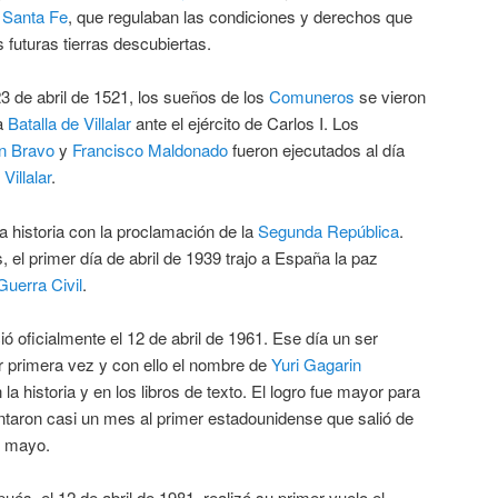
 Santa Fe
, que regulaban las condiciones y derechos que
 futuras tierras descubiertas.
23 de abril de 1521, los sueños de los
Comuneros
se vieron
la
Batalla de Villalar
ante el ejército de Carlos I. Los
n Bravo
y
Francisco Maldonado
fueron ejecutados al día
e
Villalar
.
a historia con la proclamación de la
Segunda República
.
l primer día de abril de 1939 trajo a España la paz
Guerra Civil
.
ió oficialmente el 12 de abril de 1961. Ese día un ser
 primera vez y con ello el nombre de
Yuri Gagarin
a historia y en los libros de texto. El logro fue mayor para
ntaron casi un mes al primer estadounidense que salió de
de mayo.
és, el 12 de abril de 1981, realizó su primer vuelo el