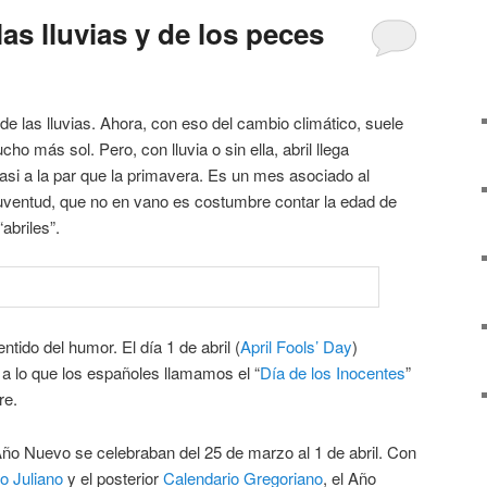
las lluvias y de los peces
de las lluvias. Ahora, con eso del cambio climático, suele
 más sol. Pero, con lluvia o sin ella, abril llega
si a la par que la primavera. Es un mes asociado al
 juventud, que no en vano es costumbre contar la edad de
abriles”.
tido del humor. El día 1 de abril (
April Fools’ Day
)
 a lo que los españoles llamamos el “
Día de los Inocentes
”
re.
Año Nuevo se celebraban del 25 de marzo al 1 de abril. Con
o Juliano
y el posterior
Calendario Gregoriano
, el Año