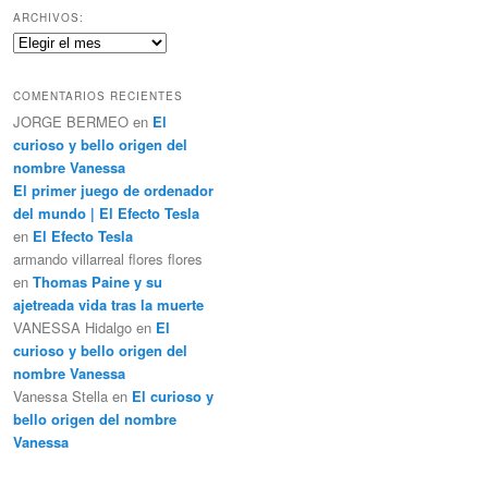
c
ARCHIVOS:
a
Archivos:
r
COMENTARIOS RECIENTES
JORGE BERMEO
en
El
curioso y bello origen del
nombre Vanessa
El primer juego de ordenador
del mundo | El Efecto Tesla
en
El Efecto Tesla
armando villarreal flores flores
en
Thomas Paine y su
ajetreada vida tras la muerte
VANESSA Hidalgo
en
El
curioso y bello origen del
nombre Vanessa
Vanessa Stella
en
El curioso y
bello origen del nombre
Vanessa