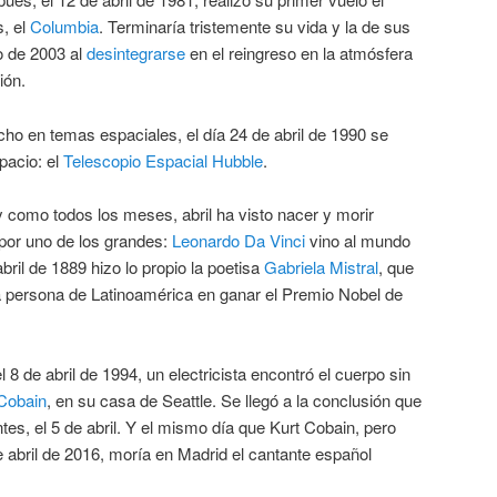
s, el
Columbia
. Terminaría tristemente su vida y la de sus
ro de 2003 al
desintegrarse
en el reingreso en la atmósfera
ión.
ho en temas espaciales, el día 24 de abril de 1990 se
pacio: el
Telescopio Espacial Hubble
.
y como todos los meses, abril ha visto nacer y morir
or uno de los grandes:
Leonardo Da Vinci
vino al mundo
abril de 1889 hizo lo propio la poetisa
Gabriela Mistral
, que
ra persona de Latinoamérica en ganar el Premio Nobel de
l 8 de abril de 1994, un electricista encontró el cuerpo sin
Cobain
, en su casa de Seattle. Se llegó a la conclusión que
tes, el 5 de abril. Y el mismo día que Kurt Cobain, pero
 abril de 2016, moría en Madrid el cantante español