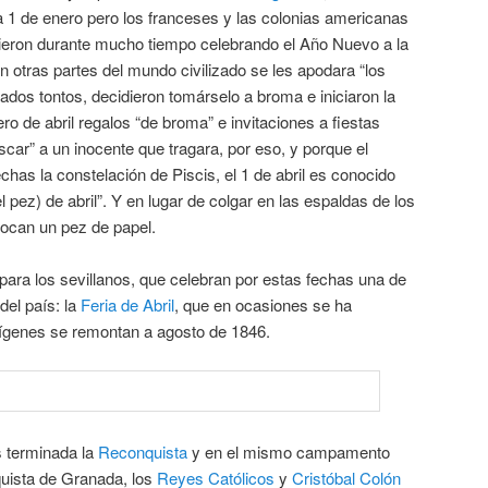
a 1 de enero pero los franceses y las colonias americanas
guieron durante mucho tiempo celebrando el Año Nuevo a la
n otras partes del mundo civilizado se les apodara “los
amados tontos, decidieron tomárselo a broma e iniciaron la
ro de abril regalos “de broma” e invitaciones a fiestas
scar” a un inocente que tragara, por eso, y porque el
has la constelación de Piscis, el 1 de abril es conocido
 pez) de abril”. Y en lugar de colgar en las espaldas de los
locan un pez de papel.
ara los sevillanos, que celebran por estas fechas una de
del país: la
Feria de Abril
, que en ocasiones se ha
ígenes se remontan a agosto de 1846.
s terminada la
Reconquista
y en el mismo campamento
nquista de Granada, los
Reyes Católicos
y
Cristóbal Colón