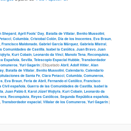
n Shepard
,
April Fools' Day
,
Batalla de Villalar
,
Benito Mussolini
,
Petacci
,
Columbia
,
Cristobal Colón
,
Día de los Inocentes
,
Eva Braun
,
,
Francisco Maldonado
,
Gabriel García Márquez
,
Gabriela Mistral
,
as Comunidades de Castilla
,
Isabel la Católica
,
Juan Bravo
,
Juan
ojtyła
,
Kurt Cobain
,
Leonardo da Vinci
,
Manolo Tena
,
Reconquista
,
ca Española
,
Sevilla
,
Telescopio Espacial Hubble
,
Transbordador
s Comuneros
,
Yuri Gagarin
|
Etiquetado
Abril
,
Adolf Hitler
,
Alan
Day
,
Batalla de Villalar
,
Benito Mussolini
,
Calendario
,
Calendario
itulaciones de Santa Fe
,
Clara Petacci
,
Columbia
,
Comuneros
,
es
,
Eva Braun
,
Feria de Abril
,
Fernando el Católico
,
Francisco
 Civil española
,
Guerra de las Comunidades de Castilla
,
Isabel la
la
,
Juan Pablo II
,
Karol Józef Wojtyła
,
Kurt Cobain
,
Leonardo da
vera
,
Reconquista
,
Reyes Católicos
,
Segunda República española
,
,
Transbordador espacial
,
Villalar de los Comuneros
,
Yuri Gagarin
|