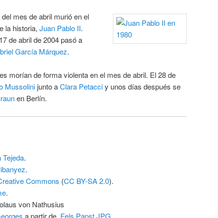
 del mes de abril murió en el
 la historia,
Juan Pablo II
.
7 de abril de 2004 pasó a
briel García Márquez
.
s morían de forma violenta en el mes de abril. El 28 de
o Mussolini
junto a
Clara Petacci
y unos días después se
raun
en Berlín.
 Tejeda
.
ibanyez
.
Creative Commons
(
CC BY-SA 2.0
).
me
.
kolaus von Nathusius
Georges
a partir de
Fels Papst.JPG
.