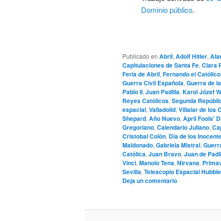
Dominio público
.
Publicado en
Abril
,
Adolf Hitler
,
Ala
Capitulaciones de Santa Fe
,
Clara 
Feria de Abril
,
Fernando el Católico
Guerra Civil Española
,
Guerra de l
Pablo II
,
Juan Padilla
,
Karol Józef W
Reyes Católicos
,
Segunda Repúbli
espacial
,
Valladolid
,
Villalar de lo
Shepard
,
Año Nuevo
,
April Fools' 
Gregoriano
,
Calendario Juliano
,
Cap
Cristobal Colón
,
Día de los Inocent
Maldonado
,
Gabriela Mistral
,
Guerra
Católica
,
Juan Bravo
,
Juan de Padil
Vinci
,
Manolo Tena
,
Nirvana
,
Prima
Sevilla
,
Telescopio Espacial Hubble
Deja un comentario