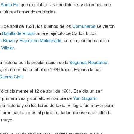
 Santa Fe
, que regulaban las condiciones y derechos que
 futuras tierras descubiertas.
23 de abril de 1521, los sueños de los
Comuneros
se vieron
la
Batalla de Villalar
ante el ejército de Carlos I. Los
n Bravo
y
Francisco Maldonado
fueron ejecutados al día
e
Villalar
.
a historia con la proclamación de la
Segunda República
.
l primer día de abril de 1939 trajo a España la paz
Guerra Civil
.
ió oficialmente el 12 de abril de 1961. Ese día un ser
 primera vez y con ello el nombre de
Yuri Gagarin
a historia y en los libros de texto. El logro fue mayor para
ntaron casi un mes al primer estadounidense que salió de
de mayo.
és, el 12 de abril de 1981, realizó su primer vuelo el