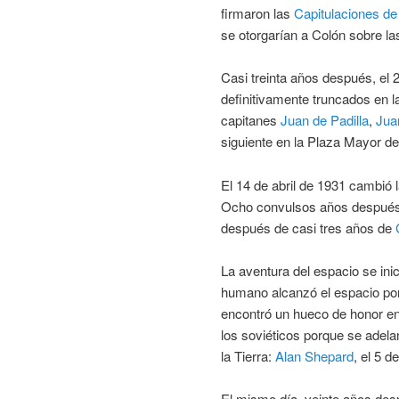
firmaron las
Capitulaciones de
se otorgarían a Colón sobre las
Casi treinta años después, el 
definitivamente truncados en 
capitanes
Juan de Padilla
,
Jua
siguiente en la Plaza Mayor d
El 14 de abril de 1931 cambió l
Ocho convulsos años después, e
después de casi tres años de
La aventura del espacio se inic
humano alcanzó el espacio por
encontró un hueco de honor en l
los soviéticos porque se adela
la Tierra:
Alan Shepard
, el 5 
El mismo día, veinte años despu