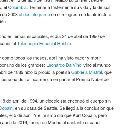
s, el
Columbia
. Terminaría tristemente su vida y la de sus
ro de 2003 al
desintegrarse
en el reingreso en la atmósfera
ión.
ho en temas espaciales, el día 24 de abril de 1990 se
pacio: el
Telescopio Espacial Hubble
.
y como todos los meses, abril ha visto nacer y morir
or uno de los grandes:
Leonardo Da Vinci
vino al mundo
abril de 1889 hizo lo propio la poetisa
Gabriela Mistral
, que
ra persona de Latinoamérica en ganar el Premio Nobel de
l 8 de abril de 1994, un electricista encontró el cuerpo sin
Cobain
, en su casa de Seattle. Se llegó a la conclusión que
tes, el 5 de abril. Y el mismo día que Kurt Cobain, pero
 abril de 2016, moría en Madrid el cantante español