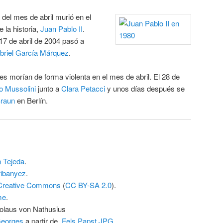
 del mes de abril murió en el
 la historia,
Juan Pablo II
.
7 de abril de 2004 pasó a
briel García Márquez
.
s morían de forma violenta en el mes de abril. El 28 de
o Mussolini
junto a
Clara Petacci
y unos días después se
raun
en Berlín.
 Tejeda
.
ibanyez
.
Creative Commons
(
CC BY-SA 2.0
).
me
.
kolaus von Nathusius
Georges
a partir de
Fels Papst.JPG
.