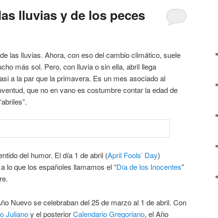
las lluvias y de los peces
de las lluvias. Ahora, con eso del cambio climático, suele
 más sol. Pero, con lluvia o sin ella, abril llega
si a la par que la primavera. Es un mes asociado al
 juventud, que no en vano es costumbre contar la edad de
abriles”.
tido del humor. El día 1 de abril (
April Fools’ Day
)
 a lo que los españoles llamamos el “
Día de los Inocentes
”
re.
Año Nuevo se celebraban del 25 de marzo al 1 de abril. Con
o Juliano
y el posterior
Calendario Gregoriano
, el Año