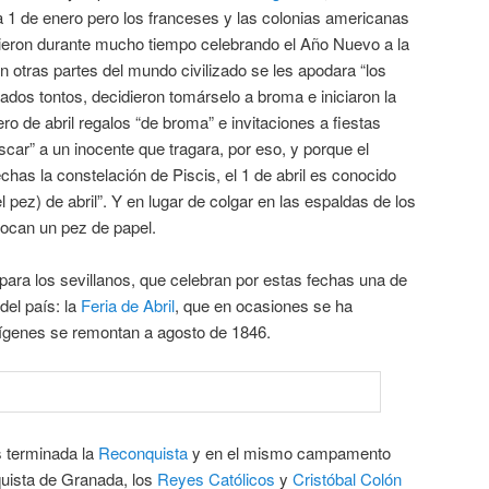
a 1 de enero pero los franceses y las colonias americanas
guieron durante mucho tiempo celebrando el Año Nuevo a la
n otras partes del mundo civilizado se les apodara “los
amados tontos, decidieron tomárselo a broma e iniciaron la
ro de abril regalos “de broma” e invitaciones a fiestas
scar” a un inocente que tragara, por eso, y porque el
has la constelación de Piscis, el 1 de abril es conocido
 pez) de abril”. Y en lugar de colgar en las espaldas de los
locan un pez de papel.
ara los sevillanos, que celebran por estas fechas una de
del país: la
Feria de Abril
, que en ocasiones se ha
ígenes se remontan a agosto de 1846.
s terminada la
Reconquista
y en el mismo campamento
nquista de Granada, los
Reyes Católicos
y
Cristóbal Colón