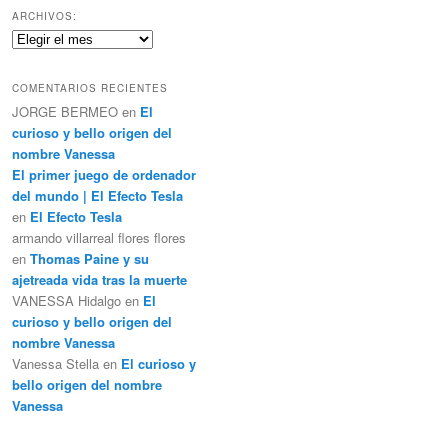
c
ARCHIVOS:
a
Archivos:
r
COMENTARIOS RECIENTES
JORGE BERMEO
en
El
curioso y bello origen del
nombre Vanessa
El primer juego de ordenador
del mundo | El Efecto Tesla
en
El Efecto Tesla
armando villarreal flores flores
en
Thomas Paine y su
ajetreada vida tras la muerte
VANESSA Hidalgo
en
El
curioso y bello origen del
nombre Vanessa
Vanessa Stella
en
El curioso y
bello origen del nombre
Vanessa