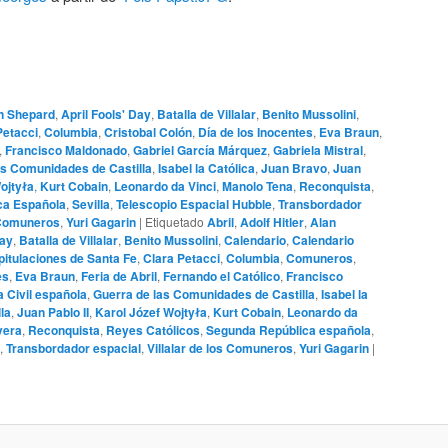
n Shepard
,
April Fools' Day
,
Batalla de Villalar
,
Benito Mussolini
,
Petacci
,
Columbia
,
Cristobal Colón
,
Día de los Inocentes
,
Eva Braun
,
,
Francisco Maldonado
,
Gabriel García Márquez
,
Gabriela Mistral
,
as Comunidades de Castilla
,
Isabel la Católica
,
Juan Bravo
,
Juan
ojtyła
,
Kurt Cobain
,
Leonardo da Vinci
,
Manolo Tena
,
Reconquista
,
ca Española
,
Sevilla
,
Telescopio Espacial Hubble
,
Transbordador
s Comuneros
,
Yuri Gagarin
|
Etiquetado
Abril
,
Adolf Hitler
,
Alan
Day
,
Batalla de Villalar
,
Benito Mussolini
,
Calendario
,
Calendario
itulaciones de Santa Fe
,
Clara Petacci
,
Columbia
,
Comuneros
,
es
,
Eva Braun
,
Feria de Abril
,
Fernando el Católico
,
Francisco
 Civil española
,
Guerra de las Comunidades de Castilla
,
Isabel la
la
,
Juan Pablo II
,
Karol Józef Wojtyła
,
Kurt Cobain
,
Leonardo da
vera
,
Reconquista
,
Reyes Católicos
,
Segunda República española
,
,
Transbordador espacial
,
Villalar de los Comuneros
,
Yuri Gagarin
|