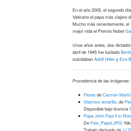
En el año 2005, el segundo día
Vaticano el papa más viajero de
Mucho más recientemente, el 1
mejor vida el Premio Nobel
Ga
Unos años antes, dos dictadore
abril de 1945 fue fusilado
Benit
suicidaban
Adolf Hitler
y
Eva B
Procedencia de las imágenes:
Flores
de
Carmen Martín
Glamour amarillo
, de
Per
Disponible bajo licencia
Pope John Paul II in Ro
De
Fels_Papst.JPG
: Ni
Trabajo derivado de
JJ 