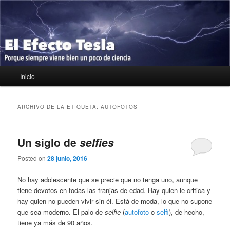
Ir
Ir
Porque siempre viene bien un poco de ciencia
al
al
contenido
contenido
principal
secundario
El Efecto Tesla
Menú
Inicio
principal
ARCHIVO DE LA ETIQUETA:
AUTOFOTOS
Un siglo de
selfies
Posted on
28 junio, 2016
No hay adolescente que se precie que no tenga uno, aunque
tiene devotos en todas las franjas de edad. Hay quien le critica y
hay quien no pueden vivir sin él. Está de moda, lo que no supone
que sea moderno. El palo de
selfie
(
autofoto
o
selfi
), de hecho,
tiene ya más de 90 años.