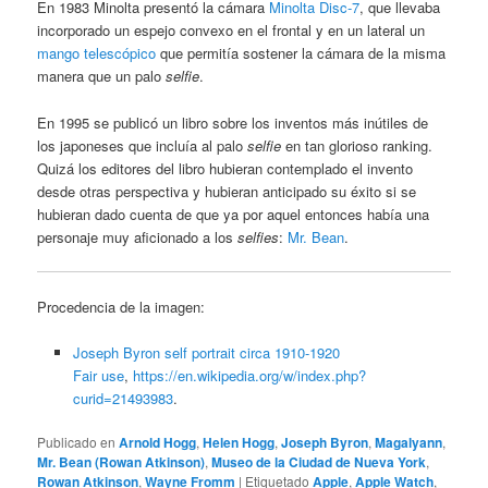
En 1983 Minolta presentó la cámara
Minolta Disc-7
, que llevaba
incorporado un espejo convexo en el frontal y en un lateral un
mango telescópico
que permitía sostener la cámara de la misma
manera que un palo
selfie
.
En 1995 se publicó un libro sobre los inventos más inútiles de
los japoneses que incluía al palo
selfie
en tan glorioso ranking.
Quizá los editores del libro hubieran contemplado el invento
desde otras perspectiva y hubieran anticipado su éxito si se
hubieran dado cuenta de que ya por aquel entonces había una
personaje muy aficionado a los
selfies
:
Mr. Bean
.
Procedencia de la imagen:
Joseph Byron self portrait circa 1910-1920
Fair use
,
https://en.wikipedia.org/w/index.php?
curid=21493983
.
Publicado en
Arnold Hogg
,
Helen Hogg
,
Joseph Byron
,
Magalyann
,
Mr. Bean (Rowan Atkinson)
,
Museo de la Ciudad de Nueva York
,
Rowan Atkinson
,
Wayne Fromm
|
Etiquetado
Apple
,
Apple Watch
,