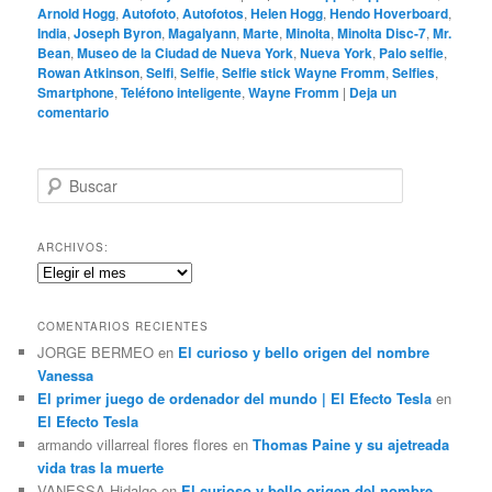
Arnold Hogg
,
Autofoto
,
Autofotos
,
Helen Hogg
,
Hendo Hoverboard
,
India
,
Joseph Byron
,
Magalyann
,
Marte
,
Minolta
,
Minolta Disc-7
,
Mr.
Bean
,
Museo de la Ciudad de Nueva York
,
Nueva York
,
Palo selfie
,
Rowan Atkinson
,
Selfi
,
Selfie
,
Selfie stick Wayne Fromm
,
Selfies
,
Smartphone
,
Teléfono inteligente
,
Wayne Fromm
|
Deja un
comentario
B
u
s
c
ARCHIVOS:
a
Archivos:
r
COMENTARIOS RECIENTES
JORGE BERMEO
en
El curioso y bello origen del nombre
Vanessa
El primer juego de ordenador del mundo | El Efecto Tesla
en
El Efecto Tesla
armando villarreal flores flores
en
Thomas Paine y su ajetreada
vida tras la muerte
VANESSA Hidalgo
en
El curioso y bello origen del nombre