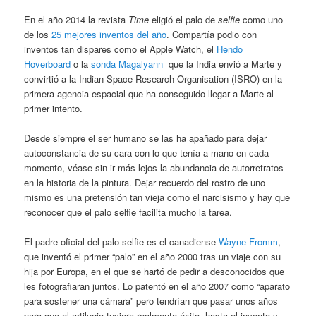
En el año 2014 la revista
Time
eligió el palo de
selfie
como uno
de los
25 mejores inventos del año
. Compartía podio con
inventos tan dispares como el Apple Watch, el
Hendo
Hoverboard
o la
sonda Magalyann
que la India envió a Marte y
convirtió a la Indian Space Research Organisation (ISRO) en la
primera agencia espacial que ha conseguido llegar a Marte al
primer intento.
Desde siempre el ser humano se las ha apañado para dejar
autoconstancia de su cara con lo que tenía a mano en cada
momento, véase sin ir más lejos la abundancia de autorretratos
en la historia de la pintura. Dejar recuerdo del rostro de uno
mismo es una pretensión tan vieja como el narcisismo y hay que
reconocer que el palo selfie facilita mucho la tarea.
El padre oficial del palo selfie es el canadiense
Wayne Fromm
,
que inventó el primer “palo” en el año 2000 tras un viaje con su
hija por Europa, en el que se hartó de pedir a desconocidos que
les fotografiaran juntos. Lo patentó en el año 2007 como “aparato
para sostener una cámara” pero tendrían que pasar unos años
para que el artilugio tuviera realmente éxito, hasta el invento y