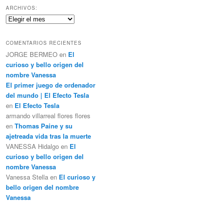
c
ARCHIVOS:
a
Archivos:
r
COMENTARIOS RECIENTES
JORGE BERMEO
en
El
curioso y bello origen del
nombre Vanessa
El primer juego de ordenador
del mundo | El Efecto Tesla
en
El Efecto Tesla
armando villarreal flores flores
en
Thomas Paine y su
ajetreada vida tras la muerte
VANESSA Hidalgo
en
El
curioso y bello origen del
nombre Vanessa
Vanessa Stella
en
El curioso y
bello origen del nombre
Vanessa