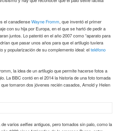
rcisismo y hay que reconocer que el palo selfie facilita
e es el canadiense
Wayne Fromm
, que inventó el primer
iaje con su hija por Europa, en el que se hartó de pedir a
aran juntos. Lo patentó en el año 2007 como “aparato para
rían que pasar unos años para que el artilugio tuviera
nto y popularización de su complemento ideal: el
teléfono
romm, la idea de un artilugio que permite hacerse fotos a
lo. La BBC contó en el 2014 la historia de una foto tomada
que tomaron dos jóvenes recién casados, Arnold y Helen
a de varios
selfies
antiguos, pero tomados sin palo, como la