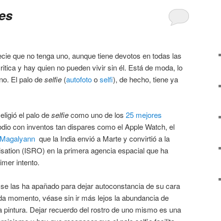
ies
cie que no tenga uno, aunque tiene devotos en todas las
ritica y hay quien no pueden vivir sin él. Está de moda, lo
o. El palo de
selfie
(
autofoto
o
selfi
), de hecho, tiene ya
eligió el palo de
selfie
como uno de los
25 mejores
dio con inventos tan dispares como el Apple Watch, el
 Magalyann
que la India envió a Marte y convirtió a la
ation (ISRO) en la primera agencia espacial que ha
imer intento.
e las ha apañado para dejar autoconstancia de su cara
da momento, véase sin ir más lejos la abundancia de
 la pintura. Dejar recuerdo del rostro de uno mismo es una