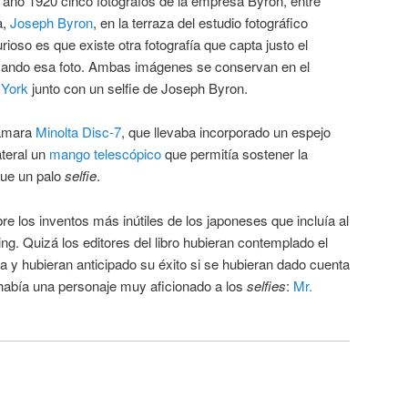
el año 1920 cinco fotógrafos de la empresa Byron, entre
a,
Joseph Byron
, en la terraza del estudio fotográfico
oso es que existe otra fotografía que capta justo el
zando esa foto. Ambas imágenes se conservan en el
 York
junto con un selfie de Joseph Byron.
cámara
Minolta Disc-7
, que llevaba incorporado un espejo
ateral un
mango telescópico
que permitía sostener la
ue un palo
selfie
.
re los inventos más inútiles de los japoneses que incluía al
ing. Quizá los editores del libro hubieran contemplado el
a y hubieran anticipado su éxito si se hubieran dado cuenta
había una personaje muy aficionado a los
selfies
:
Mr.