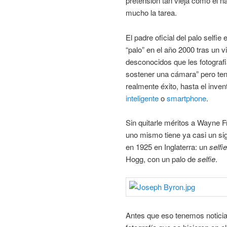
pretensión tan vieja como el na
mucho la tarea.
El padre oficial del palo selfi
“palo” en el año 2000 tras un v
desconocidos que les fotografi
sostener una cámara” pero tend
realmente éxito, hasta el inve
inteligente
o
smartphone
.
Sin quitarle méritos a Wayne F
uno mismo tiene ya casi un sig
en 1925 en Inglaterra: un
selfie
Hogg, con un palo de
selfie
.
Antes que eso tenemos notici