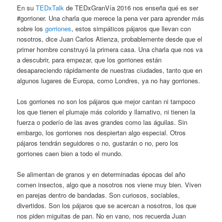
En su
TEDxTalk
de TEDxGranVía 2016 nos enseña qué es ser
#gorrioner. Una charla que merece la pena ver para aprender más
sobre los
gorriones
, estos simpáticos pájaros que llevan con
nosotros, dice Juan Carlos Atienza, probablemente desde que el
primer hombre construyó la primera casa. Una charla que nos va
a descubrir, para empezar, que los gorriones están
desapareciendo rápidamente de nuestras ciudades, tanto que en
algunos lugares de Europa, como Londres, ya no hay gorriones.
Los gorriones no son los pájaros que mejor cantan ni tampoco
los que tienen el plumaje más colorido y llamativo, ni tienen la
fuerza o poderío de las aves grandes como las águilas. Sin
embargo, los gorriones nos despiertan algo especial. Otros
pájaros tendrán seguidores o no, gustarán o no, pero los
gorriones caen bien a todo el mundo.
Se alimentan de granos y en determinadas épocas del año
comen insectos, algo que a nosotros nos viene muy bien. Viven
en parejas dentro de bandadas. Son curiosos, sociables,
divertidos. Son los pájaros que se acercan a nosotros, los que
nos piden miguitas de pan. No en vano, nos recuerda Juan