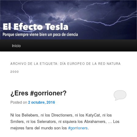
Ir
Ir
Porque siempre viene bien un poco de ciencia
al
al
contenido
contenido
principal
secundario
El Efecto Tesla
Menú
Inicio
principal
ARCHIVO DE LA ETIQUETA:
DÍA EUROPEO DE LA RED NATURA
2000
¿Eres #gorrioner?
Posted on
2 octubre, 2016
Ni los Beliebers, ni los Directioners, ni los KatyCat, ni los
Smilers, ni los Selenators, ni siquiera los Abrahamers, … Los
mejores fans del mundo son los
#gorrioners
.