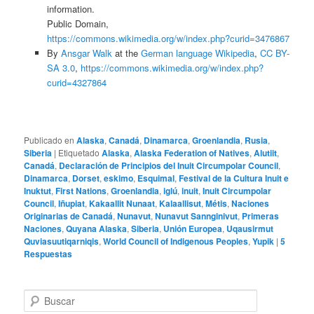
information.
Public Domain,
https://commons.wikimedia.org/w/index.php?curid=3476867
By
Ansgar Walk
at the
German language Wikipedia
,
CC BY-
SA 3.0
,
https://commons.wikimedia.org/w/index.php?
curid=4327864
Publicado en
Alaska
,
Canadá
,
Dinamarca
,
Groenlandia
,
Rusia
,
Siberia
|
Etiquetado
Alaska
,
Alaska Federation of Natives
,
Alutiit
,
Canadá
,
Declaración de Principios del Inuit Circumpolar Council
,
Dinamarca
,
Dorset
,
eskimo
,
Esquimal
,
Festival de la Cultura Inuit e
Inuktut
,
First Nations
,
Groenlandia
,
iglú
,
inuit
,
Inuit Circumpolar
Council
,
Iñupiat
,
Kakaallit Nunaat
,
Kalaallisut
,
Métis
,
Naciones
Originarias de Canadá
,
Nunavut
,
Nunavut Sannginivut
,
Primeras
Naciones
,
Quyana Alaska
,
Siberia
,
Unión Europea
,
Uqausirmut
Quviasuutiqarniqis
,
World Council of Indigenous Peoples
,
Yupik
|
5
Respuestas
B
u