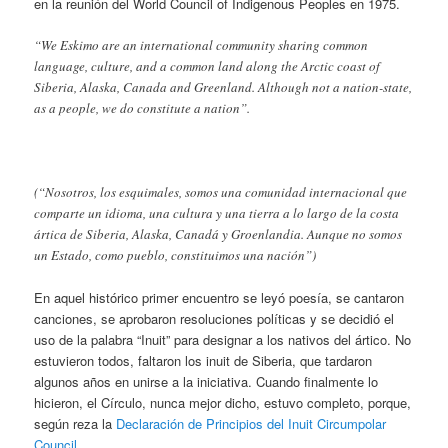
en la reunión del World Council of Indigenous Peoples en 1975.
“We Eskimo are an international community sharing common
language, culture, and a common land along the Arctic coast of
Siberia, Alaska, Canada and Greenland. Although not a nation-state,
as a people, we do constitute a nation”.
(“Nosotros, los esquimales, somos una comunidad internacional que
comparte un idioma, una cultura y una tierra a lo largo de la costa
ártica de Siberia, Alaska, Canadá y Groenlandia. Aunque no somos
un Estado, como pueblo, constituimos una nación”)
En aquel histórico primer encuentro se leyó poesía, se cantaron
canciones, se aprobaron resoluciones políticas y se decidió el
uso de la palabra “Inuit” para designar a los nativos del ártico. No
estuvieron todos, faltaron los inuit de Siberia, que tardaron
algunos años en unirse a la iniciativa. Cuando finalmente lo
hicieron, el Círculo, nunca mejor dicho, estuvo completo, porque,
según reza la
Declaración de Principios del Inuit Circumpolar
Council
.