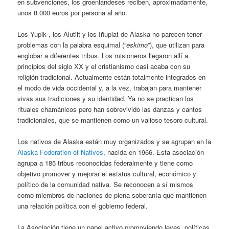
en subvenciones, los groenlandeses reciben, aproximadamente,
unos 8.000 euros por persona al año.
Los Yupik , los Alutiit y los Iñupiat de Alaska no parecen tener
problemas con la palabra esquimal (“
eskimo
”), que utilizan para
englobar a diferentes tribus. Los misioneros llegaron allí a
principios del siglo XX y el cristianismo casi acaba con su
religión tradicional. Actualmente están totalmente integrados en
el modo de vida occidental y, a la vez, trabajan para mantener
vivas sus tradiciones y su identidad. Ya no se practican los
rituales chamánicos pero han sobrevivido las danzas y cantos
tradicionales, que se mantienen como un valioso tesoro cultural.
Los nativos de Alaska están muy organizados y se agrupan en la
Alaska Federation of Natives
, nacida en 1966. Esta asociación
agrupa a 185 tribus reconocidas federalmente y tiene como
objetivo promover y mejorar el estatus cultural, económico y
político de la comunidad nativa. Se reconocen a sí mismos
como miembros de naciones de plena soberanía que mantienen
una relación política con el gobierno federal.
La Asociación tiene un papel activo promoviendo leyes, políticas