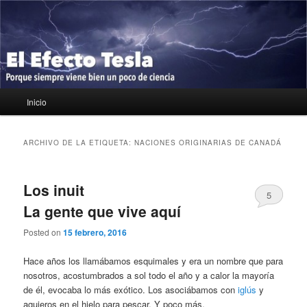
Ir
Ir
Porque siempre viene bien un poco de ciencia
al
al
contenido
contenido
principal
secundario
El Efecto Tesla
Menú
Inicio
principal
ARCHIVO DE LA ETIQUETA:
NACIONES ORIGINARIAS DE CANADÁ
Los inuit
5
La gente que vive aquí
Posted on
15 febrero, 2016
Hace años los llamábamos esquimales y era un nombre que para
nosotros, acostumbrados a sol todo el año y a calor la mayoría
de él, evocaba lo más exótico. Los asociábamos con
iglús
y
agujeros en el hielo para pescar. Y poco más.