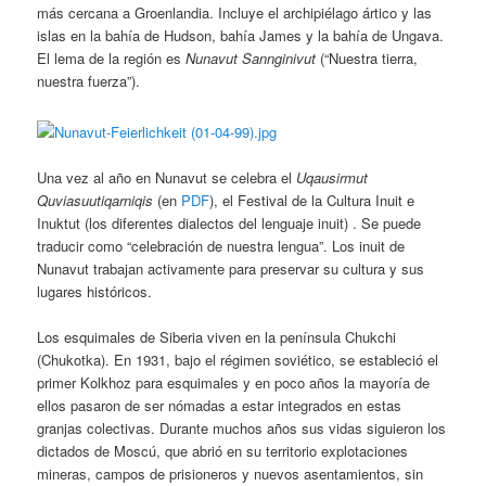
más cercana a Groenlandia. Incluye el archipiélago ártico y las
islas en la bahía de Hudson, bahía James y la bahía de Ungava.
El lema de la región es
Nunavut Sannginivut
(“Nuestra tierra,
nuestra fuerza”).
Una vez al año en Nunavut se celebra el
Uqausirmut
Quviasuutiqarniqis
(en
PDF
), el Festival de la Cultura Inuit e
Inuktut (los diferentes dialectos del lenguaje inuit) . Se puede
traducir como “celebración de nuestra lengua”. Los inuit de
Nunavut trabajan activamente para preservar su cultura y sus
lugares históricos.
Los esquimales de Siberia viven en la península Chukchi
(Chukotka). En 1931, bajo el régimen soviético, se estableció el
primer Kolkhoz para esquimales y en poco años la mayoría de
ellos pasaron de ser nómadas a estar integrados en estas
granjas colectivas. Durante muchos años sus vidas siguieron los
dictados de Moscú, que abrió en su territorio explotaciones
mineras, campos de prisioneros y nuevos asentamientos, sin