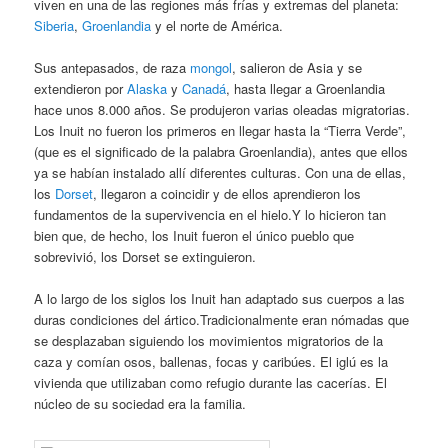
viven en una de las regiones más frías y extremas del planeta:
Siberia
,
Groenlandia
y el norte de América.
Sus antepasados, de raza
mongol
, salieron de Asia y se
extendieron por
Alaska
y
Canadá
, hasta llegar a Groenlandia
hace unos 8.000 años. Se produjeron varias oleadas migratorias.
Los Inuit no fueron los primeros en llegar hasta la “Tierra Verde”,
(que es el significado de la palabra Groenlandia), antes que ellos
ya se habían instalado allí diferentes culturas. Con una de ellas,
los
Dorset
, llegaron a coincidir y de ellos aprendieron los
fundamentos de la supervivencia en el hielo.Y lo hicieron tan
bien que, de hecho, los Inuit fueron el único pueblo que
sobrevivió, los Dorset se extinguieron.
A lo largo de los siglos los Inuit han adaptado sus cuerpos a las
duras condiciones del ártico.Tradicionalmente eran nómadas que
se desplazaban siguiendo los movimientos migratorios de la
caza y comían osos, ballenas, focas y caribúes. El iglú es la
vivienda que utilizaban como refugio durante las cacerías. El
núcleo de su sociedad era la familia.