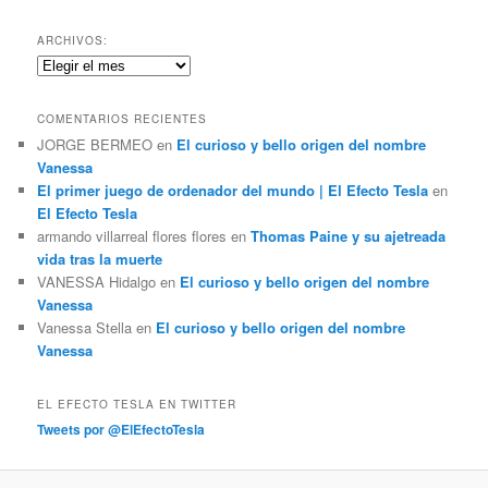
s
c
ARCHIVOS:
a
Archivos:
r
COMENTARIOS RECIENTES
JORGE BERMEO
en
El curioso y bello origen del nombre
Vanessa
El primer juego de ordenador del mundo | El Efecto Tesla
en
El Efecto Tesla
armando villarreal flores flores
en
Thomas Paine y su ajetreada
vida tras la muerte
VANESSA Hidalgo
en
El curioso y bello origen del nombre
Vanessa
Vanessa Stella
en
El curioso y bello origen del nombre
Vanessa
EL EFECTO TESLA EN TWITTER
Tweets por @ElEfectoTesla