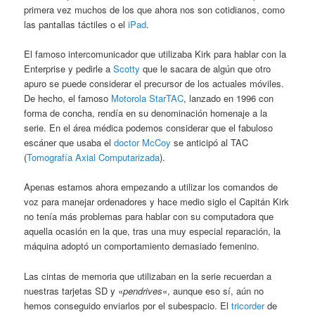
primera vez muchos de los que ahora nos son cotidianos, como
las pantallas táctiles o el
iPad
.
El famoso intercomunicador que utilizaba Kirk para hablar con la
Enterprise y pedirle a
Scotty
que le sacara de algún que otro
apuro se puede considerar el precursor de los actuales móviles.
De hecho, el famoso
Motorola StarTAC
, lanzado en 1996 con
forma de concha, rendía en su denominación homenaje a la
serie. En el área médica podemos considerar que el fabuloso
escáner que usaba el
doctor McCoy
se anticipó al TAC
(
Tomografía Axial Computarizada
).
Apenas estamos ahora empezando a utilizar los comandos de
voz para manejar ordenadores y hace medio siglo el Capitán Kirk
no tenía más problemas para hablar con su computadora que
aquella ocasión en la que, tras una muy especial reparación, la
máquina adoptó un comportamiento demasiado femenino.
Las cintas de memoria que utilizaban en la serie recuerdan a
nuestras tarjetas SD y «
pendrives
«, aunque eso sí, aún no
hemos conseguido enviarlos por el subespacio. El
tricorder
de