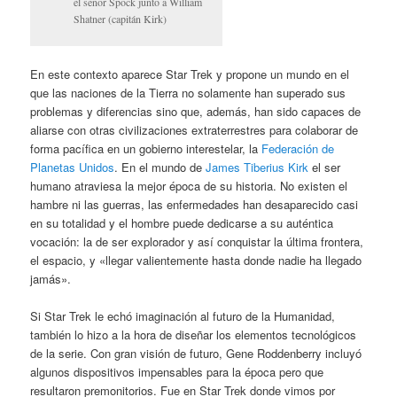
el señor Spock junto a William
Shatner (capitán Kirk)
En este contexto aparece Star Trek y propone un mundo en el
que las naciones de la Tierra no solamente han superado sus
problemas y diferencias sino que, además, han sido capaces de
aliarse con otras civilizaciones extraterrestres para colaborar de
forma pacífica en un gobierno interestelar, la
Federación de
Planetas Unidos
. En el mundo de
James Tiberius Kirk
el ser
humano atraviesa la mejor época de su historia. No existen el
hambre ni las guerras, las enfermedades han desaparecido casi
en su totalidad y el hombre puede dedicarse a su auténtica
vocación: la de ser explorador y así conquistar la última frontera,
el espacio, y «llegar valientemente hasta donde nadie ha llegado
jamás».
Si Star Trek le echó imaginación al futuro de la Humanidad,
también lo hizo a la hora de diseñar los elementos tecnológicos
de la serie. Con gran visión de futuro, Gene Roddenberry incluyó
algunos dispositivos impensables para la época pero que
resultaron premonitorios. Fue en Star Trek donde vimos por