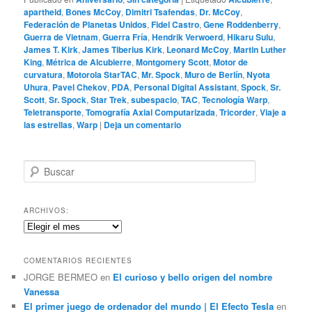
apartheid
,
Bones McCoy
,
Dimitri Tsafendas
,
Dr. McCoy
,
Federación de Planetas Unidos
,
Fidel Castro
,
Gene Roddenberry
,
Guerra de Vietnam
,
Guerra Fría
,
Hendrik Verwoerd
,
Hikaru Sulu
,
James T. Kirk
,
James Tiberius Kirk
,
Leonard McCoy
,
Martin Luther
King
,
Métrica de Alcubierre
,
Montgomery Scott
,
Motor de
curvatura
,
Motorola StarTAC
,
Mr. Spock
,
Muro de Berlín
,
Nyota
Uhura
,
Pavel Chekov
,
PDA
,
Personal Digital Assistant
,
Spock
,
Sr.
Scott
,
Sr. Spock
,
Star Trek
,
subespacio
,
TAC
,
Tecnología Warp
,
Teletransporte
,
Tomografía Axial Computarizada
,
Tricorder
,
Viaje a
las estrellas
,
Warp
|
Deja un comentario
B
u
s
c
ARCHIVOS:
a
Archivos:
r
COMENTARIOS RECIENTES
JORGE BERMEO
en
El curioso y bello origen del nombre
Vanessa
El primer juego de ordenador del mundo | El Efecto Tesla
en