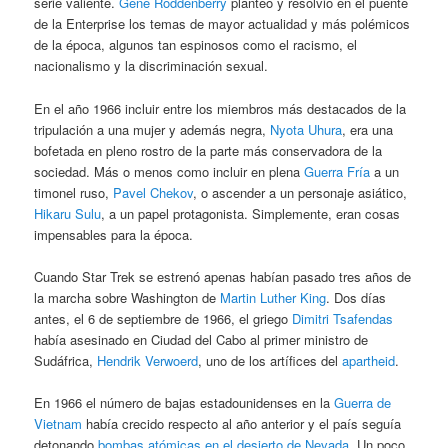
serie valiente.
Gene Roddenberry
planteó y resolvió en el puente
de la Enterprise los temas de mayor actualidad y más polémicos
de la época, algunos tan espinosos como el racismo, el
nacionalismo y la discriminación sexual.
En el año 1966 incluir entre los miembros más destacados de la
tripulación a una mujer y además negra,
Nyota Uhura
, era una
bofetada en pleno rostro de la parte más conservadora de la
sociedad. Más o menos como incluir en plena
Guerra Fría
a un
timonel ruso,
Pavel Chekov
, o ascender a un personaje asiático,
Hikaru Sulu
, a un papel protagonista. Simplemente, eran cosas
impensables para la época.
Cuando Star Trek se estrenó apenas habían pasado tres años de
la marcha sobre Washington de
Martin Luther King
. Dos días
antes, el 6 de septiembre de 1966, el griego
Dimitri Tsafendas
había asesinado en Ciudad del Cabo al primer ministro de
Sudáfrica,
Hendrik Verwoerd
, uno de los artífices del
apartheid
.
En 1966 el número de bajas estadounidenses en la
Guerra de
Vietnam
había crecido respecto al año anterior y el país seguía
detonando
bombas atómicas en el desierto de Nevada
. Un poco