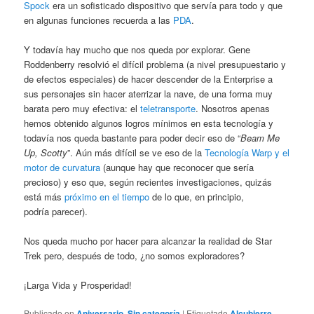
Spock
era un sofisticado dispositivo que servía para todo y que
en algunas funciones recuerda a las
PDA
.
Y todavía hay mucho que nos queda por explorar. Gene
Roddenberry resolvió el difícil problema (a nivel presupuestario y
de efectos especiales) de hacer descender de la Enterprise a
sus personajes sin hacer aterrizar la nave, de una forma muy
barata pero muy efectiva: el
teletransporte
. Nosotros apenas
hemos obtenido algunos logros mínimos en esta tecnología y
todavía nos queda bastante para poder decir eso de “
Beam Me
Up, Scotty
”. Aún más difícil se ve eso de la
Tecnología Warp y el
motor de curvatura
(aunque hay que reconocer que sería
precioso) y eso que, según recientes investigaciones, quizás
está más
próximo en el tiempo
de lo que, en principio,
podría parecer).
Nos queda mucho por hacer para alcanzar la realidad de Star
Trek pero, después de todo, ¿no somos exploradores?
¡Larga Vida y Prosperidad!
Publicado en
Aniversario
,
Sin categoría
|
Etiquetado
Alcubierre
,