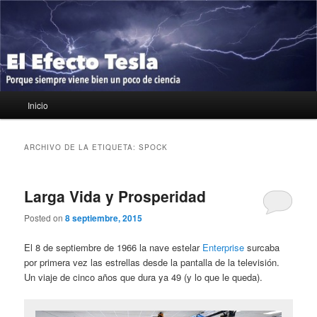
Ir
Ir
Porque siempre viene bien un poco de ciencia
al
al
contenido
contenido
principal
secundario
El Efecto Tesla
Menú
Inicio
principal
ARCHIVO DE LA ETIQUETA:
SPOCK
Larga Vida y Prosperidad
Posted on
8 septiembre, 2015
El 8 de septiembre de 1966 la nave estelar
Enterprise
surcaba
por primera vez las estrellas desde la pantalla de la televisión.
Un viaje de cinco años que dura ya 49 (y lo que le queda).