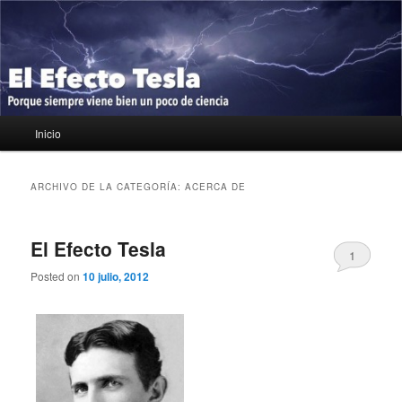
Ir
Ir
Porque siempre viene bien un poco de ciencia
al
al
contenido
contenido
principal
secundario
El Efecto Tesla
Menú
Inicio
principal
ARCHIVO DE LA CATEGORÍA:
ACERCA DE
El Efecto Tesla
1
Posted on
10 julio, 2012