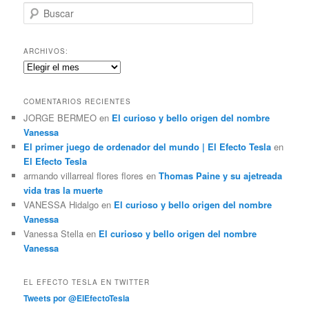
B
u
s
c
ARCHIVOS:
a
Archivos:
r
COMENTARIOS RECIENTES
JORGE BERMEO
en
El curioso y bello origen del nombre
Vanessa
El primer juego de ordenador del mundo | El Efecto Tesla
en
El Efecto Tesla
armando villarreal flores flores
en
Thomas Paine y su ajetreada
vida tras la muerte
VANESSA Hidalgo
en
El curioso y bello origen del nombre
Vanessa
Vanessa Stella
en
El curioso y bello origen del nombre
Vanessa
EL EFECTO TESLA EN TWITTER
Tweets por @ElEfectoTesla