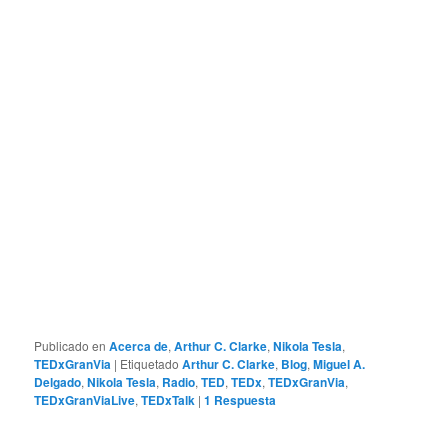
Publicado en
Acerca de
,
Arthur C. Clarke
,
Nikola Tesla
,
TEDxGranVia
|
Etiquetado
Arthur C. Clarke
,
Blog
,
Miguel A.
Delgado
,
Nikola Tesla
,
Radio
,
TED
,
TEDx
,
TEDxGranVia
,
TEDxGranViaLive
,
TEDxTalk
|
1
Respuesta