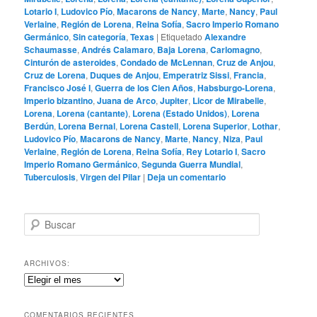
Lotario I
,
Ludovico Pío
,
Macarons de Nancy
,
Marte
,
Nancy
,
Paul
Verlaine
,
Región de Lorena
,
Reina Sofía
,
Sacro Imperio Romano
Germánico
,
Sin categoría
,
Texas
|
Etiquetado
Alexandre
Schaumasse
,
Andrés Calamaro
,
Baja Lorena
,
Carlomagno
,
Cinturón de asteroides
,
Condado de McLennan
,
Cruz de Anjou
,
Cruz de Lorena
,
Duques de Anjou
,
Emperatriz Sissi
,
Francia
,
Francisco José I
,
Guerra de los Cien Años
,
Habsburgo-Lorena
,
Imperio bizantino
,
Juana de Arco
,
Jupiter
,
Licor de Mirabelle
,
Lorena
,
Lorena (cantante)
,
Lorena (Estado Unidos)
,
Lorena
Berdún
,
Lorena Bernal
,
Lorena Castell
,
Lorena Superior
,
Lothar
,
Ludovico Pío
,
Macarons de Nancy
,
Marte
,
Nancy
,
Niza
,
Paul
Verlaine
,
Región de Lorena
,
Reina Sofía
,
Rey Lotario I
,
Sacro
Imperio Romano Germánico
,
Segunda Guerra Mundial
,
Tuberculosis
,
Virgen del Pilar
|
Deja un comentario
B
u
s
c
ARCHIVOS:
a
Archivos:
r
COMENTARIOS RECIENTES