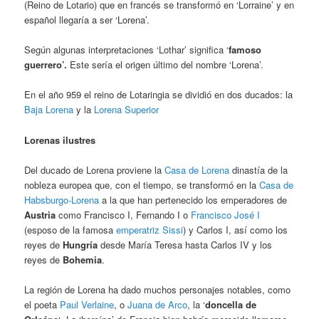
(Reino de Lotario) que en francés se transformó en ‘Lorraine’ y en
español llegaría a ser ‘Lorena’.
Según algunas interpretaciones ‘Lothar’ significa ‘
famoso
guerrero’.
Este sería el origen último del nombre ‘Lorena’.
En el año 959 el reino de Lotaringia se dividió en dos ducados: la
Baja Lorena
y la
Lorena Superior
Lorenas ilustres
Del ducado de Lorena proviene la
Casa de Lorena
dinastía de la
nobleza europea que, con el tiempo, se transformó en la
Casa de
Habsburgo-Lorena
a la que han pertenecido los emperadores de
Austria
como Francisco I, Fernando I o
Francisco José I
(esposo de la famosa
emperatriz Sissi
) y Carlos I, así como los
reyes de
Hungría
desde María Teresa hasta Carlos IV y los
reyes de
Bohemia
.
La región de Lorena ha dado muchos personajes notables, como
el poeta
Paul Verlaine
, o
Juana de Arco
, la ‘
doncella de