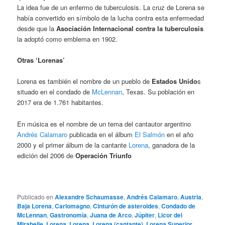
La idea fue de un enfermo de tuberculosis. La cruz de Lorena se
había convertido en símbolo de la lucha contra esta enfermedad
desde que la
Asociación Internacional contra la tuberculosis
la adoptó como emblema en 1902.
Otras ‘Lorenas’
Lorena es también el nombre de un pueblo de
Estados Unido
s
situado en el condado de
McLennan
, Texas. Su población en
2017 era de 1.761 habitantes.
En música es el nombre de un tema del cantautor argentino
Andrés Calamaro
publicada en el álbum
El Salmón
en el año
2000 y el primer álbum de la cantante
Lorena
, ganadora de la
edición del 2006 de
Operación Triunfo
Publicado en
Alexandre Schaumasse
,
Andrés Calamaro
,
Austria
,
Baja Lorena
,
Carlomagno
,
Cinturón de asteroides
,
Condado de
McLennan
,
Gastronomía
,
Juana de Arco
,
Júpiter
,
Licor dei
Mirabelle
,
Lorena
,
Lorena
,
Lorena (cantante)
,
Lorena Superior
,