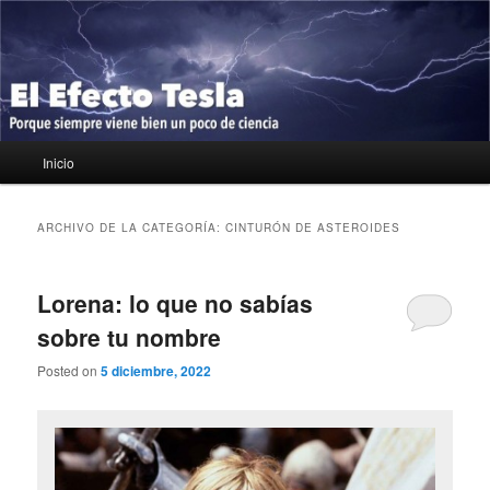
Ir
Ir
Porque siempre viene bien un poco de ciencia
al
al
contenido
contenido
principal
secundario
El Efecto Tesla
Menú
Inicio
principal
ARCHIVO DE LA CATEGORÍA:
CINTURÓN DE ASTEROIDES
Lorena: lo que no sabías
sobre tu nombre
Posted on
5 diciembre, 2022