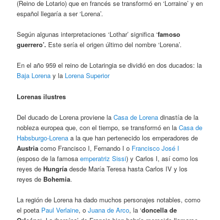
(Reino de Lotario) que en francés se transformó en ‘Lorraine’ y en
español llegaría a ser ‘Lorena’.
Según algunas interpretaciones ‘Lothar’ significa ‘
famoso
guerrero’.
Este sería el origen último del nombre ‘Lorena’.
En el año 959 el reino de Lotaringia se dividió en dos ducados: la
Baja Lorena
y la
Lorena Superior
Lorenas ilustres
Del ducado de Lorena proviene la
Casa de Lorena
dinastía de la
nobleza europea que, con el tiempo, se transformó en la
Casa de
Habsburgo-Lorena
a la que han pertenecido los emperadores de
Austria
como Francisco I, Fernando I o
Francisco José I
(esposo de la famosa
emperatriz Sissi
) y Carlos I, así como los
reyes de
Hungría
desde María Teresa hasta Carlos IV y los
reyes de
Bohemia
.
La región de Lorena ha dado muchos personajes notables, como
el poeta
Paul Verlaine
, o
Juana de Arco
, la ‘
doncella de