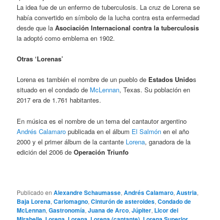
La idea fue de un enfermo de tuberculosis. La cruz de Lorena se
había convertido en símbolo de la lucha contra esta enfermedad
desde que la
Asociación Internacional contra la tuberculosis
la adoptó como emblema en 1902.
Otras ‘Lorenas’
Lorena es también el nombre de un pueblo de
Estados Unido
s
situado en el condado de
McLennan
, Texas. Su población en
2017 era de 1.761 habitantes.
En música es el nombre de un tema del cantautor argentino
Andrés Calamaro
publicada en el álbum
El Salmón
en el año
2000 y el primer álbum de la cantante
Lorena
, ganadora de la
edición del 2006 de
Operación Triunfo
Publicado en
Alexandre Schaumasse
,
Andrés Calamaro
,
Austria
,
Baja Lorena
,
Carlomagno
,
Cinturón de asteroides
,
Condado de
McLennan
,
Gastronomía
,
Juana de Arco
,
Júpiter
,
Licor dei
Mirabelle
,
Lorena
,
Lorena
,
Lorena (cantante)
,
Lorena Superior
,