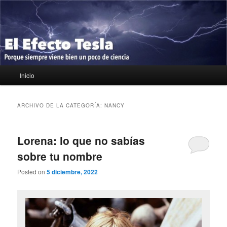
Ir
Ir
Porque siempre viene bien un poco de ciencia
al
al
contenido
contenido
principal
secundario
El Efecto Tesla
Menú
Inicio
principal
ARCHIVO DE LA CATEGORÍA:
NANCY
Lorena: lo que no sabías
sobre tu nombre
Posted on
5 diciembre, 2022