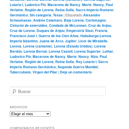
Lotario I
,
Ludovico Pío
,
Macarons de Nancy
,
Marte
,
Nancy
,
Paul
Verlaine
,
Región de Lorena
,
Reina Sofía
,
Sacro Imperio Romano
Germánico
,
Sin categoría
,
Texas
|
Etiquetado
Alexandre
Schaumasse
,
Andrés Calamaro
,
Baja Lorena
,
Carlomagno
,
Cinturón de asteroides
,
Condado de McLennan
,
Cruz de Anjou
,
Cruz de Lorena
,
Duques de Anjou
,
Emperatriz Sissi
,
Francia
,
Francisco José I
,
Guerra de los Cien Años
,
Habsburgo-Lorena
,
Imperio bizantino
,
Juana de Arco
,
Jupiter
,
Licor de Mirabelle
,
Lorena
,
Lorena (cantante)
,
Lorena (Estado Unidos)
,
Lorena
Berdún
,
Lorena Bernal
,
Lorena Castell
,
Lorena Superior
,
Lothar
,
Ludovico Pío
,
Macarons de Nancy
,
Marte
,
Nancy
,
Niza
,
Paul
Verlaine
,
Región de Lorena
,
Reina Sofía
,
Rey Lotario I
,
Sacro
Imperio Romano Germánico
,
Segunda Guerra Mundial
,
Tuberculosis
,
Virgen del Pilar
|
Deja un comentario
B
u
s
c
ARCHIVOS:
a
Archivos:
r
COMENTARIOS RECIENTES