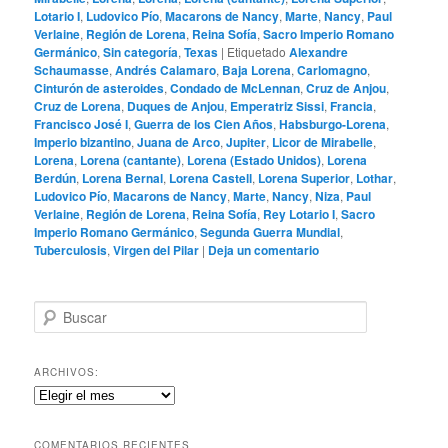
Lotario I
,
Ludovico Pío
,
Macarons de Nancy
,
Marte
,
Nancy
,
Paul
Verlaine
,
Región de Lorena
,
Reina Sofía
,
Sacro Imperio Romano
Germánico
,
Sin categoría
,
Texas
|
Etiquetado
Alexandre
Schaumasse
,
Andrés Calamaro
,
Baja Lorena
,
Carlomagno
,
Cinturón de asteroides
,
Condado de McLennan
,
Cruz de Anjou
,
Cruz de Lorena
,
Duques de Anjou
,
Emperatriz Sissi
,
Francia
,
Francisco José I
,
Guerra de los Cien Años
,
Habsburgo-Lorena
,
Imperio bizantino
,
Juana de Arco
,
Jupiter
,
Licor de Mirabelle
,
Lorena
,
Lorena (cantante)
,
Lorena (Estado Unidos)
,
Lorena
Berdún
,
Lorena Bernal
,
Lorena Castell
,
Lorena Superior
,
Lothar
,
Ludovico Pío
,
Macarons de Nancy
,
Marte
,
Nancy
,
Niza
,
Paul
Verlaine
,
Región de Lorena
,
Reina Sofía
,
Rey Lotario I
,
Sacro
Imperio Romano Germánico
,
Segunda Guerra Mundial
,
Tuberculosis
,
Virgen del Pilar
|
Deja un comentario
B
u
s
c
ARCHIVOS:
a
Archivos:
r
COMENTARIOS RECIENTES