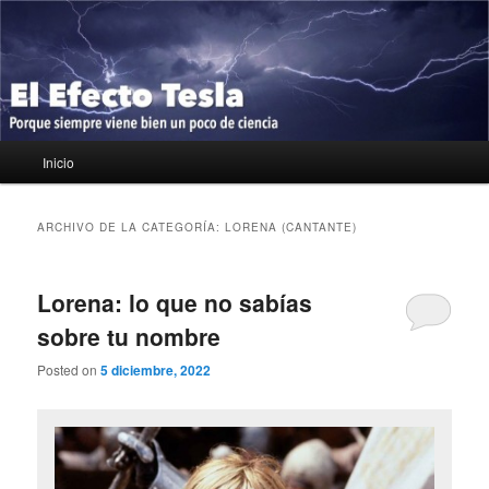
Ir
Ir
Porque siempre viene bien un poco de ciencia
al
al
contenido
contenido
principal
secundario
El Efecto Tesla
Menú
Inicio
principal
ARCHIVO DE LA CATEGORÍA:
LORENA (CANTANTE)
Lorena: lo que no sabías
sobre tu nombre
Posted on
5 diciembre, 2022