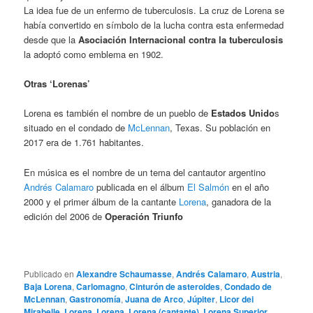
La idea fue de un enfermo de tuberculosis. La cruz de Lorena se
había convertido en símbolo de la lucha contra esta enfermedad
desde que la
Asociación Internacional contra la tuberculosis
la adoptó como emblema en 1902.
Otras ‘Lorenas’
Lorena es también el nombre de un pueblo de
Estados Unido
s
situado en el condado de
McLennan
, Texas. Su población en
2017 era de 1.761 habitantes.
En música es el nombre de un tema del cantautor argentino
Andrés Calamaro
publicada en el álbum
El Salmón
en el año
2000 y el primer álbum de la cantante
Lorena
, ganadora de la
edición del 2006 de
Operación Triunfo
Publicado en
Alexandre Schaumasse
,
Andrés Calamaro
,
Austria
,
Baja Lorena
,
Carlomagno
,
Cinturón de asteroides
,
Condado de
McLennan
,
Gastronomía
,
Juana de Arco
,
Júpiter
,
Licor dei
Mirabelle
,
Lorena
,
Lorena
,
Lorena (cantante)
,
Lorena Superior
,