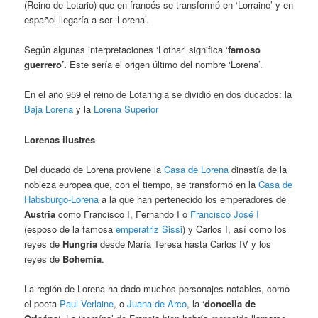
(Reino de Lotario) que en francés se transformó en ‘Lorraine’ y en
español llegaría a ser ‘Lorena’.
Según algunas interpretaciones ‘Lothar’ significa ‘
famoso
guerrero’.
Este sería el origen último del nombre ‘Lorena’.
En el año 959 el reino de Lotaringia se dividió en dos ducados: la
Baja Lorena
y la
Lorena Superior
Lorenas ilustres
Del ducado de Lorena proviene la
Casa de Lorena
dinastía de la
nobleza europea que, con el tiempo, se transformó en la
Casa de
Habsburgo-Lorena
a la que han pertenecido los emperadores de
Austria
como Francisco I, Fernando I o
Francisco José I
(esposo de la famosa
emperatriz Sissi
) y Carlos I, así como los
reyes de
Hungría
desde María Teresa hasta Carlos IV y los
reyes de
Bohemia
.
La región de Lorena ha dado muchos personajes notables, como
el poeta
Paul Verlaine
, o
Juana de Arco
, la ‘
doncella de