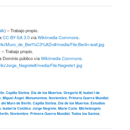
alk
) –
Trabajo propio
.
ia
CC BY-SA 3.0
vía
Wikimedia Commons
.
/wiki/Muro_de_Berl%C3%ADn#/media/File:Berlin-wall.jpg
z
–
Trabajo propio
.
ia Dominio público vía
Wikimedia Commons
.
/wiki/Jorge_Negrete#/media/File:Negrete1.jpg
lín
,
Capilla Sixtina
,
Día de los Muertos
,
Gregorio III
,
Isabel I de
e
,
Miguel Ángel
,
Monumentos
,
Noviembre
,
Primera Guerra Mundial
,
 del Muro de Berlín
,
Capilla Sixtina
,
Día de los Muertos
,
Estudios
a
,
Isabel la Católica
,
Jorge Negrete
,
Marie Curie
,
Michelangelo
erlín
,
Noviembre
,
Primera Guerra Mundial
,
Todos los Santos
,