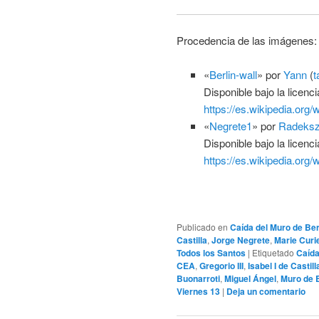
Procedencia de las imágenes:
«
Berlin-wall
» por
Yann
(
t
Disponible bajo la licenc
https://es.wikipedia.org
«
Negrete1
» por
Radeks
Disponible bajo la licenc
https://es.wikipedia.org
Publicado en
Caída del Muro de Ber
Castilla
,
Jorge Negrete
,
Marie Curi
Todos los Santos
|
Etiquetado
Caída
CEA
,
Gregorio III
,
Isabel I de Castill
Buonarroti
,
Miguel Ángel
,
Muro de B
Viernes 13
|
Deja un comentario