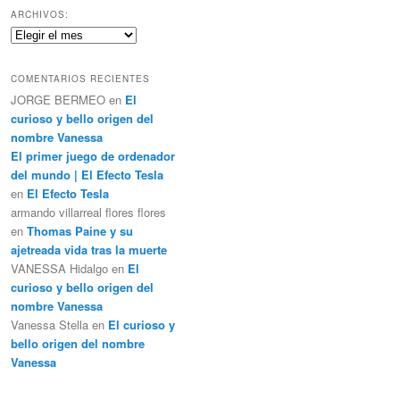
c
ARCHIVOS:
a
Archivos:
r
COMENTARIOS RECIENTES
JORGE BERMEO
en
El
curioso y bello origen del
nombre Vanessa
El primer juego de ordenador
del mundo | El Efecto Tesla
en
El Efecto Tesla
armando villarreal flores flores
en
Thomas Paine y su
ajetreada vida tras la muerte
VANESSA Hidalgo
en
El
curioso y bello origen del
nombre Vanessa
Vanessa Stella
en
El curioso y
bello origen del nombre
Vanessa