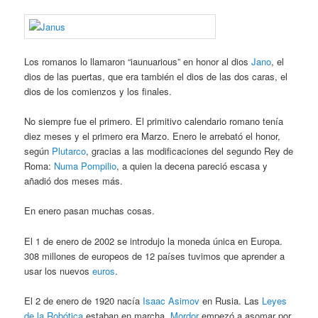
Los romanos lo llamaron “iaunuarious” en honor al dios
Jano
, el
dios de las puertas, que era también el dios de las dos caras, el
dios de los comienzos y los finales.
No siempre fue el primero. El primitivo calendario romano tenía
diez meses y el primero era Marzo. Enero le arrebató el honor,
según
Plutarco
, gracias a las modificaciones del segundo Rey de
Roma:
Numa Pompilio
, a quien la decena pareció escasa y
añadió dos meses más.
En enero pasan muchas cosas.
El 1 de enero de 2002 se introdujo la moneda única en Europa.
308 millones de europeos de 12 países tuvimos que aprender a
usar los nuevos
euros
.
El 2 de enero de 1920 nacía
Isaac Asimov
en Rusia. Las
Leyes
de la Robótica
estaban en marcha.
Mordor
empezó a asomar por