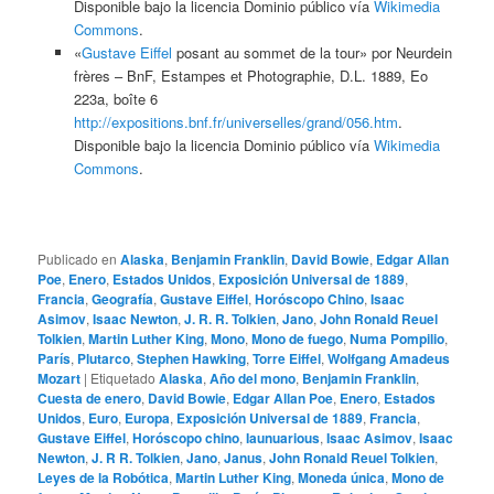
Disponible bajo la licencia Dominio público vía
Wikimedia
Commons
.
«
Gustave Eiffel
posant au sommet de la tour» por Neurdein
frères – BnF, Estampes et Photographie, D.L. 1889, Eo
223a, boîte 6
http://expositions.bnf.fr/universelles/grand/056.htm
.
Disponible bajo la licencia Dominio público vía
Wikimedia
Commons
.
Publicado en
Alaska
,
Benjamin Franklin
,
David Bowie
,
Edgar Allan
Poe
,
Enero
,
Estados Unidos
,
Exposición Universal de 1889
,
Francia
,
Geografía
,
Gustave Eiffel
,
Horóscopo Chino
,
Isaac
Asimov
,
Isaac Newton
,
J. R. R. Tolkien
,
Jano
,
John Ronald Reuel
Tolkien
,
Martin Luther King
,
Mono
,
Mono de fuego
,
Numa Pompilio
,
París
,
Plutarco
,
Stephen Hawking
,
Torre Eiffel
,
Wolfgang Amadeus
Mozart
|
Etiquetado
Alaska
,
Año del mono
,
Benjamin Franklin
,
Cuesta de enero
,
David Bowie
,
Edgar Allan Poe
,
Enero
,
Estados
Unidos
,
Euro
,
Europa
,
Exposición Universal de 1889
,
Francia
,
Gustave Eiffel
,
Horóscopo chino
,
Iaunuarious
,
Isaac Asimov
,
Isaac
Newton
,
J. R R. Tolkien
,
Jano
,
Janus
,
John Ronald Reuel Tolkien
,
Leyes de la Robótica
,
Martin Luther King
,
Moneda única
,
Mono de