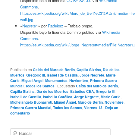
Disponible bajo la licencia
CC BY-SA 3.0
vía
Wikimedia
Commons
.
https://es.wikipedia.org/wiki/Muro_de_Berl%C3%ADn#/media/File:
wall.jpg
«
Negrete1
» por
Radeksz
–
Trabajo propio
.
Disponible bajo la licencia Dominio público vía
Wikimedia
Commons
.
https://es.wikipedia.org/wiki/Jorge_Negrete#/media/File:Negrete1.
Publicado en
Caída del Muro de Berlín
,
Capilla Sixtina
,
Día de los
Muertos
,
Gregorio III
,
Isabel I de Castilla
,
Jorge Negrete
,
Marie
Curie
,
Miguel Ángel
,
Monumentos
,
Noviembre
,
Primera Guerra
Mundial
,
Todos los Santos
|
Etiquetado
Caída del Muro de Berlín
,
Capilla Sixtina
,
Día de los Muertos
,
Estudios CEA
,
Gregorio III
,
Isabel I de Castilla
,
Isabel la Católica
,
Jorge Negrete
,
Marie Curie
,
Michelangelo Buonarroti
,
Miguel Ángel
,
Muro de Berlín
,
Noviembre
,
Primera Guerra Mundial
,
Todos los Santos
,
Viernes 13
|
Deja un
comentario
B