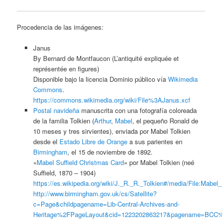
Procedencia de las imágenes:
Janus
By Bernard de Montfaucon (L’antiquité expliquée et
représentée en figures)
Disponible bajo la licencia Dominio público vía
Wikimedia
Commons
.
https://commons.wikimedia.org/wiki/File%3AJanus.xcf
Postal navideña
manuscrita con una fotografía coloreada
de la familia Tolkien (
Arthur
,
Mabel
, el pequeño Ronald de
10 meses y tres sirvientes), enviada por Mabel Tolkien
desde el
Estado Libre de Orange
a sus parientes en
Birmingham
, el 15 de noviembre de 1892.
«
Mabel Suffield Christmas Card
» por Mabel Tolkien (neé
Suffield, 1870 – 1904)
https://es.wikipedia.org/wiki/J._R._R._Tolkien#/media/File:Mabel
http://www.birmingham.gov.uk/cs/Satellite?
c=Page&childpagename=Lib-Central-Archives-and-
Heritage%2FPageLayout&cid=1223202863217&pagename=BC