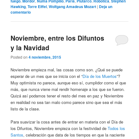
fuego
,
Mordor
,
Numa Pompilio
,
París
,
Plutarco
,
Robotica
,
Stephen
Hawking
,
Torre Eiffel
,
Wolfgang Amadeus Mozart
|
Deja un
comentario
Noviembre, entre los Difuntos
y la Navidad
Posted on
4 noviembre, 2015
Noviembre empieza mal, las cosas como son. ¿Qué se puede
esperar de un mes que se inicia con el “
Día de los Muertos
”?
Muy optimista no parece, aunque eso sí, cumplidor como el que
más, que nunca viene mal rendir homenaje a los que se fueron.
Quizá así podamos tener el resto del mes en paz y Noviembre
en realidad no sea tan malo como parece sino que sea el más
listo de la clase.
Para suavizar la cosa antes de entrar en materia con el Día de
los Difuntos, Noviembre empieza con la festividad de
Todos los
Santos
, celebración que data de los tiempos en que la naciente