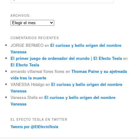
u
s
c
ARCHIVOS:
a
Archivos:
r
COMENTARIOS RECIENTES
JORGE BERMEO
en
El curioso y bello origen del nombre
Vanessa
El primer juego de ordenador del mundo | El Efecto Tesla
en
El Efecto Tesla
armando villarreal flores flores
en
Thomas Paine y su ajetreada
vida tras la muerte
VANESSA Hidalgo
en
El curioso y bello origen del nombre
Vanessa
Vanessa Stella
en
El curioso y bello origen del nombre
Vanessa
EL EFECTO TESLA EN TWITTER
Tweets por @ElEfectoTesla