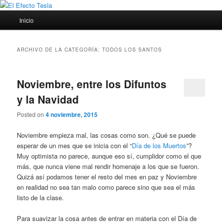
Ir
Ir
Porque siempre viene bien un poco de ciencia
al
al
Menú
Inicio
contenido
contenido
principal
principal
secundario
El Efecto Tesla
ARCHIVO DE LA CATEGORÍA:
TODOS LOS SANTOS
Noviembre, entre los Difuntos
y la Navidad
Posted on
4 noviembre, 2015
Noviembre empieza mal, las cosas como son. ¿Qué se puede
esperar de un mes que se inicia con el “
Día de los Muertos
”?
Muy optimista no parece, aunque eso sí, cumplidor como el que
más, que nunca viene mal rendir homenaje a los que se fueron.
Quizá así podamos tener el resto del mes en paz y Noviembre
en realidad no sea tan malo como parece sino que sea el más
listo de la clase.
Para suavizar la cosa antes de entrar en materia con el Día de