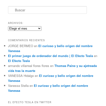
B
u
s
c
ARCHIVOS:
a
Archivos:
r
COMENTARIOS RECIENTES
JORGE BERMEO
en
El curioso y bello origen del nombre
Vanessa
El primer juego de ordenador del mundo | El Efecto Tesla
en
El Efecto Tesla
armando villarreal flores flores
en
Thomas Paine y su ajetreada
vida tras la muerte
VANESSA Hidalgo
en
El curioso y bello origen del nombre
Vanessa
Vanessa Stella
en
El curioso y bello origen del nombre
Vanessa
EL EFECTO TESLA EN TWITTER