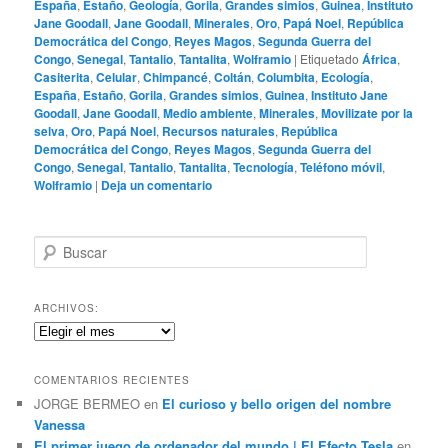
España
,
Estaño
,
Geología
,
Gorila
,
Grandes simios
,
Guinea
,
Instituto
Jane Goodall
,
Jane Goodall
,
Minerales
,
Oro
,
Papá Noel
,
República
Democrática del Congo
,
Reyes Magos
,
Segunda Guerra del
Congo
,
Senegal
,
Tantalio
,
Tantalita
,
Wolframio
|
Etiquetado
África
,
Casiterita
,
Celular
,
Chimpancé
,
Coltán
,
Columbita
,
Ecología
,
España
,
Estaño
,
Gorila
,
Grandes simios
,
Guinea
,
Instituto Jane
Goodall
,
Jane Goodall
,
Medio ambiente
,
Minerales
,
Movilizate por la
selva
,
Oro
,
Papá Noel
,
Recursos naturales
,
República
Democrática del Congo
,
Reyes Magos
,
Segunda Guerra del
Congo
,
Senegal
,
Tantalio
,
Tantalita
,
Tecnología
,
Teléfono móvil
,
Wolframio
|
Deja un comentario
B
u
s
c
ARCHIVOS:
a
Archivos:
r
COMENTARIOS RECIENTES
JORGE BERMEO
en
El curioso y bello origen del nombre
Vanessa
El primer juego de ordenador del mundo | El Efecto Tesla
en