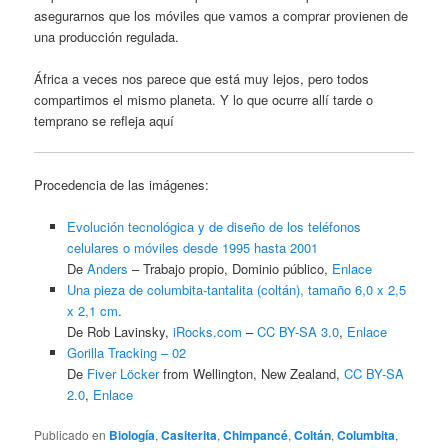
asegurarnos que los móviles que vamos a comprar provienen de
una producción regulada.
África a veces nos parece que está muy lejos, pero todos
compartimos el mismo planeta. Y lo que ocurre allí tarde o
temprano se refleja aquí
Procedencia de las imágenes:
Evolución tecnológica y de diseño de los teléfonos
celulares o móviles desde 1995 hasta 2001
De
Anders
–
Trabajo propio
, Dominio público,
Enlace
Una pieza de columbita-tantalita (coltán), tamaño 6,0 x 2,5
x 2,1 cm
.
De Rob Lavinsky,
iRocks.com
–
CC BY-SA 3.0
,
Enlace
Gorilla Tracking – 02
De
Fiver Löcker
from Wellington, New Zealand,
CC BY-SA
2.0
,
Enlace
Publicado en
Biología
,
Casiterita
,
Chimpancé
,
Coltán
,
Columbita
,