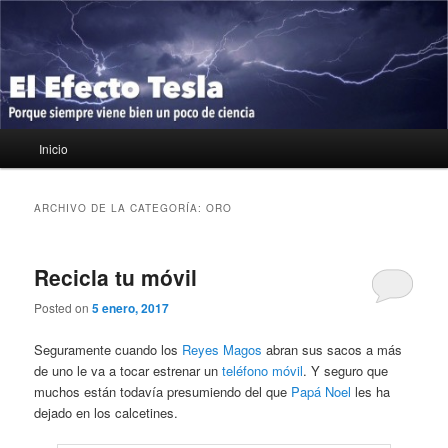
Ir
Ir
Porque siempre viene bien un poco de ciencia
al
al
contenido
contenido
principal
secundario
El Efecto Tesla
Menú
Inicio
principal
ARCHIVO DE LA CATEGORÍA:
ORO
Recicla tu móvil
Posted on
5 enero, 2017
Seguramente cuando los
Reyes Magos
abran sus sacos a más
de uno le va a tocar estrenar un
teléfono móvil
. Y seguro que
muchos están todavía presumiendo del que
Papá Noel
les ha
dejado en los calcetines.