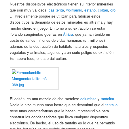
Nuestros dispositivos electrónicos tienen su interior minerales
que son muy valiosos:
casiterita
,
wolframio
,
estaño
,
coltán
,
oro
,
… Precisamente porque se utilizan para fabricar estos
dispositivos la demanda de estos minerales es altísima y hay
mucho dinero en juego. En torno a su extracción se están
librando sangrientas guerras en
África
, que ya han tenido un
coste de varios millones de vidas humanas (sí, millones)
además de la destrucción de hábitats naturales y especies
vegetales y animales, algunos ya en serio peligro de extinción.
Es, sobre todo, el caso del coltán.
El coltán, es una mezcla de dos metales:
columbita
y
tantalita
.
Nadie le hizo mucho caso hasta que se descubrió que el
tantalio
tiene unas características que le hacen imprescindible para
construir los condensadores que lleva cualquier dispositivo
electrónico. De hecho, el uso de tantalio es lo que ha permitido
que las baterías hayan podido disminuir de tamaño.