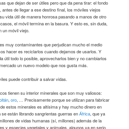
as que dejan de ser útiles pero que da pena tirar: el fondo
antes de llegar a ese destino final, los móviles viejos
ar su vida útil de manera honrosa pasando a manos de otro
s casos, el móvil termina en la basura. Y esto es, sin duda,
 un móvil viejo.
es muy contaminantes que perjudican mucho el medio
os hacer es reciclarlos cuando dejamos de usarlos. Y
a útil todo lo posible, aprovecharlos bien y no cambiarlos
l mercado un nuevo modelo que nos gusta más.
iles puede contribuir a salvar vidas.
icos tienen su interior minerales que son muy valiosos:
oltán
,
oro
, … Precisamente porque se utilizan para fabricar
 de estos minerales es altísima y hay mucho dinero en
n se están librando sangrientas guerras en
África
, que ya
millones de vidas humanas (sí, millones) además de la
les y especies vegetales y animales, algunos ya en serio