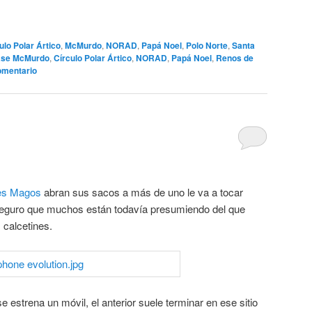
ulo Polar Ártico
,
McMurdo
,
NORAD
,
Papá Noel
,
Polo Norte
,
Santa
se McMurdo
,
Círculo Polar Ártico
,
NORAD
,
Papá Noel
,
Renos de
omentario
es Magos
abran sus sacos a más de uno le va a tocar
seguro que muchos están todavía presumiendo del que
 calcetines.
estrena un móvil, el anterior suele terminar en ese sitio