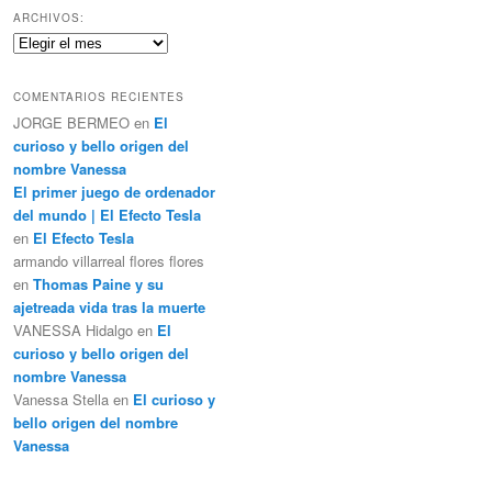
c
ARCHIVOS:
a
Archivos:
r
COMENTARIOS RECIENTES
JORGE BERMEO
en
El
curioso y bello origen del
nombre Vanessa
El primer juego de ordenador
del mundo | El Efecto Tesla
en
El Efecto Tesla
armando villarreal flores flores
en
Thomas Paine y su
ajetreada vida tras la muerte
VANESSA Hidalgo
en
El
curioso y bello origen del
nombre Vanessa
Vanessa Stella
en
El curioso y
bello origen del nombre
Vanessa