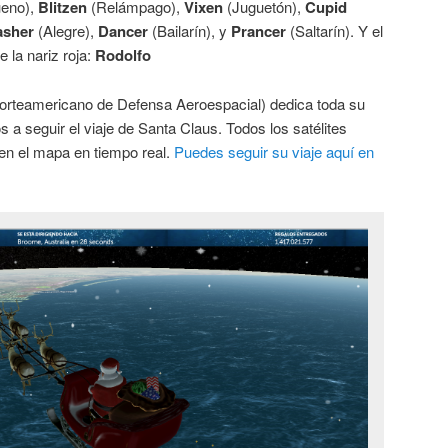
ueno),
Blitzen
(Relámpago),
Vixen
(Juguetón),
Cupid
asher
(Alegre),
Dancer
(Bailarín), y
Prancer
(Saltarín). Y el
e la nariz roja:
Rodolfo
rteamericano de Defensa Aeroespacial) dedica toda su
 a seguir el viaje de Santa Claus. Todos los satélites
 en el mapa en tiempo real.
Puedes seguir su viaje aquí en