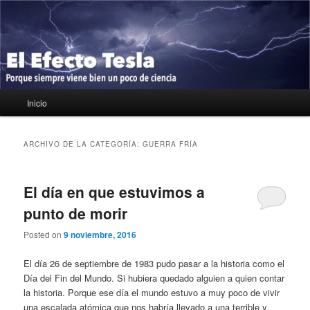
Ir
Ir
Porque siempre viene bien un poco de ciencia
al
al
contenido
contenido
principal
secundario
El Efecto Tesla
Menú
Inicio
principal
ARCHIVO DE LA CATEGORÍA:
GUERRA FRÍA
El día en que estuvimos a
punto de morir
Posted on
9 noviembre, 2016
El día 26 de septiembre de 1983 pudo pasar a la historia como el
Día del Fin del Mundo. Si hubiera quedado alguien a quien contar
la historia. Porque ese día el mundo estuvo a muy poco de vivir
una escalada atómica que nos habría llevado a una terrible y