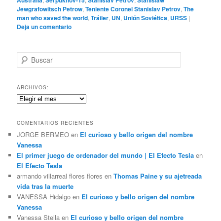
Jewgrafowitsch Petrow
,
Teniente Coronel Stanislav Petrov
,
The
man who saved the world
,
Tráiler
,
UN
,
Unión Soviética
,
URSS
|
Deja un comentario
B
u
s
c
ARCHIVOS:
a
Archivos:
r
COMENTARIOS RECIENTES
JORGE BERMEO
en
El curioso y bello origen del nombre
Vanessa
El primer juego de ordenador del mundo | El Efecto Tesla
en
El Efecto Tesla
armando villarreal flores flores
en
Thomas Paine y su ajetreada
vida tras la muerte
VANESSA Hidalgo
en
El curioso y bello origen del nombre
Vanessa
Vanessa Stella
en
El curioso y bello origen del nombre