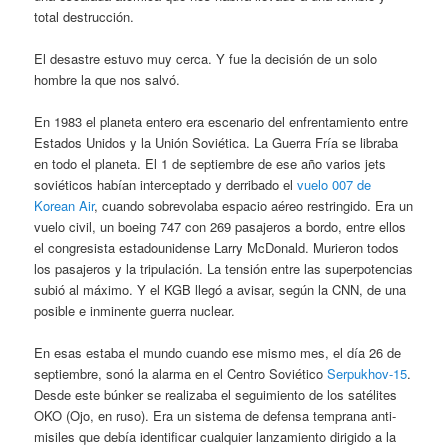
total destrucción.
El desastre estuvo muy cerca. Y fue la decisión de un solo
hombre la que nos salvó.
En 1983 el planeta entero era escenario del enfrentamiento entre
Estados Unidos y la Unión Soviética. La Guerra Fría se libraba
en todo el planeta. El 1 de septiembre de ese año varios jets
soviéticos habían interceptado y derribado el
vuelo 007 de
Korean Air
, cuando sobrevolaba espacio aéreo restringido. Era un
vuelo civil, un boeing 747 con 269 pasajeros a bordo, entre ellos
el congresista estadounidense Larry McDonald. Murieron todos
los pasajeros y la tripulación. La tensión entre las superpotencias
subió al máximo. Y el KGB llegó a avisar, según la CNN, de una
posible e inminente guerra nuclear.
En esas estaba el mundo cuando ese mismo mes, el día 26 de
septiembre, sonó la alarma en el Centro Soviético
Serpukhov-15
.
Desde este búnker se realizaba el seguimiento de los satélites
OKO (Ojo, en ruso). Era un sistema de defensa temprana anti-
misiles que debía identificar cualquier lanzamiento dirigido a la