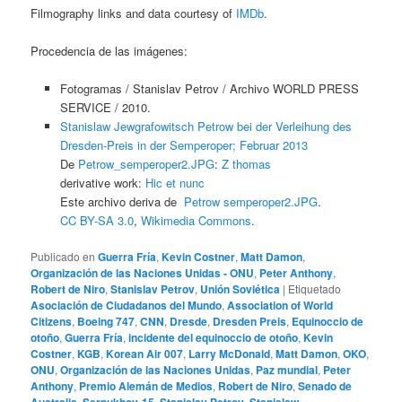
Filmography links and data courtesy of
IMDb
.
Procedencia de las imágenes:
Fotogramas / Stanislav Petrov / Archivo WORLD PRESS
SERVICE / 2010.
Stanislaw Jewgrafowitsch Petrow bei der Verleihung des
Dresden-Preis in der Semperoper; Februar 2013
De
Petrow_semperoper2.JPG
:
Z thomas
derivative work:
Hic et nunc
Este archivo deriva de
Petrow semperoper2.JPG
.
CC BY-SA 3.0
,
Wikimedia Commons
.
Publicado en
Guerra Fría
,
Kevin Costner
,
Matt Damon
,
Organización de las Naciones Unidas - ONU
,
Peter Anthony
,
Robert de Niro
,
Stanislav Petrov
,
Unión Soviética
|
Etiquetado
Asociación de Ciudadanos del Mundo
,
Association of World
Citizens
,
Boeing 747
,
CNN
,
Dresde
,
Dresden Preis
,
Equinoccio de
otoño
,
Guerra Fría
,
incidente del equinoccio de otoño
,
Kevin
Costner
,
KGB
,
Korean Air 007
,
Larry McDonald
,
Matt Damon
,
OKO
,
ONU
,
Organización de las Naciones Unidas
,
Paz mundial
,
Peter
Anthony
,
Premio Alemán de Medios
,
Robert de Niro
,
Senado de
Australia
,
Serpukhov-15
,
Stanislav Petrov
,
Stanislaw