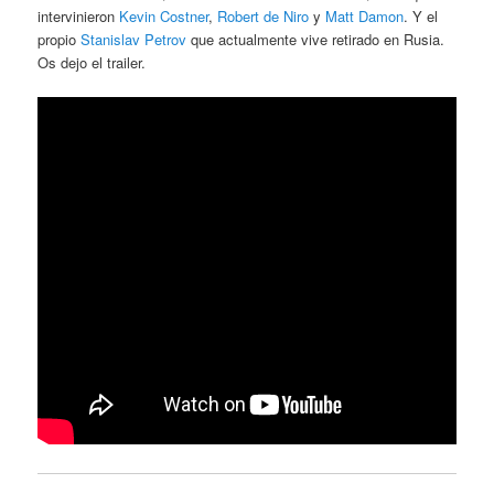
intervinieron
Kevin Costner
,
Robert de Niro
y
Matt Damon
. Y el
propio
Stanislav Petrov
que actualmente vive retirado en Rusia.
Os dejo el trailer.