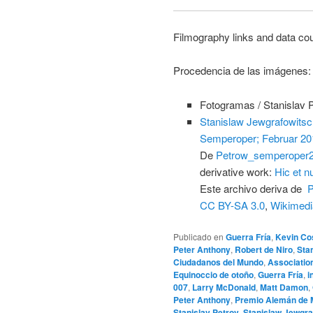
Filmography links and data co
Procedencia de las imágenes:
Fotogramas / Stanislav
Stanislaw Jewgrafowitsch
Semperoper; Februar 20
De
Petrow_semperoper
derivative work:
Hic et n
Este archivo deriva de
P
CC BY-SA 3.0
,
Wikimed
Publicado en
Guerra Fría
,
Kevin Co
Peter Anthony
,
Robert de Niro
,
Sta
Ciudadanos del Mundo
,
Association
Equinoccio de otoño
,
Guerra Fría
,
i
007
,
Larry McDonald
,
Matt Damon
,
Peter Anthony
,
Premio Alemán de 
Stanislav Petrov
,
Stanislaw Jewgra