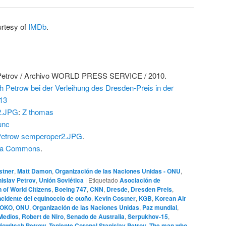
urtesy of
IMDb
.
 Petrov / Archivo WORLD PRESS SERVICE / 2010.
 Petrow bei der Verleihung des Dresden-Preis in der
13
2.JPG
:
Z thomas
unc
etrow semperoper2.JPG
.
ia Commons
.
stner
,
Matt Damon
,
Organización de las Naciones Unidas - ONU
,
nislav Petrov
,
Unión Soviética
|
Etiquetado
Asociación de
 of World Citizens
,
Boeing 747
,
CNN
,
Dresde
,
Dresden Preis
,
ncidente del equinoccio de otoño
,
Kevin Costner
,
KGB
,
Korean Air
OKO
,
ONU
,
Organización de las Naciones Unidas
,
Paz mundial
,
Medios
,
Robert de Niro
,
Senado de Australia
,
Serpukhov-15
,
fowitsch Petrow
,
Teniente Coronel Stanislav Petrov
,
The man who