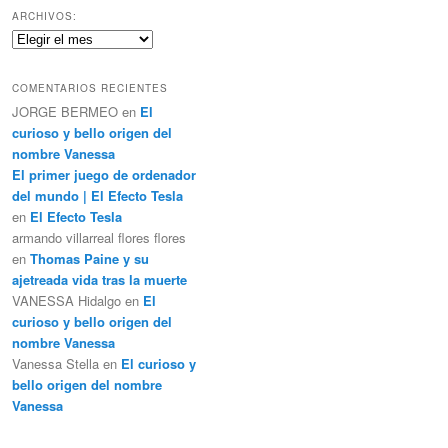
c
ARCHIVOS:
a
Archivos:
r
COMENTARIOS RECIENTES
JORGE BERMEO
en
El
curioso y bello origen del
nombre Vanessa
El primer juego de ordenador
del mundo | El Efecto Tesla
en
El Efecto Tesla
armando villarreal flores flores
en
Thomas Paine y su
ajetreada vida tras la muerte
VANESSA Hidalgo
en
El
curioso y bello origen del
nombre Vanessa
Vanessa Stella
en
El curioso y
bello origen del nombre
Vanessa