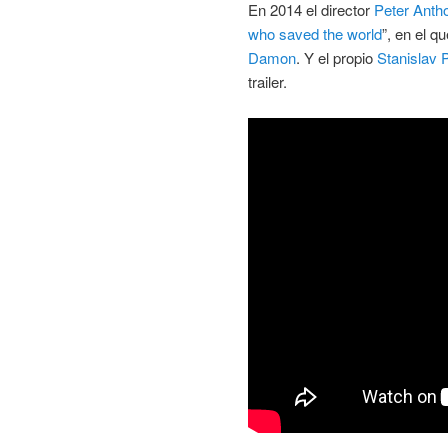
En 2014 el director
Peter Anth
who saved the world
”, en el q
Damon
. Y el propio
Stanislav 
trailer.