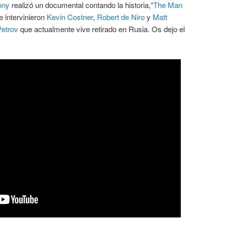
ony
realizó un documental contando la historia,“
The Man
ue intervinieron
Kevin Costner
,
Robert de Niro
y
Matt
Petrov
que actualmente vive retirado en Rusia. Os dejo el