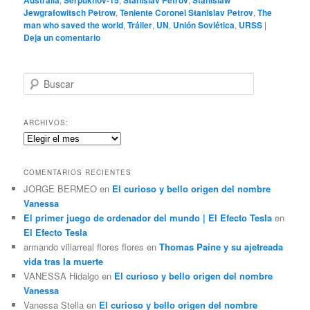
Jewgrafowitsch Petrow
,
Teniente Coronel Stanislav Petrov
,
The
man who saved the world
,
Tráiler
,
UN
,
Unión Soviética
,
URSS
|
Deja un comentario
B
u
s
c
ARCHIVOS:
a
Archivos:
r
COMENTARIOS RECIENTES
JORGE BERMEO
en
El curioso y bello origen del nombre
Vanessa
El primer juego de ordenador del mundo | El Efecto Tesla
en
El Efecto Tesla
armando villarreal flores flores
en
Thomas Paine y su ajetreada
vida tras la muerte
VANESSA Hidalgo
en
El curioso y bello origen del nombre
Vanessa
Vanessa Stella
en
El curioso y bello origen del nombre