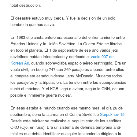
total destrucción.
El desastre estuvo muy cerca. Y fue la decisión de un solo
hombre la que nos salvó.
En 1983 el planeta entero era escenario del enfrentamiento entre
Estados Unidos y la Unión Soviética. La Guerra Fría se libraba
en todo el planeta. El 1 de septiembre de ese año varios jets
soviéticos habían interceptado y derribado el
vuelo 007 de
Korean Air
, cuando sobrevolaba espacio aéreo restringido. Era un
vuelo civil, un boeing 747 con 269 pasajeros a bordo, entre ellos
el congresista estadounidense Larry McDonald. Murieron todos
los pasajeros y la tripulación. La tensión entre las superpotencias
subió al máximo. Y el KGB llegó a avisar, según la CNN, de una
posible e inminente guerra nuclear.
En esas estaba el mundo cuando ese mismo mes, el día 26 de
septiembre, sonó la alarma en el Centro Soviético
Serpukhov-15
.
Desde este búnker se realizaba el seguimiento de los satélites
OKO (Ojo, en ruso). Era un sistema de defensa temprana anti-
misiles que debía identificar cualquier lanzamiento dirigido a la