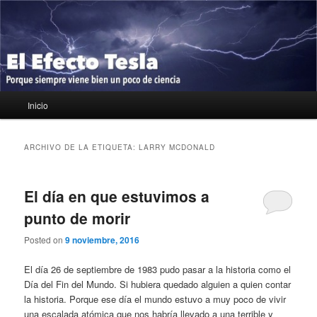
Ir
Ir
Porque siempre viene bien un poco de ciencia
al
al
contenido
contenido
principal
secundario
El Efecto Tesla
Menú
Inicio
principal
ARCHIVO DE LA ETIQUETA:
LARRY MCDONALD
El día en que estuvimos a
punto de morir
Posted on
9 noviembre, 2016
El día 26 de septiembre de 1983 pudo pasar a la historia como el
Día del Fin del Mundo. Si hubiera quedado alguien a quien contar
la historia. Porque ese día el mundo estuvo a muy poco de vivir
una escalada atómica que nos habría llevado a una terrible y