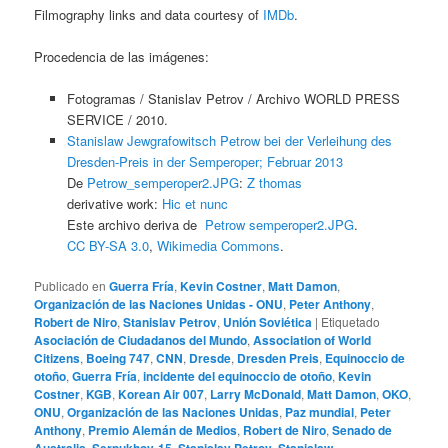
Filmography links and data courtesy of
IMDb
.
Procedencia de las imágenes:
Fotogramas / Stanislav Petrov / Archivo WORLD PRESS
SERVICE / 2010.
Stanislaw Jewgrafowitsch Petrow bei der Verleihung des
Dresden-Preis in der Semperoper; Februar 2013
De
Petrow_semperoper2.JPG
:
Z thomas
derivative work:
Hic et nunc
Este archivo deriva de
Petrow semperoper2.JPG
.
CC BY-SA 3.0
,
Wikimedia Commons
.
Publicado en
Guerra Fría
,
Kevin Costner
,
Matt Damon
,
Organización de las Naciones Unidas - ONU
,
Peter Anthony
,
Robert de Niro
,
Stanislav Petrov
,
Unión Soviética
|
Etiquetado
Asociación de Ciudadanos del Mundo
,
Association of World
Citizens
,
Boeing 747
,
CNN
,
Dresde
,
Dresden Preis
,
Equinoccio de
otoño
,
Guerra Fría
,
incidente del equinoccio de otoño
,
Kevin
Costner
,
KGB
,
Korean Air 007
,
Larry McDonald
,
Matt Damon
,
OKO
,
ONU
,
Organización de las Naciones Unidas
,
Paz mundial
,
Peter
Anthony
,
Premio Alemán de Medios
,
Robert de Niro
,
Senado de
Australia
,
Serpukhov-15
,
Stanislav Petrov
,
Stanislaw