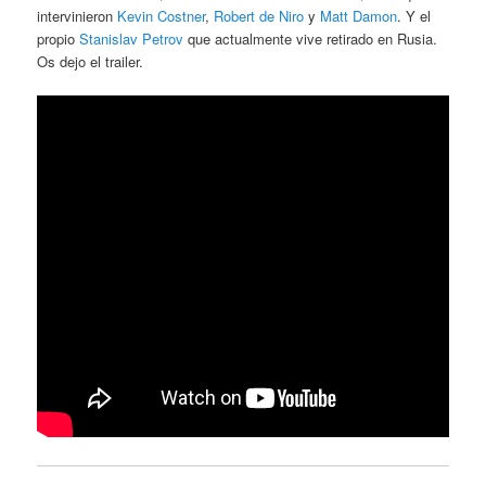
intervinieron
Kevin Costner
,
Robert de Niro
y
Matt Damon
. Y el
propio
Stanislav Petrov
que actualmente vive retirado en Rusia.
Os dejo el trailer.