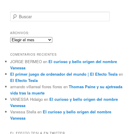
B
u
s
c
ARCHIVOS:
a
Archivos:
r
COMENTARIOS RECIENTES
JORGE BERMEO
en
El curioso y bello origen del nombre
Vanessa
El primer juego de ordenador del mundo | El Efecto Tesla
en
El Efecto Tesla
armando villarreal flores flores
en
Thomas Paine y su ajetreada
vida tras la muerte
VANESSA Hidalgo
en
El curioso y bello origen del nombre
Vanessa
Vanessa Stella
en
El curioso y bello origen del nombre
Vanessa
EL EFECTO TESLA EN TWITTER