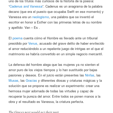
uno de los títulos más curiosos de la historia de la poesía:
“
Cadenus and Vanessa
”. Cadenus es un anagrama de la palabra
decano (que era el puesto que ocupaba Swift en ese momento) y
Vanessa era un
neologismo
, una palabra que se inventó el
escritor en honor a Esther con las primeras letras de su nombre
y apellido: Van – Es .
El
poema
cuenta cómo el Hombre es llevado ante un tribunal
presidido por
Venus
, acusado del grave delito de haber envilecido
el amor reduciéndolo a un repelente juego de intrigas en el que el
matrimonio se habría convertido en un simple negocio mercantil.
La defensa del hombre alega que las mujeres ya no sienten el
amor puro de los viejos tiempos y lo han sustituido por bajas
pasiones y deseos. En el juicio están presentes las
Ninfas
, las
Musas
, las
Gracias
y diferentes diosas y criaturas mágicas y la
solución que se propone es realizar un experimento: crear una
hermosa mujer adornada de todas las virtudes y capaz de
recuperar la pureza del amor. Entre todos se ponen manos a la
obra y el resultado es Vanessa, la criatura perfecta.
The Graces next would act their part,