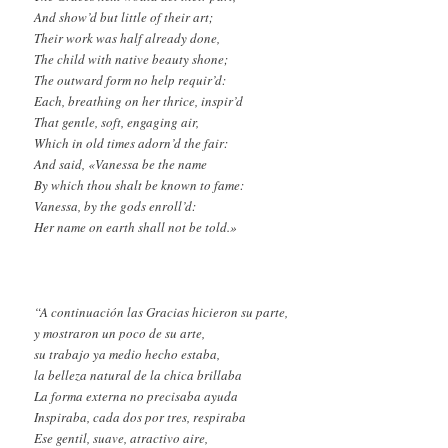
And show’d but little of their art;
Their work was half already done,
The child with native beauty shone;
The outward form no help requir’d:
Each, breathing on her thrice, inspir’d
That gentle, soft, engaging air,
Which in old times adorn’d the fair:
And said, «Vanessa be the name
By which thou shalt be known to fame:
Vanessa, by the gods enroll’d:
Her name on earth shall not be told.»
“A continuación las Gracias hicieron su parte,
y mostraron un poco de su arte,
su trabajo ya medio hecho estaba,
la belleza natural de la chica brillaba
La forma externa no precisaba ayuda
Inspiraba, cada dos por tres, respiraba
Ese gentil, suave, atractivo aire,