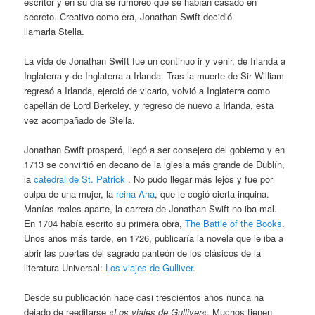
escritor y en su día se rumoreó que se habían casado en
secreto. Creativo como era, Jonathan Swift decidió
llamarla Stella.
La vida de Jonathan Swift fue un continuo ir y venir, de Irlanda a
Inglaterra y de Inglaterra a Irlanda. Tras la muerte de Sir William
regresó a Irlanda, ejerció de vicario, volvió a Inglaterra como
capellán de Lord Berkeley, y regreso de nuevo a Irlanda, esta
vez acompañado de Stella.
Jonathan Swift prosperó, llegó a ser consejero del gobierno y en
1713 se convirtió en decano de la iglesia más grande de Dublín,
la
catedral de St. Patrick
. No pudo llegar más lejos y fue por
culpa de una mujer, la
reina Ana
, que le cogió cierta inquina.
Manías reales aparte, la carrera de Jonathan Swift no iba mal.
En 1704 había escrito su primera obra,
The Battle of the Books
.
Unos años más tarde, en 1726, publicaría la novela que le iba a
abrir las puertas del sagrado panteón de los clásicos de la
literatura Universal:
Los viajes de Gulliver
.
Desde su publicación hace casi trescientos años nunca ha
dejado de reeditarse «
Los viajes de Gulliver
«. Muchos tienen