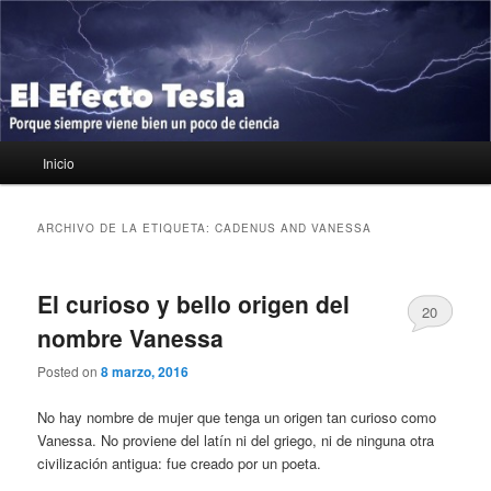
Ir
Ir
Porque siempre viene bien un poco de ciencia
al
al
contenido
contenido
principal
secundario
El Efecto Tesla
Menú
Inicio
principal
ARCHIVO DE LA ETIQUETA:
CADENUS AND VANESSA
El curioso y bello origen del
20
nombre Vanessa
Posted on
8 marzo, 2016
No hay nombre de mujer que tenga un origen tan curioso como
Vanessa. No proviene del latín ni del griego, ni de ninguna otra
civilización antigua: fue creado por un poeta.