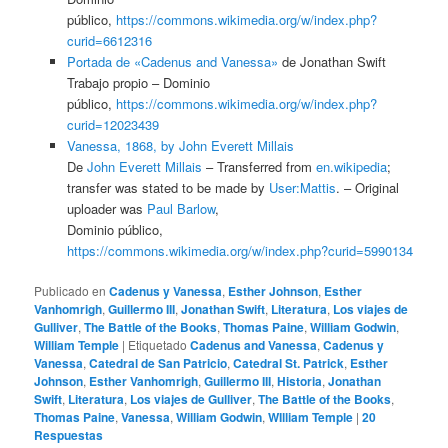
público,
https://commons.wikimedia.org/w/index.php?
curid=6612316
Portada de «Cadenus and Vanessa»
de Jonathan Swift
Trabajo propio –
Dominio
público,
https://commons.wikimedia.org/w/index.php?
curid=12023439
Vanessa, 1868, by John Everett Millais
De
John Everett Millais
– Transferred from
en.wikipedia
;
transfer was stated to be made by
User:Mattis
. – Original
uploader was
Paul Barlow
,
Dominio público,
https://commons.wikimedia.org/w/index.php?curid=5990134
Publicado en
Cadenus y Vanessa
,
Esther Johnson
,
Esther
Vanhomrigh
,
Guillermo III
,
Jonathan Swift
,
Literatura
,
Los viajes de
Gulliver
,
The Battle of the Books
,
Thomas Paine
,
William Godwin
,
William Temple
|
Etiquetado
Cadenus and Vanessa
,
Cadenus y
Vanessa
,
Catedral de San Patricio
,
Catedral St. Patrick
,
Esther
Johnson
,
Esther Vanhomrigh
,
Guillermo III
,
Historia
,
Jonathan
Swift
,
Literatura
,
Los viajes de Gulliver
,
The Battle of the Books
,
Thomas Paine
,
Vanessa
,
William Godwin
,
WIlliam Temple
|
20
Respuestas