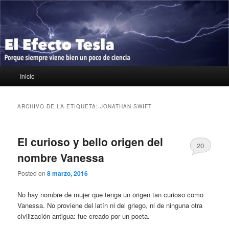
Ir
Ir
Porque siempre viene bien un poco de ciencia
al
al
contenido
contenido
principal
secundario
El Efecto Tesla
Menú
Inicio
principal
ARCHIVO DE LA ETIQUETA:
JONATHAN SWIFT
El curioso y bello origen del
20
nombre Vanessa
Posted on
8 marzo, 2016
No hay nombre de mujer que tenga un origen tan curioso como
Vanessa. No proviene del latín ni del griego, ni de ninguna otra
civilización antigua: fue creado por un poeta.