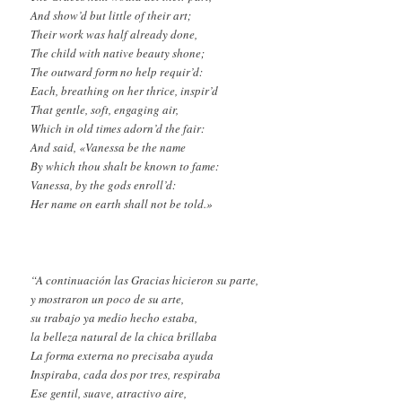
And show’d but little of their art;
Their work was half already done,
The child with native beauty shone;
The outward form no help requir’d:
Each, breathing on her thrice, inspir’d
That gentle, soft, engaging air,
Which in old times adorn’d the fair:
And said, «Vanessa be the name
By which thou shalt be known to fame:
Vanessa, by the gods enroll’d:
Her name on earth shall not be told.»
“A continuación las Gracias hicieron su parte,
y mostraron un poco de su arte,
su trabajo ya medio hecho estaba,
la belleza natural de la chica brillaba
La forma externa no precisaba ayuda
Inspiraba, cada dos por tres, respiraba
Ese gentil, suave, atractivo aire,