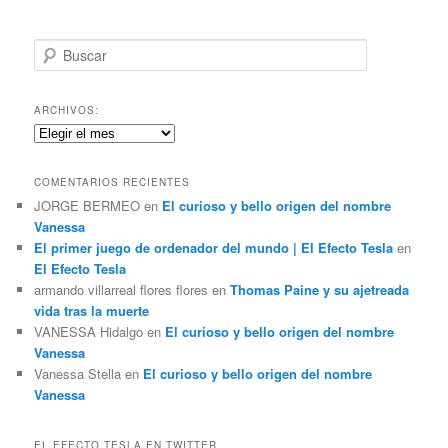
B
u
s
c
ARCHIVOS:
a
Archivos:
r
COMENTARIOS RECIENTES
JORGE BERMEO
en
El curioso y bello origen del nombre
Vanessa
El primer juego de ordenador del mundo | El Efecto Tesla
en
El Efecto Tesla
armando villarreal flores flores
en
Thomas Paine y su ajetreada
vida tras la muerte
VANESSA Hidalgo
en
El curioso y bello origen del nombre
Vanessa
Vanessa Stella
en
El curioso y bello origen del nombre
Vanessa
EL EFECTO TESLA EN TWITTER