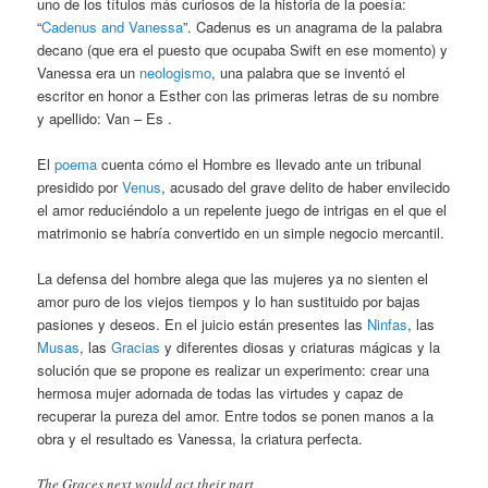
uno de los títulos más curiosos de la historia de la poesía:
“
Cadenus and Vanessa
”. Cadenus es un anagrama de la palabra
decano (que era el puesto que ocupaba Swift en ese momento) y
Vanessa era un
neologismo
, una palabra que se inventó el
escritor en honor a Esther con las primeras letras de su nombre
y apellido: Van – Es .
El
poema
cuenta cómo el Hombre es llevado ante un tribunal
presidido por
Venus
, acusado del grave delito de haber envilecido
el amor reduciéndolo a un repelente juego de intrigas en el que el
matrimonio se habría convertido en un simple negocio mercantil.
La defensa del hombre alega que las mujeres ya no sienten el
amor puro de los viejos tiempos y lo han sustituido por bajas
pasiones y deseos. En el juicio están presentes las
Ninfas
, las
Musas
, las
Gracias
y diferentes diosas y criaturas mágicas y la
solución que se propone es realizar un experimento: crear una
hermosa mujer adornada de todas las virtudes y capaz de
recuperar la pureza del amor. Entre todos se ponen manos a la
obra y el resultado es Vanessa, la criatura perfecta.
The Graces next would act their part,