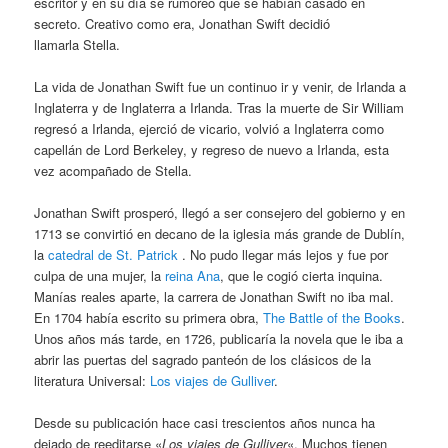
escritor y en su día se rumoreó que se habían casado en
secreto. Creativo como era, Jonathan Swift decidió
llamarla Stella.
La vida de Jonathan Swift fue un continuo ir y venir, de Irlanda a
Inglaterra y de Inglaterra a Irlanda. Tras la muerte de Sir William
regresó a Irlanda, ejerció de vicario, volvió a Inglaterra como
capellán de Lord Berkeley, y regreso de nuevo a Irlanda, esta
vez acompañado de Stella.
Jonathan Swift prosperó, llegó a ser consejero del gobierno y en
1713 se convirtió en decano de la iglesia más grande de Dublín,
la
catedral de St. Patrick
. No pudo llegar más lejos y fue por
culpa de una mujer, la
reina Ana
, que le cogió cierta inquina.
Manías reales aparte, la carrera de Jonathan Swift no iba mal.
En 1704 había escrito su primera obra,
The Battle of the Books
.
Unos años más tarde, en 1726, publicaría la novela que le iba a
abrir las puertas del sagrado panteón de los clásicos de la
literatura Universal:
Los viajes de Gulliver
.
Desde su publicación hace casi trescientos años nunca ha
dejado de reeditarse «
Los viajes de Gulliver
«. Muchos tienen