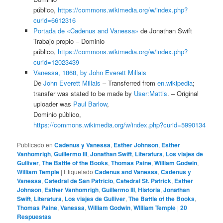
público,
https://commons.wikimedia.org/w/index.php?
curid=6612316
Portada de «Cadenus and Vanessa»
de Jonathan Swift
Trabajo propio –
Dominio
público,
https://commons.wikimedia.org/w/index.php?
curid=12023439
Vanessa, 1868, by John Everett Millais
De
John Everett Millais
– Transferred from
en.wikipedia
;
transfer was stated to be made by
User:Mattis
. – Original
uploader was
Paul Barlow
,
Dominio público,
https://commons.wikimedia.org/w/index.php?curid=5990134
Publicado en
Cadenus y Vanessa
,
Esther Johnson
,
Esther
Vanhomrigh
,
Guillermo III
,
Jonathan Swift
,
Literatura
,
Los viajes de
Gulliver
,
The Battle of the Books
,
Thomas Paine
,
William Godwin
,
William Temple
|
Etiquetado
Cadenus and Vanessa
,
Cadenus y
Vanessa
,
Catedral de San Patricio
,
Catedral St. Patrick
,
Esther
Johnson
,
Esther Vanhomrigh
,
Guillermo III
,
Historia
,
Jonathan
Swift
,
Literatura
,
Los viajes de Gulliver
,
The Battle of the Books
,
Thomas Paine
,
Vanessa
,
William Godwin
,
WIlliam Temple
|
20
Respuestas