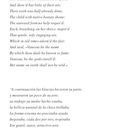
And show’d but little of their art;
Their work was half already done,
The child with native beauty shone;
The outward form no help requir’d:
Each, breathing on her thrice, inspir’d
That gentle, soft, engaging air,
Which in old times adorn’d the fair:
And said, «Vanessa be the name
By which thou shalt be known to fame:
Vanessa, by the gods enroll’d:
Her name on earth shall not be told.»
“A continuación las Gracias hicieron su parte,
y mostraron un poco de su arte,
su trabajo ya medio hecho estaba,
la belleza natural de la chica brillaba
La forma externa no precisaba ayuda
Inspiraba, cada dos por tres, respiraba
Ese gentil, suave, atractivo aire,