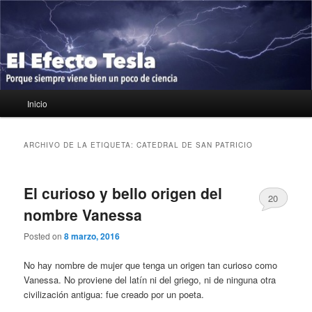
Ir
Ir
Porque siempre viene bien un poco de ciencia
al
al
contenido
contenido
principal
secundario
El Efecto Tesla
Menú
Inicio
principal
ARCHIVO DE LA ETIQUETA:
CATEDRAL DE SAN PATRICIO
El curioso y bello origen del
20
nombre Vanessa
Posted on
8 marzo, 2016
No hay nombre de mujer que tenga un origen tan curioso como
Vanessa. No proviene del latín ni del griego, ni de ninguna otra
civilización antigua: fue creado por un poeta.