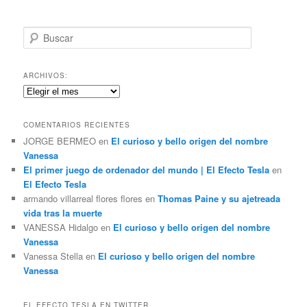
B
u
s
c
ARCHIVOS:
a
Archivos:
r
COMENTARIOS RECIENTES
JORGE BERMEO
en
El curioso y bello origen del nombre
Vanessa
El primer juego de ordenador del mundo | El Efecto Tesla
en
El Efecto Tesla
armando villarreal flores flores
en
Thomas Paine y su ajetreada
vida tras la muerte
VANESSA Hidalgo
en
El curioso y bello origen del nombre
Vanessa
Vanessa Stella
en
El curioso y bello origen del nombre
Vanessa
EL EFECTO TESLA EN TWITTER