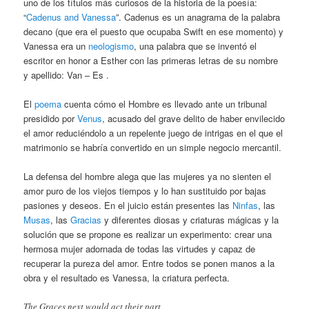
uno de los títulos más curiosos de la historia de la poesía:
“
Cadenus and Vanessa
”. Cadenus es un anagrama de la palabra
decano (que era el puesto que ocupaba Swift en ese momento) y
Vanessa era un
neologismo
, una palabra que se inventó el
escritor en honor a Esther con las primeras letras de su nombre
y apellido: Van – Es .
El
poema
cuenta cómo el Hombre es llevado ante un tribunal
presidido por
Venus
, acusado del grave delito de haber envilecido
el amor reduciéndolo a un repelente juego de intrigas en el que el
matrimonio se habría convertido en un simple negocio mercantil.
La defensa del hombre alega que las mujeres ya no sienten el
amor puro de los viejos tiempos y lo han sustituido por bajas
pasiones y deseos. En el juicio están presentes las
Ninfas
, las
Musas
, las
Gracias
y diferentes diosas y criaturas mágicas y la
solución que se propone es realizar un experimento: crear una
hermosa mujer adornada de todas las virtudes y capaz de
recuperar la pureza del amor. Entre todos se ponen manos a la
obra y el resultado es Vanessa, la criatura perfecta.
The Graces next would act their part,