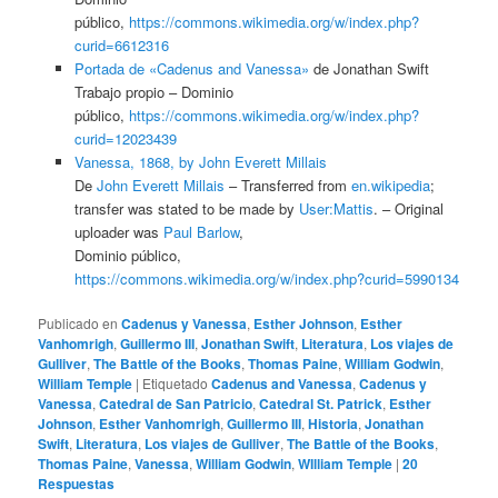
público,
https://commons.wikimedia.org/w/index.php?
curid=6612316
Portada de «Cadenus and Vanessa»
de Jonathan Swift
Trabajo propio –
Dominio
público,
https://commons.wikimedia.org/w/index.php?
curid=12023439
Vanessa, 1868, by John Everett Millais
De
John Everett Millais
– Transferred from
en.wikipedia
;
transfer was stated to be made by
User:Mattis
. – Original
uploader was
Paul Barlow
,
Dominio público,
https://commons.wikimedia.org/w/index.php?curid=5990134
Publicado en
Cadenus y Vanessa
,
Esther Johnson
,
Esther
Vanhomrigh
,
Guillermo III
,
Jonathan Swift
,
Literatura
,
Los viajes de
Gulliver
,
The Battle of the Books
,
Thomas Paine
,
William Godwin
,
William Temple
|
Etiquetado
Cadenus and Vanessa
,
Cadenus y
Vanessa
,
Catedral de San Patricio
,
Catedral St. Patrick
,
Esther
Johnson
,
Esther Vanhomrigh
,
Guillermo III
,
Historia
,
Jonathan
Swift
,
Literatura
,
Los viajes de Gulliver
,
The Battle of the Books
,
Thomas Paine
,
Vanessa
,
William Godwin
,
WIlliam Temple
|
20
Respuestas