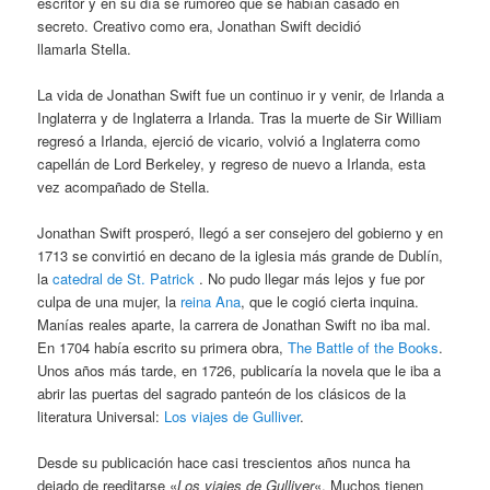
escritor y en su día se rumoreó que se habían casado en
secreto. Creativo como era, Jonathan Swift decidió
llamarla Stella.
La vida de Jonathan Swift fue un continuo ir y venir, de Irlanda a
Inglaterra y de Inglaterra a Irlanda. Tras la muerte de Sir William
regresó a Irlanda, ejerció de vicario, volvió a Inglaterra como
capellán de Lord Berkeley, y regreso de nuevo a Irlanda, esta
vez acompañado de Stella.
Jonathan Swift prosperó, llegó a ser consejero del gobierno y en
1713 se convirtió en decano de la iglesia más grande de Dublín,
la
catedral de St. Patrick
. No pudo llegar más lejos y fue por
culpa de una mujer, la
reina Ana
, que le cogió cierta inquina.
Manías reales aparte, la carrera de Jonathan Swift no iba mal.
En 1704 había escrito su primera obra,
The Battle of the Books
.
Unos años más tarde, en 1726, publicaría la novela que le iba a
abrir las puertas del sagrado panteón de los clásicos de la
literatura Universal:
Los viajes de Gulliver
.
Desde su publicación hace casi trescientos años nunca ha
dejado de reeditarse «
Los viajes de Gulliver
«. Muchos tienen