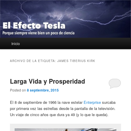
Ir
Ir
Porque siempre viene bien un poco de ciencia
al
al
contenido
contenido
principal
secundario
El Efecto Tesla
Menú
Inicio
principal
ARCHIVO DE LA ETIQUETA:
JAMES TIBERIUS KIRK
Larga Vida y Prosperidad
Posted on
8 septiembre, 2015
El 8 de septiembre de 1966 la nave estelar
Enterprise
surcaba
por primera vez las estrellas desde la pantalla de la televisión.
Un viaje de cinco años que dura ya 49 (y lo que le queda).