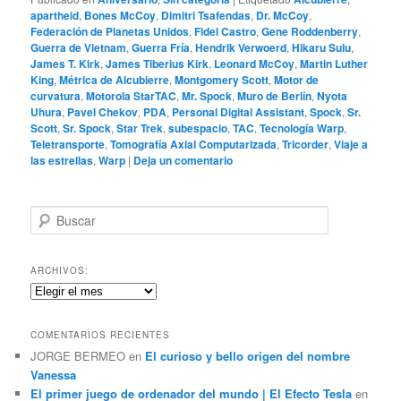
apartheid
,
Bones McCoy
,
Dimitri Tsafendas
,
Dr. McCoy
,
Federación de Planetas Unidos
,
Fidel Castro
,
Gene Roddenberry
,
Guerra de Vietnam
,
Guerra Fría
,
Hendrik Verwoerd
,
Hikaru Sulu
,
James T. Kirk
,
James Tiberius Kirk
,
Leonard McCoy
,
Martin Luther
King
,
Métrica de Alcubierre
,
Montgomery Scott
,
Motor de
curvatura
,
Motorola StarTAC
,
Mr. Spock
,
Muro de Berlín
,
Nyota
Uhura
,
Pavel Chekov
,
PDA
,
Personal Digital Assistant
,
Spock
,
Sr.
Scott
,
Sr. Spock
,
Star Trek
,
subespacio
,
TAC
,
Tecnología Warp
,
Teletransporte
,
Tomografía Axial Computarizada
,
Tricorder
,
Viaje a
las estrellas
,
Warp
|
Deja un comentario
B
u
s
c
ARCHIVOS:
a
Archivos:
r
COMENTARIOS RECIENTES
JORGE BERMEO
en
El curioso y bello origen del nombre
Vanessa
El primer juego de ordenador del mundo | El Efecto Tesla
en