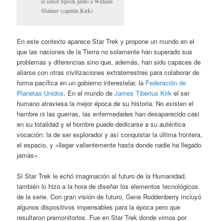
el señor Spock junto a William
Shatner (capitán Kirk)
En este contexto aparece Star Trek y propone un mundo en el
que las naciones de la Tierra no solamente han superado sus
problemas y diferencias sino que, además, han sido capaces de
aliarse con otras civilizaciones extraterrestres para colaborar de
forma pacífica en un gobierno interestelar, la
Federación de
Planetas Unidos
. En el mundo de
James Tiberius Kirk
el ser
humano atraviesa la mejor época de su historia. No existen el
hambre ni las guerras, las enfermedades han desaparecido casi
en su totalidad y el hombre puede dedicarse a su auténtica
vocación: la de ser explorador y así conquistar la última frontera,
el espacio, y «llegar valientemente hasta donde nadie ha llegado
jamás».
Si Star Trek le echó imaginación al futuro de la Humanidad,
también lo hizo a la hora de diseñar los elementos tecnológicos
de la serie. Con gran visión de futuro, Gene Roddenberry incluyó
algunos dispositivos impensables para la época pero que
resultaron premonitorios. Fue en Star Trek donde vimos por