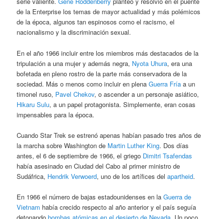
serie valiente.
Gene Roddenberry
planteó y resolvió en el puente
de la Enterprise los temas de mayor actualidad y más polémicos
de la época, algunos tan espinosos como el racismo, el
nacionalismo y la discriminación sexual.
En el año 1966 incluir entre los miembros más destacados de la
tripulación a una mujer y además negra,
Nyota Uhura
, era una
bofetada en pleno rostro de la parte más conservadora de la
sociedad. Más o menos como incluir en plena
Guerra Fría
a un
timonel ruso,
Pavel Chekov
, o ascender a un personaje asiático,
Hikaru Sulu
, a un papel protagonista. Simplemente, eran cosas
impensables para la época.
Cuando Star Trek se estrenó apenas habían pasado tres años de
la marcha sobre Washington de
Martin Luther King
. Dos días
antes, el 6 de septiembre de 1966, el griego
Dimitri Tsafendas
había asesinado en Ciudad del Cabo al primer ministro de
Sudáfrica,
Hendrik Verwoerd
, uno de los artífices del
apartheid
.
En 1966 el número de bajas estadounidenses en la
Guerra de
Vietnam
había crecido respecto al año anterior y el país seguía
detonando
bombas atómicas en el desierto de Nevada
. Un poco