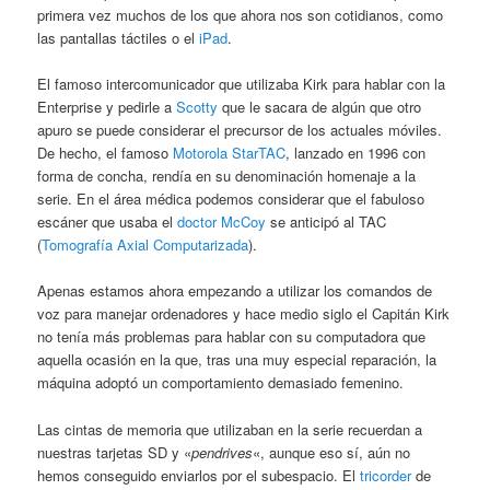
primera vez muchos de los que ahora nos son cotidianos, como
las pantallas táctiles o el
iPad
.
El famoso intercomunicador que utilizaba Kirk para hablar con la
Enterprise y pedirle a
Scotty
que le sacara de algún que otro
apuro se puede considerar el precursor de los actuales móviles.
De hecho, el famoso
Motorola StarTAC
, lanzado en 1996 con
forma de concha, rendía en su denominación homenaje a la
serie. En el área médica podemos considerar que el fabuloso
escáner que usaba el
doctor McCoy
se anticipó al TAC
(
Tomografía Axial Computarizada
).
Apenas estamos ahora empezando a utilizar los comandos de
voz para manejar ordenadores y hace medio siglo el Capitán Kirk
no tenía más problemas para hablar con su computadora que
aquella ocasión en la que, tras una muy especial reparación, la
máquina adoptó un comportamiento demasiado femenino.
Las cintas de memoria que utilizaban en la serie recuerdan a
nuestras tarjetas SD y «
pendrives
«, aunque eso sí, aún no
hemos conseguido enviarlos por el subespacio. El
tricorder
de