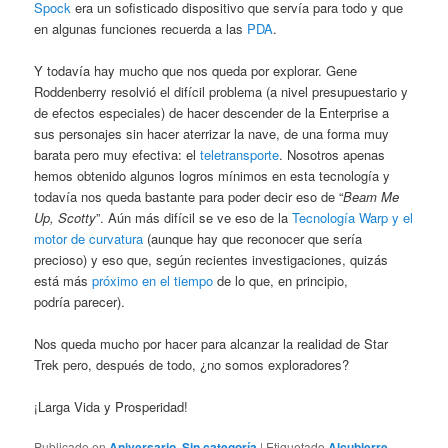
Spock
era un sofisticado dispositivo que servía para todo y que
en algunas funciones recuerda a las
PDA
.
Y todavía hay mucho que nos queda por explorar. Gene
Roddenberry resolvió el difícil problema (a nivel presupuestario y
de efectos especiales) de hacer descender de la Enterprise a
sus personajes sin hacer aterrizar la nave, de una forma muy
barata pero muy efectiva: el
teletransporte
. Nosotros apenas
hemos obtenido algunos logros mínimos en esta tecnología y
todavía nos queda bastante para poder decir eso de “
Beam Me
Up, Scotty
”. Aún más difícil se ve eso de la
Tecnología Warp y el
motor de curvatura
(aunque hay que reconocer que sería
precioso) y eso que, según recientes investigaciones, quizás
está más
próximo en el tiempo
de lo que, en principio,
podría parecer).
Nos queda mucho por hacer para alcanzar la realidad de Star
Trek pero, después de todo, ¿no somos exploradores?
¡Larga Vida y Prosperidad!
Publicado en
Aniversario
,
Sin categoría
|
Etiquetado
Alcubierre
,