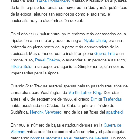
serie valiente.
Gene Roddenberry
planteó y resolvió en el puente
de la Enterprise los temas de mayor actualidad y más polémicos
de la época, algunos tan espinosos como el racismo, el
nacionalismo y la discriminación sexual.
En el año 1966 incluir entre los miembros más destacados de la
tripulación a una mujer y además negra,
Nyota Uhura
, era una
bofetada en pleno rostro de la parte más conservadora de la
sociedad. Más o menos como incluir en plena
Guerra Fría
a un
timonel ruso,
Pavel Chekov
, o ascender a un personaje asiático,
Hikaru Sulu
, a un papel protagonista. Simplemente, eran cosas
impensables para la época.
Cuando Star Trek se estrenó apenas habían pasado tres años de
la marcha sobre Washington de
Martin Luther King
. Dos días
antes, el 6 de septiembre de 1966, el griego
Dimitri Tsafendas
había asesinado en Ciudad del Cabo al primer ministro de
Sudáfrica,
Hendrik Verwoerd
, uno de los artífices del
apartheid
.
En 1966 el número de bajas estadounidenses en la
Guerra de
Vietnam
había crecido respecto al año anterior y el país seguía
detonando
bombas atómicas en el desierto de Nevada
. Un poco