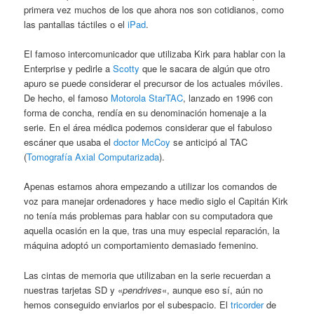
primera vez muchos de los que ahora nos son cotidianos, como
las pantallas táctiles o el
iPad
.
El famoso intercomunicador que utilizaba Kirk para hablar con la
Enterprise y pedirle a
Scotty
que le sacara de algún que otro
apuro se puede considerar el precursor de los actuales móviles.
De hecho, el famoso
Motorola StarTAC
, lanzado en 1996 con
forma de concha, rendía en su denominación homenaje a la
serie. En el área médica podemos considerar que el fabuloso
escáner que usaba el
doctor McCoy
se anticipó al TAC
(
Tomografía Axial Computarizada
).
Apenas estamos ahora empezando a utilizar los comandos de
voz para manejar ordenadores y hace medio siglo el Capitán Kirk
no tenía más problemas para hablar con su computadora que
aquella ocasión en la que, tras una muy especial reparación, la
máquina adoptó un comportamiento demasiado femenino.
Las cintas de memoria que utilizaban en la serie recuerdan a
nuestras tarjetas SD y «
pendrives
«, aunque eso sí, aún no
hemos conseguido enviarlos por el subespacio. El
tricorder
de