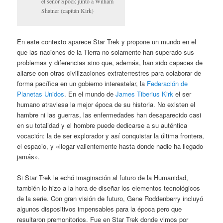
el señor Spock junto a William
Shatner (capitán Kirk)
En este contexto aparece Star Trek y propone un mundo en el
que las naciones de la Tierra no solamente han superado sus
problemas y diferencias sino que, además, han sido capaces de
aliarse con otras civilizaciones extraterrestres para colaborar de
forma pacífica en un gobierno interestelar, la
Federación de
Planetas Unidos
. En el mundo de
James Tiberius Kirk
el ser
humano atraviesa la mejor época de su historia. No existen el
hambre ni las guerras, las enfermedades han desaparecido casi
en su totalidad y el hombre puede dedicarse a su auténtica
vocación: la de ser explorador y así conquistar la última frontera,
el espacio, y «llegar valientemente hasta donde nadie ha llegado
jamás».
Si Star Trek le echó imaginación al futuro de la Humanidad,
también lo hizo a la hora de diseñar los elementos tecnológicos
de la serie. Con gran visión de futuro, Gene Roddenberry incluyó
algunos dispositivos impensables para la época pero que
resultaron premonitorios. Fue en Star Trek donde vimos por