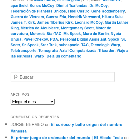
apartheid
,
Bones McCoy
,
Dimitri Tsafendas
,
Dr. McCoy
,
Federación de Planetas Unidos
,
Fidel Castro
,
Gene Roddenberry
,
Guerra de Vietnam
,
Guerra Fría
,
Hendrik Verwoerd
,
Hikaru Sulu
,
James T. Kirk
,
James Tiberius Kirk
,
Leonard McCoy
,
Martin Luther
King
,
Métrica de Alcubierre
,
Montgomery Scott
,
Motor de
curvatura
,
Motorola StarTAC
,
Mr. Spock
,
Muro de Berlín
,
Nyota
Uhura
,
Pavel Chekov
,
PDA
,
Personal Digital Assistant
,
Spock
,
Sr.
Scott
,
Sr. Spock
,
Star Trek
,
subespacio
,
TAC
,
Tecnología Warp
,
Teletransporte
,
Tomografía Axial Computarizada
,
Tricorder
,
Viaje a
las estrellas
,
Warp
|
Deja un comentario
B
u
s
c
ARCHIVOS:
a
Archivos:
r
COMENTARIOS RECIENTES
JORGE BERMEO
en
El curioso y bello origen del nombre
Vanessa
El primer juego de ordenador del mundo | El Efecto Tesla
en