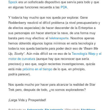
Spock
era un sofisticado dispositivo que servía para todo y que
en algunas funciones recuerda a las
PDA
.
Y todavía hay mucho que nos queda por explorar. Gene
Roddenberry resolvió el difícil problema (a nivel presupuestario y
de efectos especiales) de hacer descender de la Enterprise a
sus personajes sin hacer aterrizar la nave, de una forma muy
barata pero muy efectiva: el
teletransporte
. Nosotros apenas
hemos obtenido algunos logros mínimos en esta tecnología y
todavía nos queda bastante para poder decir eso de “
Beam Me
Up, Scotty
”. Aún más difícil se ve eso de la
Tecnología Warp y el
motor de curvatura
(aunque hay que reconocer que sería
precioso) y eso que, según recientes investigaciones, quizás
está más
próximo en el tiempo
de lo que, en principio,
podría parecer).
Nos queda mucho por hacer para alcanzar la realidad de Star
Trek pero, después de todo, ¿no somos exploradores?
¡Larga Vida y Prosperidad!
Publicado en
Aniversario
,
Sin categoría
|
Etiquetado
Alcubierre
,