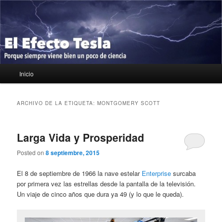
Ir
Ir
Porque siempre viene bien un poco de ciencia
al
al
contenido
contenido
principal
secundario
El Efecto Tesla
Menú
Inicio
principal
ARCHIVO DE LA ETIQUETA:
MONTGOMERY SCOTT
Larga Vida y Prosperidad
Posted on
8 septiembre, 2015
El 8 de septiembre de 1966 la nave estelar
Enterprise
surcaba
por primera vez las estrellas desde la pantalla de la televisión.
Un viaje de cinco años que dura ya 49 (y lo que le queda).