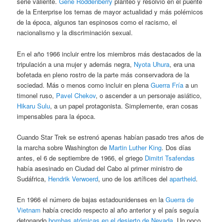
serie valiente.
Gene Roddenberry
planteó y resolvió en el puente
de la Enterprise los temas de mayor actualidad y más polémicos
de la época, algunos tan espinosos como el racismo, el
nacionalismo y la discriminación sexual.
En el año 1966 incluir entre los miembros más destacados de la
tripulación a una mujer y además negra,
Nyota Uhura
, era una
bofetada en pleno rostro de la parte más conservadora de la
sociedad. Más o menos como incluir en plena
Guerra Fría
a un
timonel ruso,
Pavel Chekov
, o ascender a un personaje asiático,
Hikaru Sulu
, a un papel protagonista. Simplemente, eran cosas
impensables para la época.
Cuando Star Trek se estrenó apenas habían pasado tres años de
la marcha sobre Washington de
Martin Luther King
. Dos días
antes, el 6 de septiembre de 1966, el griego
Dimitri Tsafendas
había asesinado en Ciudad del Cabo al primer ministro de
Sudáfrica,
Hendrik Verwoerd
, uno de los artífices del
apartheid
.
En 1966 el número de bajas estadounidenses en la
Guerra de
Vietnam
había crecido respecto al año anterior y el país seguía
detonando
bombas atómicas en el desierto de Nevada
. Un poco