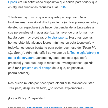
Spock
era un sofisticado dispositivo que servía para todo y que
en algunas funciones recuerda a las
PDA
.
Y todavía hay mucho que nos queda por explorar. Gene
Roddenberry resolvió el difícil problema (a nivel presupuestario y
de efectos especiales) de hacer descender de la Enterprise a
sus personajes sin hacer aterrizar la nave, de una forma muy
barata pero muy efectiva: el
teletransporte
. Nosotros apenas
hemos obtenido algunos logros mínimos en esta tecnología y
todavía nos queda bastante para poder decir eso de “
Beam Me
Up, Scotty
”. Aún más difícil se ve eso de la
Tecnología Warp y el
motor de curvatura
(aunque hay que reconocer que sería
precioso) y eso que, según recientes investigaciones, quizás
está más
próximo en el tiempo
de lo que, en principio,
podría parecer).
Nos queda mucho por hacer para alcanzar la realidad de Star
Trek pero, después de todo, ¿no somos exploradores?
¡Larga Vida y Prosperidad!
Publicado en
Aniversario
,
Sin categoría
|
Etiquetado
Alcubierre
,