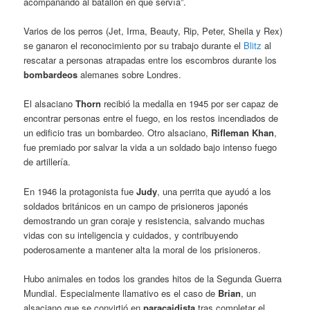
acompañando al batallón en que servía”.
Varios de los perros (Jet, Irma, Beauty, Rip, Peter, Sheila y Rex)
se ganaron el reconocimiento por su trabajo durante el
Blitz
al
rescatar a personas atrapadas entre los escombros durante los
bombardeos
alemanes sobre Londres.
El alsaciano
Thorn
recibió la medalla en 1945 por ser capaz de
encontrar personas entre el fuego, en los restos incendiados de
un edificio tras un bombardeo. Otro alsaciano,
Rifleman Khan
,
fue premiado por salvar la vida a un soldado bajo intenso fuego
de artillería.
En 1946 la protagonista fue
Judy
, una perrita que ayudó a los
soldados británicos en un campo de prisioneros japonés
demostrando un gran coraje y resistencia, salvando muchas
vidas con su inteligencia y cuidados, y contribuyendo
poderosamente a mantener alta la moral de los prisioneros.
Hubo animales en todos los grandes hitos de la Segunda Guerra
Mundial. Especialmente llamativo es el caso de
Brian
, un
alsaciano que se convirtió en
paracaidista
tras completar el