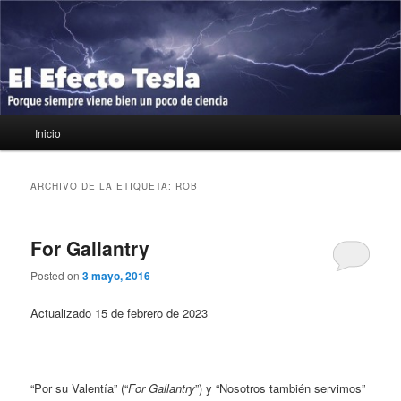
Ir
Ir
Porque siempre viene bien un poco de ciencia
al
al
contenido
contenido
principal
secundario
El Efecto Tesla
Menú
Inicio
principal
ARCHIVO DE LA ETIQUETA:
ROB
For Gallantry
Posted on
3 mayo, 2016
Actualizado 15 de febrero de 2023
“Por su Valentía” (“
For Gallantry
”) y “Nosotros también servimos”