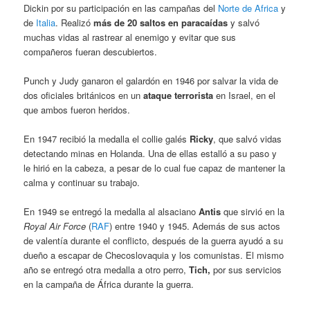
Dickin por su participación en las campañas del
Norte de Africa
y
de
Italia
. Realizó
más de 20 saltos en paracaídas
y salvó
muchas vidas al rastrear al enemigo y evitar que sus
compañeros fueran descubiertos.
Punch y Judy ganaron el galardón en 1946 por salvar la vida de
dos oficiales británicos en un
ataque terrorista
en Israel, en el
que ambos fueron heridos.
En 1947 recibió la medalla el collie galés
Ricky
, que salvó vidas
detectando minas en Holanda. Una de ellas estalló a su paso y
le hirió en la cabeza, a pesar de lo cual fue capaz de mantener la
calma y continuar su trabajo.
En 1949 se entregó la medalla al alsaciano
Antis
que sirvió en la
Royal Air Force
(
RAF
) entre 1940 y 1945. Además de sus actos
de valentía durante el conflicto, después de la guerra ayudó a su
dueño a escapar de Checoslovaquia y los comunistas. El mismo
año se entregó otra medalla a otro perro,
Tich,
por sus servicios
en la campaña de África durante la guerra.