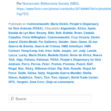
Por
Numismatic Bibliomania Society (NBS)
.
https://www.flickr.com/photos/coinbooks/25749689794/in/photolist
FepTES
.
Publicado en
Commonwealth
,
Maria Dickin
,
People's Dispensary
for Sick Animals (PDSA)
|
Etiquetado
Afganistán
,
África
,
Apolo
,
Batalla de Lye Mun
,
Beauty
,
Blitz
,
Bob
,
Bobbie
,
Brian
,
Caballo
,
Caballos
,
Chris Willingham
,
Commonwealth
,
Cruz Victoria
,
Dickin
Award
,
Dickin Medal
,
For Gallantry
,
Gander
,
Gato
,
Gatos
,
GI Joe
,
Guerra de Bosnia
,
Guerra de Crimea
,
HMS Amethyst
,
HMS
Consort
,
Hong Kong
,
Irak
,
Irma
,
Italia
,
Jasper
,
Jet
,
Judy
,
Lassie
,
Lucca
,
Lucky
,
Maria Dickin
,
Medalla Dickin
,
Norte de África
,
Nueva
York
,
Olga
,
Paloma
,
Palomas
,
PDSA
,
People's Dispensary for Sick
Animals
,
Perro
,
Perros
,
Peter
,
Premio
,
Premios
,
Punch
,
RAF
,
Regal
,
Rex
,
Ricky
,
Rifleman Khan
,
Rip
,
Rob
,
Roselle
,
Royal Air
Force
,
Sadie
,
Sahsa
,
Salty
,
Segunda Guerra Mundial
,
Sheila
,
Simon
,
Sudáfrica
,
Thorn
,
Tich
,
Treo
,
Upstart
,
World Trade Center
,
WTC
,
Yangtsé
,
Zona Cero
|
Deja un comentario
B
u
s