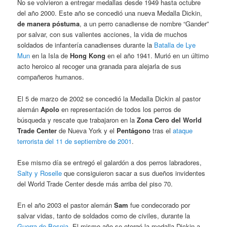
No se volvieron a entregar medallas desde 1949 hasta octubre
del año 2000. Este año se concedió una nueva Medalla Dickin,
de manera póstuma
, a un perro canadiense de nombre “Gander”
por salvar, con sus valientes acciones, la vida de muchos
soldados de infantería canadienses durante la
Batalla de Lye
Mun
en la Isla de
Hong Kong
en el año 1941. Murió en un último
acto heroico al recoger una granada para alejarla de sus
compañeros humanos.
El 5 de marzo de 2002 se concedió la Medalla Dickin al pastor
alemán
Apolo
en representación de todos los perros de
búsqueda y rescate que trabajaron en la
Zona Cero del World
Trade Center
de Nueva York y el
Pentágono
tras el
ataque
terrorista del 11 de septiembre de 2001
.
Ese mismo día se entregó el galardón a dos perros labradores,
Salty y Roselle
que consiguieron sacar a sus dueños invidentes
del World Trade Center desde más arriba del piso 70.
En el año 2003 el pastor alemán
Sam
fue condecorado por
salvar vidas, tanto de soldados como de civiles, durante la
Guerra de Bosnia
. El mismo año se otorgó la medalla Dickin a