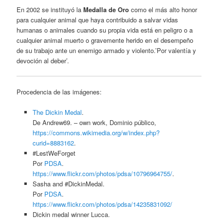
En 2002 se instituyó la
Medalla de Oro
como el más alto honor
para cualquier animal que haya contribuido a salvar vidas
humanas o animales cuando su propia vida está en peligro o a
cualquier animal muerto o gravemente herido en el desempeño
de su trabajo ante un enemigo armado y violento.’Por valentía y
devoción al deber’.
Procedencia de las imágenes:
The Dickin Medal
.
De Andrew69. – own work, Dominio público,
https://commons.wikimedia.org/w/index.php?
curid=8883162
.
#LestWeForget
Por
PDSA
.
https://www.flickr.com/photos/pdsa/10796964755/
.
Sasha and #DickinMedal.
Por
PDSA
.
https://www.flickr.com/photos/pdsa/14235831092/
Dickin medal winner Lucca.