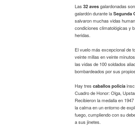
Las
32 aves
galardonadas son
galardón durante la
Segunda G
salvaron muchas vidas humana
condiciones climatológicas y b
heridas.
El vuelo más excepcional de to
veinte millas en veinte minuto
las vidas de 100 soldados alia
bombardeados por sus propios
Hay tres
caballos policía
inscr
Cuadro de Honor: Olga, Upstar
Recibieron la medalla en 1947
la calma en un entorno de exp
fuego, cumpliendo con su deb
a sus jinetes.