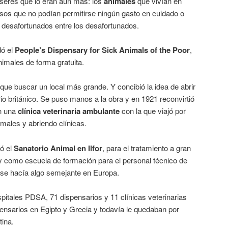
seres que lo eran aún más: los
animales
que vivían en
sos que no podían permitirse ningún gasto en cuidado o
 desafortunados entre los desafortunados.
dó el
People’s Dispensary for Sick Animals of the Poor
,
nimales de forma gratuita.
o que buscar un local más grande. Y concibió la idea de abrir
orio británico. Se puso manos a la obra y en 1921 reconvirtió
en una
clínica veterinaria ambulante
con la que viajó por
males y abriendo clínicas.
ró el
Sanatorio Animal en Ilfor
, para el tratamiento a gran
 como escuela de formación para el personal técnico de
se hacía algo semejante en Europa.
pitales PDSA, 71 dispensarios y 11 clínicas veterinarias
ensarios en Egipto y Grecia y todavía le quedaban por
tina.