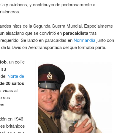
cia y cuidados, y contribuyendo poderosamente a
risioneros.
randes hitos de la Segunda Guerra Mundial. Especialmente
 un alsaciano que se convirtió en
paracaidista
tras
 requerido. Se lanzó en paracaídas en
Normandía
junto con
s de la División Aerotransportada del que formaba parte.
Rob
, un collie
 su
 del
Norte de
de 20 saltos
 vidas al
ue sus
os.
rdón en 1946
les británicos
ael, en el que