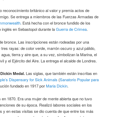
o reconocimiento británico al valor y premia actos de
enemigo. Se entrega a miembros de las Fuerzas Armadas de
mmonwealth
. Está hecha con el bronce fundido de los
o inglés en Sebastopol durante la
Guerra de Crimea
.
de bronce. Las inscripciones están rodeadas por una
ne tres rayas: de color verde, marrón oscuro y azul pálido,
gua, tierra y aire que, a su vez, simbolizan la Marina, el
ivil y el Ejército del Aire. La entrega el alcalde de Londres.
Dickin Medal.
Las siglas, que también están inscritas en
ple’s Dispensary for Sick Animals
(
Sanatorio Popular para
titución fundado en 1917 por
Maria Dickin
.
 en 1870. Era una mujer de mente abierta que no tuvo
nciones de su época. Realizó labores sociales en los
 y en estas visitas se dio cuenta de que entre los más