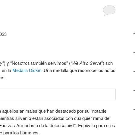
2023
ry
”) y “Nosotros también servimos” (“
We Also Serve
”) son
s en la
Medalla Dickin
. Una medalla que reconoce los actos
es.
a aquellos animales que han destacado por su “notable
mientras sirven o están asociados con cualquier rama de
 Fuerzas Armadas o de la defensa civil”. Equivale para ellos
 para los humanos.