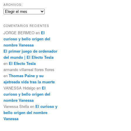
c
ARCHIVOS:
a
Archivos:
r
COMENTARIOS RECIENTES
JORGE BERMEO
en
El
curioso y bello origen del
nombre Vanessa
El primer juego de ordenador
del mundo | El Efecto Tesla
en
El Efecto Tesla
armando villarreal flores flores
en
Thomas Paine y su
ajetreada vida tras la muerte
VANESSA Hidalgo
en
El
curioso y bello origen del
nombre Vanessa
Vanessa Stella
en
El curioso y
bello origen del nombre
Vanessa