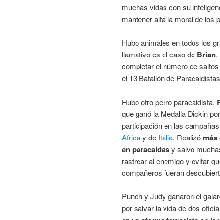
muchas vidas con su inteligen
mantener alta la moral de los p
Hubo animales en todos los g
llamativo es el caso de
Brian
,
completar el número de saltos
el 13 Batallón de Paracaidista
Hubo otro perro paracaidista,
que ganó la Medalla Dickin por
participación en las campañas
Africa
y de
Italia
. Realizó
más 
en paracaídas
y salvó muchas
rastrear al enemigo y evitar q
compañeros fueran descubiert
Punch y Judy ganaron el gala
por salvar la vida de dos oficia
en un
ataque terrorista
en Isr