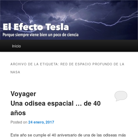
Ir
Ir
Porque siempre viene bien un poco de ciencia
al
al
contenido
contenido
principal
secundario
El Efecto Tesla
Menú
Inicio
principal
ARCHIVO DE LA ETIQUETA:
RED DE ESPACIO PROFUNDO DE LA
NASA
Voyager
Una odisea espacial … de 40
años
Posted on
24 enero, 2017
Este año se cumple el 40 aniversario de una de las odiseas más