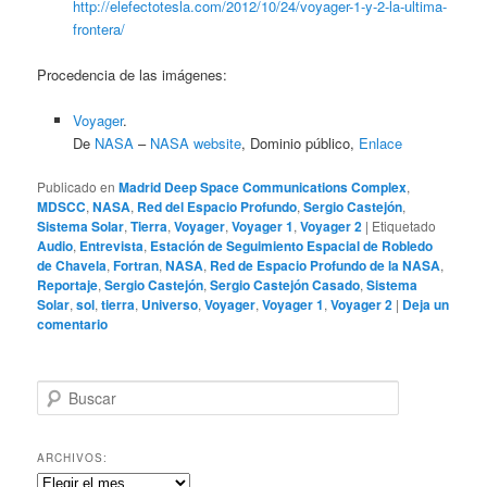
http://elefectotesla.com/2012/10/24/voyager-1-y-2-la-ultima-
frontera/
Procedencia de las imágenes:
Voyager
.
De
NASA
–
NASA website
, Dominio público,
Enlace
Publicado en
Madrid Deep Space Communications Complex
,
MDSCC
,
NASA
,
Red del Espacio Profundo
,
Sergio Castejón
,
Sistema Solar
,
Tierra
,
Voyager
,
Voyager 1
,
Voyager 2
|
Etiquetado
Audio
,
Entrevista
,
Estación de Seguimiento Espacial de Robledo
de Chavela
,
Fortran
,
NASA
,
Red de Espacio Profundo de la NASA
,
Reportaje
,
Sergio Castejón
,
Sergio Castejón Casado
,
Sistema
Solar
,
sol
,
tierra
,
Universo
,
Voyager
,
Voyager 1
,
Voyager 2
|
Deja un
comentario
B
u
s
c
ARCHIVOS:
a
Archivos: