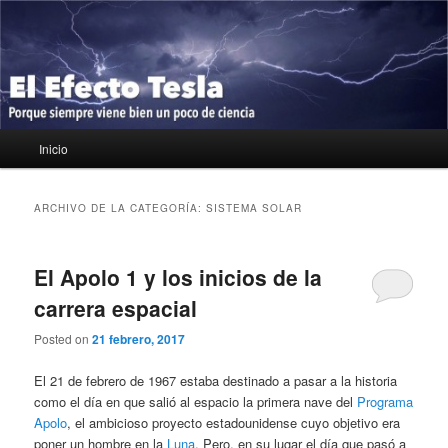
Ir
Ir
Porque siempre viene bien un poco de ciencia
al
al
contenido
contenido
principal
secundario
El Efecto Tesla
Menú
Inicio
principal
ARCHIVO DE LA CATEGORÍA:
SISTEMA SOLAR
El Apolo 1 y los inicios de la
carrera espacial
Posted on
21 febrero, 2017
El 21 de febrero de 1967 estaba destinado a pasar a la historia
como el día en que salió al espacio la primera nave del
Programa
Apolo
, el ambicioso proyecto estadounidense cuyo objetivo era
poner un hombre en la
Luna
. Pero, en su lugar el día que pasó a