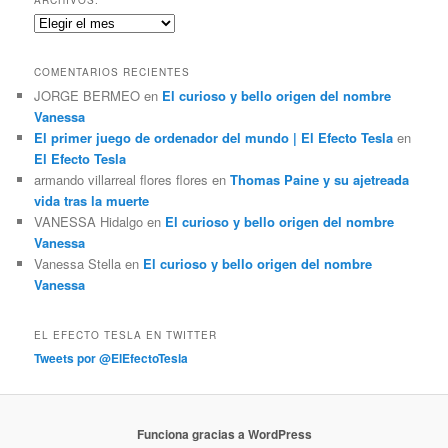
a
Archivos:
r
COMENTARIOS RECIENTES
JORGE BERMEO
en
El curioso y bello origen del nombre
Vanessa
El primer juego de ordenador del mundo | El Efecto Tesla
en
El Efecto Tesla
armando villarreal flores flores
en
Thomas Paine y su ajetreada
vida tras la muerte
VANESSA Hidalgo
en
El curioso y bello origen del nombre
Vanessa
Vanessa Stella
en
El curioso y bello origen del nombre
Vanessa
EL EFECTO TESLA EN TWITTER
Tweets por @ElEfectoTesla
Funciona gracias a WordPress