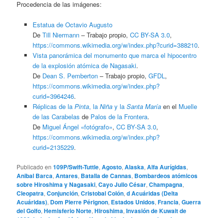
Procedencia de las imágenes:
Estatua de Octavio Augusto
De
Till Niermann
–
Trabajo propio
,
CC BY-SA 3.0
,
https://commons.wikimedia.org/w/index.php?curid=388210
.
Vista panorámica del monumento que marca el hipocentro
de la explosión atómica de Nagasaki
.
De
Dean S. Pemberton
–
Trabajo propio
,
GFDL
,
https://commons.wikimedia.org/w/index.php?
curid=3964246
.
Réplicas de la
Pinta
, la
Niña
y la
Santa María
en el
Muelle
de las Carabelas
de
Palos de la Frontera
.
De
Miguel Ángel «fotógrafo»
,
CC BY-SA 3.0
,
https://commons.wikimedia.org/w/index.php?
curid=2135229
.
Publicado en
109P/Swift-Tuttle
,
Agosto
,
Alaska
,
Alfa Aurígidas
,
Anibal Barca
,
Antares
,
Batalla de Cannas
,
Bombardeos atómicos
sobre Hiroshima y Nagasaki
,
Cayo Julio César
,
Champagna
,
Cleopatra
,
Conjunción
,
Cristobal Colón
,
d Acuáridas (Delta
Acuáridas)
,
Dom Pierre Pérignon
,
Estados Unidos
,
Francia
,
Guerra
del Golfo
,
Hemisferio Norte
,
Hiroshima
,
Invasión de Kuwait de