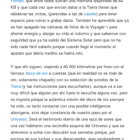
Fortran
, que entre todos suman una memoria disponible de 64
KB y que cada vez que envían datos a la Tierra tienen que
rebobinar las cintas, (parecidas a las de
casete
) para tener
espacio para volver a grabar datos. También he aprendido que ya
se han apagado las cámaras de fotos de la Voyager 1 para
ahorrar energía y alargar su vida al máximo y que sabemos con
seguridad que ya ha salido del Sistema Solar pero que no ha
sido nada fácil saberlo porque cuando llegó el momento el
aparato que debía medirlo se había roto.
Y que ahí siguen, viajando a 60 000 kilómetros por hora con el
famoso
disco de oro
a cuestas (que en realidad no es todo de
oro, solamente chapado) con su selección de sonidos de la
Tierra
(y las instrucciones para escucharlos), aunque va a ser
muy difícil que alguien por ahí fuera lo escuche alguna vez, pero
no importa porque la auténtica misión del disco de oro siempre
ha sido, no tanto contactar con una posible inteligencia
alienígena, sino dejar constancia de nuestro paso por el
Universo
. Será el testimonio eterno de una raza de seres que
una vez habitaron una recóndita esquina del Universo y que se
atrevieron a soñar con descubrir sus secretos porque, por
encima de sus luchas y sus desacuerdos, eran exploradores y