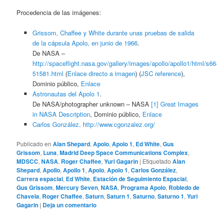
Procedencia de las imágenes:
Grissom, Chaffee y White durante unas pruebas de salida
de la cápsula Apolo, en junio de 1966
.
De NASA –
http://spaceflight.nasa.gov/gallery/images/apollo/apollo1/html/s66
51581.html
(
Enlace directo a imagen
) (
JSC reference
),
Dominio público,
Enlace
Astronautas del Apolo 1
.
De NASA/photographer unknown – NASA
[1]
Great Images
in NASA
Description
, Dominio público,
Enlace
Carlos González
.
http://www.cgonzalez.org/
Publicado en
Alan Shepard
,
Apolo
,
Apolo 1
,
Ed White
,
Gus
Grissom
,
Luna
,
Madrid Deep Space Communications Complex
,
MDSCC
,
NASA
,
Roger Chaffee
,
Yuri Gagarin
|
Etiquetado
Alan
Shepard
,
Apollo
,
Apollo 1
,
Apolo
,
Apolo 1
,
Carlos González
,
Carrera espacial
,
Ed White
,
Estación de Seguimiento Espacial
,
Gus Grissom
,
Mercury Seven
,
NASA
,
Programa Apolo
,
Robledo de
Chavela
,
Roger Chaffee
,
Saturn
,
Saturn 1
,
Saturno
,
Saturno 1
,
Yuri
Gagarin
|
Deja un comentario