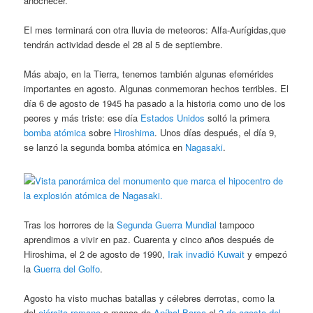
anochecer.
El mes terminará con otra lluvia de meteoros: Alfa-Aurígidas,que
tendrán actividad desde el 28 al 5 de septiembre.
Más abajo, en la Tierra, tenemos también algunas efemérides
importantes en agosto. Algunas conmemoran hechos terribles. El
día 6 de agosto de 1945 ha pasado a la historia como uno de los
peores y más triste: ese día
Estados Unidos
soltó la primera
bomba atómica
sobre
Hiroshima
. Unos días después, el día 9,
se lanzó la segunda bomba atómica en
Nagasaki
.
Tras los horrores de la
Segunda Guerra Mundial
tampoco
aprendimos a vivir en paz. Cuarenta y cinco años después de
Hiroshima, el 2 de agosto de 1990,
Irak
invadió
Kuwait
y empezó
la
Guerra del Golfo
.
Agosto ha visto muchas batallas y célebres derrotas, como la
del
ejército romano
a manos de
Aníbal Barca
el
2 de agosto del