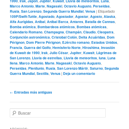
1990
,
Irak
,
Japón
,
Júpiter
,
Kuwait
,
Lluvia de meteoritos
,
Luna
,
Marco Antonio
,
Marte
,
Nagasaki
,
Octavio Augusto
,
Perseidas
,
Rusia
,
San Lorenzo
,
Segunda Guerra Mundial
,
Venus
|
Etiquetado
109P/Swift-Tuttle
,
Agostado
,
Agostador
,
Agostar
,
Agosto
,
Alaska
,
Alfa Aurigidas
,
Anibal
,
Anibal Barca
,
Antares
,
Batalla de Cannas
,
Bomba atómica
,
Bombardeos atómicos
,
Bombas atómicas
,
Calendario Romano
,
Champagna
,
Champán
,
Claudio
,
Cleopatra
,
Conjunción astronómica
,
Cristobal Colón
,
Delta Acuáridas
,
Dom
Pérignon
,
Dom Pierre Pérignon
,
EJército romano
,
Estados Unidos
,
Francia
,
Guerra del Golfo
,
Hemisferio Norte
,
Hiroshima
,
Invasión
de Kuwait de 1990
,
Irak
,
Julio César
,
Jupiter
,
Kuwait
,
Lágrimas de
San Lorenzo
,
Lluvia de estrellas
,
Lluvia de meteoritos
,
luna
,
Luna
llena
,
Marco Antonio
,
Marte
,
Nagasaki
,
Octavio Augusto
,
Perseidas
,
Plenilunio
,
Rusia
,
San Lorenzo Mártir
,
Saturno
,
Segunda
Guerra Mundial
,
Sextilis
,
Venus
|
Deja un comentario
Navegación
←
Entradas más antiguas
de
entradas
B
u
s
c
ARCHIVOS: