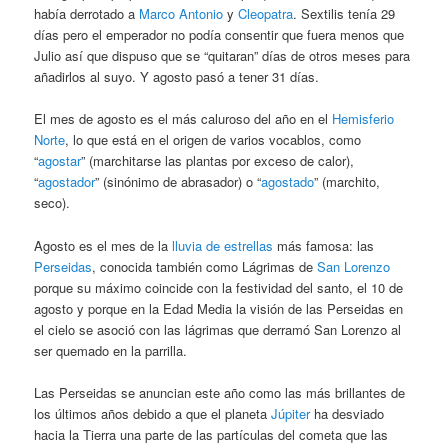
había derrotado a
Marco Antonio
y
Cleopatra
. Sextilis tenía 29
días pero el emperador no podía consentir que fuera menos que
Julio así que dispuso que se “quitaran” días de otros meses para
añadirlos al suyo. Y agosto pasó a tener 31 días.
El mes de agosto es el más caluroso del año en el
Hemisferio
Norte
, lo que está en el origen de varios vocablos, como
“
agostar
” (marchitarse las plantas por exceso de calor),
“
agostador
” (sinónimo de abrasador) o “
agostado
” (marchito,
seco).
Agosto es el mes de la
lluvia de estrellas
más famosa: las
Perseidas
, conocida también como Lágrimas de
San Lorenzo
porque su máximo coincide con la festividad del santo, el 10 de
agosto y porque en la Edad Media la visión de las Perseidas en
el cielo se asoció con las lágrimas que derramó San Lorenzo al
ser quemado en la parrilla.
Las Perseidas se anuncian este año como las más brillantes de
los últimos años debido a que el planeta
Júpiter
ha desviado
hacia la Tierra una parte de las partículas del cometa que las