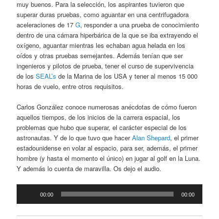
muy buenos. Para la selección, los aspirantes tuvieron que
superar duras pruebas, como aguantar en una centrifugadora
aceleraciones de 17
G
, responder a una prueba de conocimiento
dentro de una cámara hiperbárica de la que se iba extrayendo el
oxígeno, aguantar mientras les echaban agua helada en los
oídos y otras pruebas semejantes. Además tenían que ser
ingenieros y pilotos de prueba, tener el curso de supervivencia
de los
SEAL’s
de la Marina de los USA y tener al menos 15 000
horas de vuelo, entre otros requisitos.
Carlos González conoce numerosas anécdotas de cómo fueron
aquellos tiempos, de los inicios de la carrera espacial, los
problemas que hubo que superar, el carácter especial de los
astronautas. Y de lo que tuvo que hacer
Alan Shepard
, el primer
estadounidense en volar al espacio, para ser, además, el primer
hombre (y hasta el momento el único) en jugar al golf en la Luna.
Y además lo cuenta de maravilla. Os dejo el audio.
Reproductor
00:00
00:00
de
audio