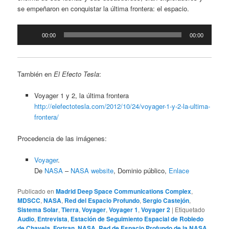
se empeñaron en conquistar la última frontera: el espacio.
Reproductor
00:00
00:00
de
audio
También en
El Efecto Tesla
:
Voyager 1 y 2, la última frontera
http://elefectotesla.com/2012/10/24/voyager-1-y-2-la-ultima-
frontera/
Procedencia de las imágenes:
Voyager
.
De
NASA
–
NASA website
, Dominio público,
Enlace
Publicado en
Madrid Deep Space Communications Complex
,
MDSCC
,
NASA
,
Red del Espacio Profundo
,
Sergio Castejón
,
Sistema Solar
,
Tierra
,
Voyager
,
Voyager 1
,
Voyager 2
|
Etiquetado
Audio
,
Entrevista
,
Estación de Seguimiento Espacial de Robledo
de Chavela
,
Fortran
,
NASA
,
Red de Espacio Profundo de la NASA
,