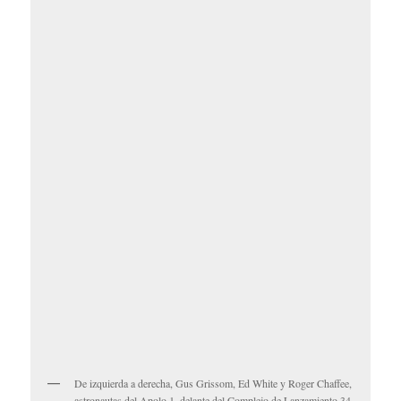
De izquierda a derecha, Gus Grissom, Ed White y Roger Chaffee,
astronautas del Apolo 1, delante del Complejo de Lanzamiento 34