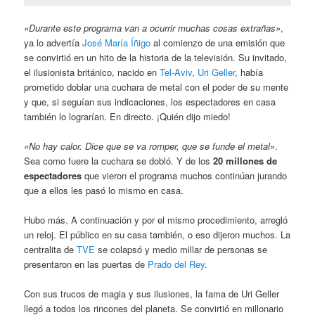
«Durante este programa van a ocurrir muchas cosas extrañas»
,
ya lo advertía
José María Íñigo
al comienzo de una emisión que
se convirtió en un hito de la historia de la televisión. Su invitado,
el ilusionista británico, nacido en
Tel-Aviv
,
Uri Geller
, había
prometido doblar una cuchara de metal con el poder de su mente
y que, si seguían sus indicaciones, los espectadores en casa
también lo lograrían. En directo. ¡Quién dijo miedo!
«No hay calor. Dice que se va romper, que se funde el metal»
.
Sea como fuere la cuchara se dobló. Y de los
20 millones de
espectadores
que vieron el programa muchos continúan jurando
que a ellos les pasó lo mismo en casa.
Hubo más. A continuación y por el mismo procedimiento, arregló
un reloj. El público en su casa también, o eso dijeron muchos. La
centralita de
TVE
se colapsó y medio millar de personas se
presentaron en las puertas de
Prado del Rey
.
Con sus trucos de magia y sus ilusiones, la fama de Uri Geller
llegó a todos los rincones del planeta. Se convirtió en millonario