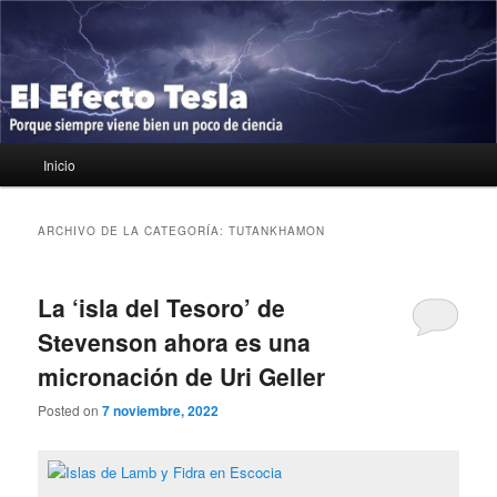
Ir
Ir
Porque siempre viene bien un poco de ciencia
al
al
contenido
contenido
principal
secundario
El Efecto Tesla
Menú
Inicio
principal
ARCHIVO DE LA CATEGORÍA:
TUTANKHAMON
La ‘isla del Tesoro’ de
Stevenson ahora es una
micronación de Uri Geller
Posted on
7 noviembre, 2022