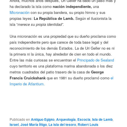
Ahora, muchos años después, Uri Geller ha dado un paso más y
ha declarado la isla como
nación independiente,
una
Micronación
con su propia bandera, su propio himno y sus
propias leyes:
La República de Lamb.
Según el ilusionista la
isla “
merece su propia identidad”.
Una micronación es una propiedad que su dueño proclama como
país independiente pero que carece de toda base legal y del
reconocimiento de los demás Estados. La de Uri Geller no es ni
la primera ni la única, hay alrededor de cien en todo el mundo.
Entre las más curiosas se encuentran el
Principado de Sealand
cuyo territorio es una plataforma marina abandonada o los diez
metros cuadrados del patio trasero de la casa de
George
Francis Cruickshank
que en 1981 su dueño proclamó como
el
Imperio de Atlantium.
Publicado en
Antiguo Egipto
,
Arqueología
,
Escocia
,
Isla de Lamb
,
Israel
,
José María Íñigo
,
La isla del tesoro
,
Robert Louis