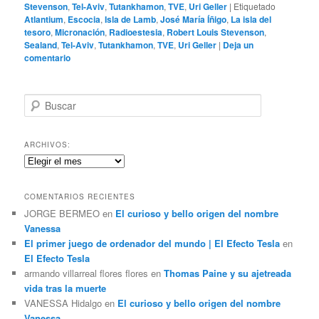
Stevenson
,
Tel-Aviv
,
Tutankhamon
,
TVE
,
Uri Geller
|
Etiquetado
Atlantium
,
Escocia
,
Isla de Lamb
,
José María Íñigo
,
La isla del
tesoro
,
Micronación
,
Radioestesia
,
Robert Louis Stevenson
,
Sealand
,
Tel-Aviv
,
Tutankhamon
,
TVE
,
Uri Geller
|
Deja un
comentario
B
u
s
c
ARCHIVOS:
a
Archivos:
r
COMENTARIOS RECIENTES
JORGE BERMEO
en
El curioso y bello origen del nombre
Vanessa
El primer juego de ordenador del mundo | El Efecto Tesla
en
El Efecto Tesla
armando villarreal flores flores
en
Thomas Paine y su ajetreada
vida tras la muerte
VANESSA Hidalgo
en
El curioso y bello origen del nombre
Vanessa