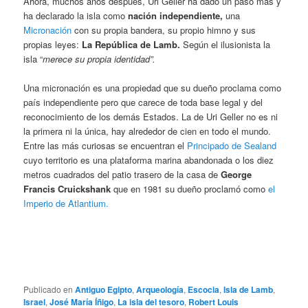
Ahora, muchos años después, Uri Geller ha dado un paso más y
ha declarado la isla como
nación independiente,
una
Micronación
con su propia bandera, su propio himno y sus
propias leyes:
La República de Lamb.
Según el ilusionista la
isla “
merece su propia identidad”.
Una micronación es una propiedad que su dueño proclama como
país independiente pero que carece de toda base legal y del
reconocimiento de los demás Estados. La de Uri Geller no es ni
la primera ni la única, hay alrededor de cien en todo el mundo.
Entre las más curiosas se encuentran el
Principado de Sealand
cuyo territorio es una plataforma marina abandonada o los diez
metros cuadrados del patio trasero de la casa de
George
Francis Cruickshank
que en 1981 su dueño proclamó como
el
Imperio de Atlantium.
Publicado en
Antiguo Egipto
,
Arqueología
,
Escocia
,
Isla de Lamb
,
Israel
,
José María Íñigo
,
La isla del tesoro
,
Robert Louis