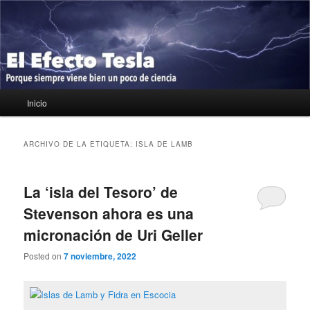
Ir
Ir
Porque siempre viene bien un poco de ciencia
al
al
contenido
contenido
principal
secundario
El Efecto Tesla
Menú
Inicio
principal
ARCHIVO DE LA ETIQUETA:
ISLA DE LAMB
La ‘isla del Tesoro’ de
Stevenson ahora es una
micronación de Uri Geller
Posted on
7 noviembre, 2022