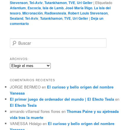
Stevenson
,
Tel-Aviv
,
Tutankhamon
,
TVE
,
Uri Geller
|
Etiquetado
Atlantium
,
Escocia
,
Isla de Lamb
,
José María Íñigo
,
La isla del
tesoro
,
Micronación
,
Radioestesia
,
Robert Louis Stevenson
,
Sealand
,
Tel-Aviv
,
Tutankhamon
,
TVE
,
Uri Geller
|
Deja un
comentario
B
u
s
c
ARCHIVOS:
a
Archivos:
r
COMENTARIOS RECIENTES
JORGE BERMEO
en
El curioso y bello origen del nombre
Vanessa
El primer juego de ordenador del mundo | El Efecto Tesla
en
El Efecto Tesla
armando villarreal flores flores
en
Thomas Paine y su ajetreada
vida tras la muerte
VANESSA Hidalgo
en
El curioso y bello origen del nombre
Vanessa