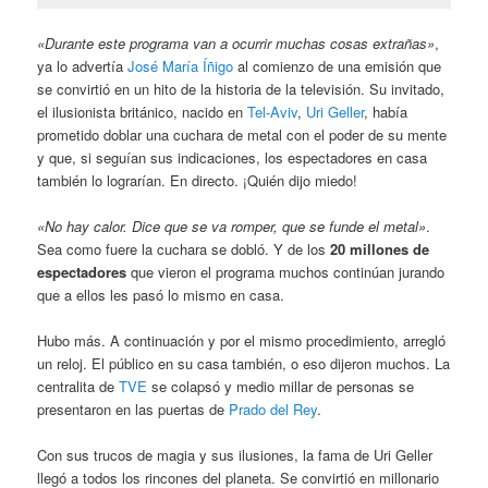
«Durante este programa van a ocurrir muchas cosas extrañas»
,
ya lo advertía
José María Íñigo
al comienzo de una emisión que
se convirtió en un hito de la historia de la televisión. Su invitado,
el ilusionista británico, nacido en
Tel-Aviv
,
Uri Geller
, había
prometido doblar una cuchara de metal con el poder de su mente
y que, si seguían sus indicaciones, los espectadores en casa
también lo lograrían. En directo. ¡Quién dijo miedo!
«No hay calor. Dice que se va romper, que se funde el metal»
.
Sea como fuere la cuchara se dobló. Y de los
20 millones de
espectadores
que vieron el programa muchos continúan jurando
que a ellos les pasó lo mismo en casa.
Hubo más. A continuación y por el mismo procedimiento, arregló
un reloj. El público en su casa también, o eso dijeron muchos. La
centralita de
TVE
se colapsó y medio millar de personas se
presentaron en las puertas de
Prado del Rey
.
Con sus trucos de magia y sus ilusiones, la fama de Uri Geller
llegó a todos los rincones del planeta. Se convirtió en millonario