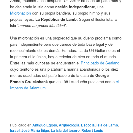
Ahora, muchos años después, Uri Geller ha dado un paso más y
ha declarado la isla como
nación independiente,
una
Micronación
con su propia bandera, su propio himno y sus
propias leyes:
La República de Lamb.
Según el ilusionista la
isla “
merece su propia identidad”.
Una micronación es una propiedad que su dueño proclama como
país independiente pero que carece de toda base legal y del
reconocimiento de los demás Estados. La de Uri Geller no es ni
la primera ni la única, hay alrededor de cien en todo el mundo.
Entre las más curiosas se encuentran el
Principado de Sealand
cuyo territorio es una plataforma marina abandonada o los diez
metros cuadrados del patio trasero de la casa de
George
Francis Cruickshank
que en 1981 su dueño proclamó como
el
Imperio de Atlantium.
Publicado en
Antiguo Egipto
,
Arqueología
,
Escocia
,
Isla de Lamb
,
Israel
,
José María Íñigo
,
La isla del tesoro
,
Robert Louis