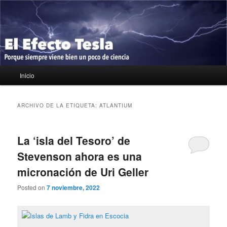
Ir
Ir
Porque siempre viene bien un poco de ciencia
al
al
contenido
contenido
principal
secundario
El Efecto Tesla
Menú
Inicio
principal
ARCHIVO DE LA ETIQUETA:
ATLANTIUM
La ‘isla del Tesoro’ de
Stevenson ahora es una
micronación de Uri Geller
Posted on
7 noviembre, 2022