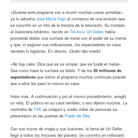
«Durante este programa van a ocurrir muchas cosas extrañas»
,
ya lo advertía
José María Íñigo
al comienzo de una emisión que
se convirtió en un hito de la historia de la televisión. Su invitado,
el ilusionista británico, nacido en
Tel-Aviv
,
Uri Geller
, había
prometido doblar una cuchara de metal con el poder de su mente
y que, si seguían sus indicaciones, los espectadores en casa
también lo lograrían. En directo. ¡Quién dijo miedo!
«No hay calor. Dice que se va romper, que se funde el metal»
.
Sea como fuere la cuchara se dobló. Y de los
20 millones de
espectadores
que vieron el programa muchos continúan jurando
que a ellos les pasó lo mismo en casa.
Hubo más. A continuación y por el mismo procedimiento, arregló
un reloj. El público en su casa también, o eso dijeron muchos. La
centralita de
TVE
se colapsó y medio millar de personas se
presentaron en las puertas de
Prado del Rey
.
Con sus trucos de magia y sus ilusiones, la fama de Uri Geller
llegó a todos los rincones del planeta. Se convirtió en millonario