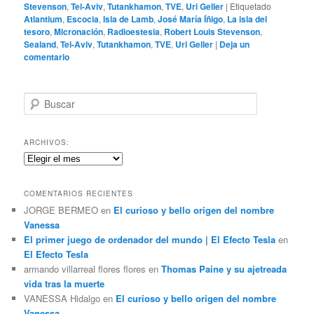
Stevenson
,
Tel-Aviv
,
Tutankhamon
,
TVE
,
Uri Geller
|
Etiquetado
Atlantium
,
Escocia
,
Isla de Lamb
,
José María Íñigo
,
La isla del
tesoro
,
Micronación
,
Radioestesia
,
Robert Louis Stevenson
,
Sealand
,
Tel-Aviv
,
Tutankhamon
,
TVE
,
Uri Geller
|
Deja un
comentario
B
u
s
c
ARCHIVOS:
a
Archivos:
r
COMENTARIOS RECIENTES
JORGE BERMEO
en
El curioso y bello origen del nombre
Vanessa
El primer juego de ordenador del mundo | El Efecto Tesla
en
El Efecto Tesla
armando villarreal flores flores
en
Thomas Paine y su ajetreada
vida tras la muerte
VANESSA Hidalgo
en
El curioso y bello origen del nombre
Vanessa