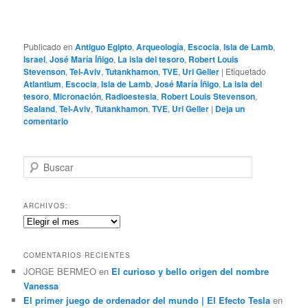
Publicado en
Antiguo Egipto
,
Arqueología
,
Escocia
,
Isla de Lamb
,
Israel
,
José María Íñigo
,
La isla del tesoro
,
Robert Louis
Stevenson
,
Tel-Aviv
,
Tutankhamon
,
TVE
,
Uri Geller
|
Etiquetado
Atlantium
,
Escocia
,
Isla de Lamb
,
José María Íñigo
,
La isla del
tesoro
,
Micronación
,
Radioestesia
,
Robert Louis Stevenson
,
Sealand
,
Tel-Aviv
,
Tutankhamon
,
TVE
,
Uri Geller
|
Deja un
comentario
B
u
s
c
ARCHIVOS:
a
Archivos:
r
COMENTARIOS RECIENTES
JORGE BERMEO
en
El curioso y bello origen del nombre
Vanessa
El primer juego de ordenador del mundo | El Efecto Tesla
en