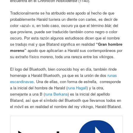
encuentra en el
Chronicon Roskildense
(1140).
Tradicionalmente se ha atribuido este apodo al hecho de que
probablemente Harald tuviera un diente con caries, es decir de
color «azul» o, en todo caso, oscuro ya que el término
blár,
del
que proviene, puede ser traducido también como negro o color
oscuro. Por esta razón algunos estudiosos dicen que el nombre
se tradujo mal y que Blatand significa en realidad
“Gran hombre
moreno”
apodo que aplicarían a Harald sus contemporáneos por
su extraño físico moreno, toda una rareza entre los vikingos.
El logo del Bluetooth, bien conocido hoy en día, también rinde
homenaje a Harald Bluetooth, ya que es la unión de dos
runas
escandinavas
. Una de ellas, con forma de estrella, corresponde
a la inicial del hombre de Harald (
runa Hagall
) y la otra,
semejante a una B (
runa Berkana
) es la inicial del apellido
Blatand, así que el símbolo del Bluetooth que llevamos todos en
el móvil es en realidad el nombre del rey vikingo, Harald Blatand.