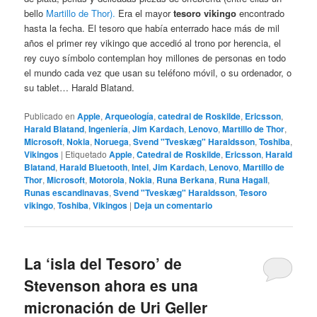
bello
Martillo de Thor).
Era el mayor
tesoro vikingo
encontrado
hasta la fecha. El tesoro que había enterrado hace más de mil
años el primer rey vikingo que accedió al trono por herencia, el
rey cuyo símbolo contemplan hoy millones de personas en todo
el mundo cada vez que usan su teléfono móvil, o su ordenador, o
su tablet… Harald Blatand.
Publicado en
Apple
,
Arqueología
,
catedral de Roskilde
,
Ericsson
,
Harald Blatand
,
Ingeniería
,
Jim Kardach
,
Lenovo
,
Martillo de Thor
,
Microsoft
,
Nokia
,
Noruega
,
Svend "Tveskæg" Haraldsson
,
Toshiba
,
Vikingos
|
Etiquetado
Apple
,
Catedral de Roskilde
,
Ericsson
,
Harald
Blatand
,
Harald Bluetooth
,
Intel
,
Jim Kardach
,
Lenovo
,
Martillo de
Thor
,
Microsoft
,
Motorola
,
Nokia
,
Runa Berkana
,
Runa Hagall
,
Runas escandinavas
,
Svend "Tveskæg" Haraldsson
,
Tesoro
vikingo
,
Toshiba
,
Vikingos
|
Deja un comentario
La ‘isla del Tesoro’ de
Stevenson ahora es una
micronación de Uri Geller