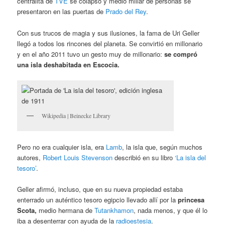
centralita de
TVE
se colapsó y medio millar de personas se
presentaron en las puertas de
Prado del Rey
.
Con sus trucos de magia y sus ilusiones, la fama de Uri Geller
llegó a todos los rincones del planeta. Se convirtió en millonario
y en el año 2011 tuvo un gesto muy de millonario:
se compró
una isla deshabitada en Escocia.
Wikipedia | Beinecke Library
Pero no era cualquier isla, era
Lamb
, la isla que, según muchos
autores,
Robert Louis Stevenson
describió en su libro
‘La isla del
tesoro’
.
Geller afirmó, incluso, que en su nueva propiedad estaba
enterrado un auténtico tesoro egipcio llevado allí por la
princesa
Scota,
medio hermana de
Tutankhamon
, nada menos, y que él lo
iba a desenterrar con ayuda de la
radioestesia
.