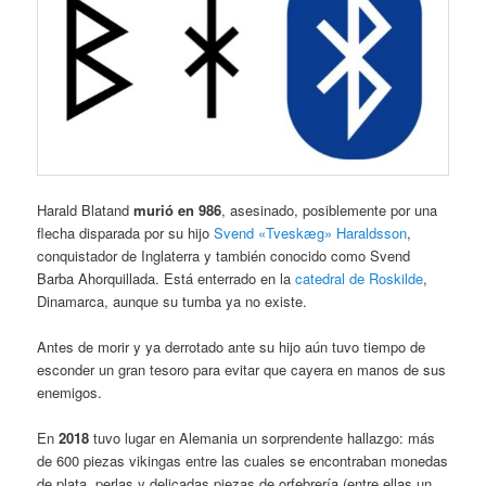
Harald Blatand
murió en 986
, asesinado, posiblemente por una
flecha disparada por su hijo
Svend «Tveskæg» Haraldsson
,
conquistador de Inglaterra y también conocido como Svend
Barba Ahorquillada. Está enterrado en la
catedral de Roskilde
,
Dinamarca, aunque su tumba ya no existe.
Antes de morir y ya derrotado ante su hijo aún tuvo tiempo de
esconder un gran tesoro para evitar que cayera en manos de sus
enemigos.
En
2018
tuvo lugar en Alemania un sorprendente hallazgo: más
de 600 piezas vikingas entre las cuales se encontraban monedas
de plata, perlas y delicadas piezas de orfebrería (entre ellas un