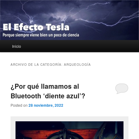
Ir
Ir
Porque siempre viene bien un poco de ciencia
al
al
contenido
contenido
principal
secundario
El Efecto Tesla
Menú
Inicio
principal
ARCHIVO DE LA CATEGORÍA:
ARQUEOLOGÍA
¿Por qué llamamos al
Bluetooth ‘diente azul’?
Posted on
28 noviembre, 2022