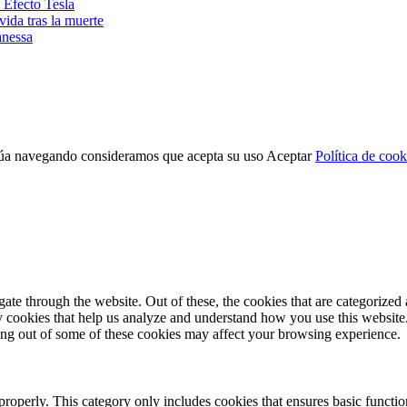
 Efecto Tesla
ida tras la muerte
anessa
tinúa navegando consideramos que acepta su uso
Aceptar
Política de cook
e through the website. Out of these, the cookies that are categorized a
rty cookies that help us analyze and understand how you use this websit
ting out of some of these cookies may affect your browsing experience.
properly. This category only includes cookies that ensures basic functio