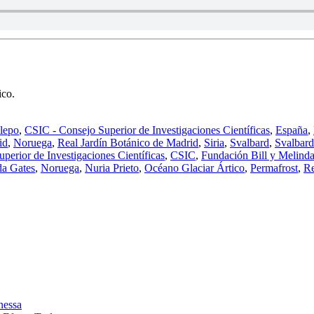
ico.
Alepo
,
CSIC - Consejo Superior de Investigaciones Científicas
,
España
,
id
,
Noruega
,
Real Jardín Botánico de Madrid
,
Siria
,
Svalbard
,
Svalbard
perior de Investigaciones Científicas
,
CSIC
,
Fundación Bill y Melind
da Gates
,
Noruega
,
Nuria Prieto
,
Océano Glaciar Ártico
,
Permafrost
,
Re
nessa