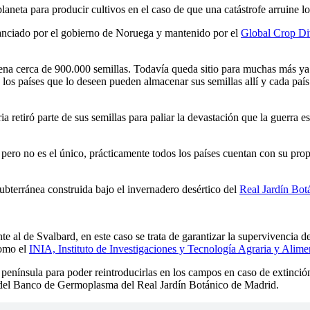
aneta para producir cultivos en el caso de que una catástrofe arruine lo
inanciado por el gobierno de Noruega y mantenido por el
Global Crop Div
ena cerca de 900.000 semillas. Todavía queda sitio para muchas más y
 los países que lo deseen pueden almacenar sus semillas allí y cada país
a retiró parte de sus semillas para paliar la devastación que la guerra
ero no es el único, prácticamente todos los países cuentan con su pro
bterránea construida bajo el invernadero desértico del
Real Jardín Bot
te al de Svalbard, en este caso se trata de garantizar la supervivencia de
como el
INIA, Instituto de Investigaciones y Tecnología Agraria y Alime
 península para poder reintroducirlas en los campos en caso de extinció
e del Banco de Germoplasma del Real Jardín Botánico de Madrid.