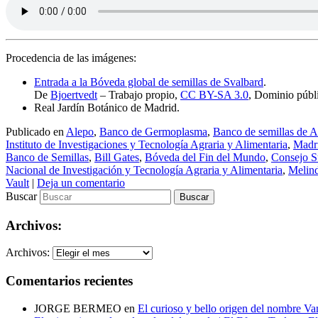
Procedencia de las imágenes:
Entrada a la Bóveda global de semillas de Svalbard
.
De
Bjoertvedt
–
Trabajo propio
,
CC BY-SA 3.0
, Dominio públ
Real Jardín Botánico de Madrid.
Publicado en
Alepo
,
Banco de Germoplasma
,
Banco de semillas de 
Instituto de Investigaciones y Tecnología Agraria y Alimentaria
,
Madr
Banco de Semillas
,
Bill Gates
,
Bóveda del Fin del Mundo
,
Consejo Su
Nacional de Investigación y Tecnología Agraria y Alimentaria
,
Melin
Vault
|
Deja un comentario
Buscar
Archivos:
Archivos:
Comentarios recientes
JORGE BERMEO
en
El curioso y bello origen del nombre Va