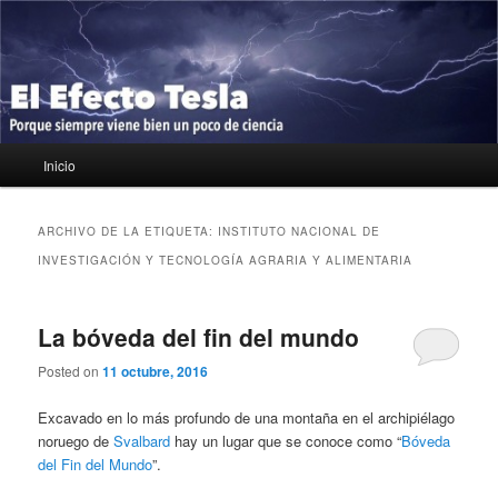
Ir
Ir
Porque siempre viene bien un poco de ciencia
al
al
contenido
contenido
principal
secundario
El Efecto Tesla
Menú
Inicio
principal
ARCHIVO DE LA ETIQUETA:
INSTITUTO NACIONAL DE
INVESTIGACIÓN Y TECNOLOGÍA AGRARIA Y ALIMENTARIA
La bóveda del fin del mundo
Posted on
11 octubre, 2016
Excavado en lo más profundo de una montaña en el archipiélago
noruego de
Svalbard
hay un lugar que se conoce como “
Bóveda
del Fin del Mundo
”.