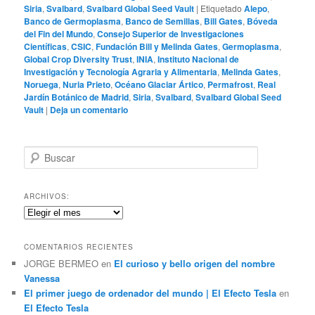
Siria
,
Svalbard
,
Svalbard Global Seed Vault
|
Etiquetado
Alepo
,
Banco de Germoplasma
,
Banco de Semillas
,
Bill Gates
,
Bóveda
del Fin del Mundo
,
Consejo Superior de Investigaciones
Científicas
,
CSIC
,
Fundación Bill y Melinda Gates
,
Germoplasma
,
Global Crop Diversity Trust
,
INIA
,
Instituto Nacional de
Investigación y Tecnología Agraria y Alimentaria
,
Melinda Gates
,
Noruega
,
Nuria Prieto
,
Océano Glaciar Ártico
,
Permafrost
,
Real
Jardín Botánico de Madrid
,
Siria
,
Svalbard
,
Svalbard Global Seed
Vault
|
Deja un comentario
B
u
s
c
ARCHIVOS:
a
Archivos:
r
COMENTARIOS RECIENTES
JORGE BERMEO
en
El curioso y bello origen del nombre
Vanessa
El primer juego de ordenador del mundo | El Efecto Tesla
en
El Efecto Tesla