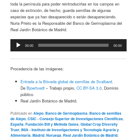
toda la península para poder reintroducirlas en los campos en
caso de extinción, de hecho, guarda semillas de algunas
especies que ya han desaparecido o están desapareciendo.
Nuria Prieto es la Responsable del Banco de Germoplasma del
Real Jardín Botánico de Madrid.
Reproductor
00:00
00:00
de
audio
Procedencia de las imágenes:
Entrada a la Bóveda global de semillas de Svalbard
.
De
Bjoertvedt
–
Trabajo propio
,
CC BY-SA 3.0
, Dominio
público.
Real Jardín Botánico de Madrid.
Publicado en
Alepo
,
Banco de Germoplasma
,
Banco de semillas
de Alepo
,
CSIC - Consejo Superior de Investigaciones Científicas
,
España
,
Fundación Bill y Melinda Gates
,
Global Crop Diversity
Trust
,
INIA - Instituto de Investigaciones y Tecnología Agraria y
Alimentaria
,
Madrid
,
Noruega
,
Real Jardín Botánico de Madrid
,