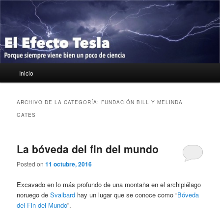
Ir
Ir
Porque siempre viene bien un poco de ciencia
al
al
contenido
contenido
principal
secundario
El Efecto Tesla
Menú
Inicio
principal
ARCHIVO DE LA CATEGORÍA:
FUNDACIÓN BILL Y MELINDA
GATES
La bóveda del fin del mundo
Posted on
11 octubre, 2016
Excavado en lo más profundo de una montaña en el archipiélago
noruego de
Svalbard
hay un lugar que se conoce como “
Bóveda
del Fin del Mundo
”.