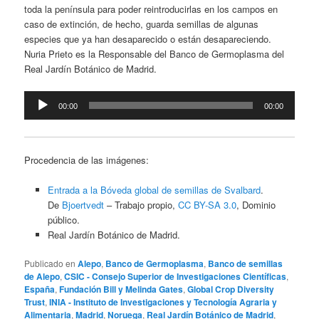
toda la península para poder reintroducirlas en los campos en
caso de extinción, de hecho, guarda semillas de algunas
especies que ya han desaparecido o están desapareciendo.
Nuria Prieto es la Responsable del Banco de Germoplasma del
Real Jardín Botánico de Madrid.
Reproductor
00:00
00:00
de
audio
Procedencia de las imágenes:
Entrada a la Bóveda global de semillas de Svalbard
.
De
Bjoertvedt
–
Trabajo propio
,
CC BY-SA 3.0
, Dominio
público.
Real Jardín Botánico de Madrid.
Publicado en
Alepo
,
Banco de Germoplasma
,
Banco de semillas
de Alepo
,
CSIC - Consejo Superior de Investigaciones Científicas
,
España
,
Fundación Bill y Melinda Gates
,
Global Crop Diversity
Trust
,
INIA - Instituto de Investigaciones y Tecnología Agraria y
Alimentaria
,
Madrid
,
Noruega
,
Real Jardín Botánico de Madrid
,