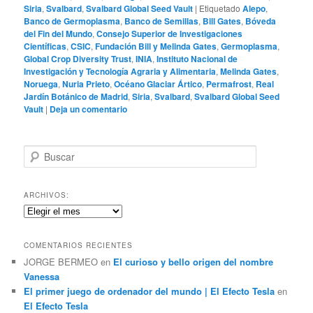
Siria
,
Svalbard
,
Svalbard Global Seed Vault
|
Etiquetado
Alepo
,
Banco de Germoplasma
,
Banco de Semillas
,
Bill Gates
,
Bóveda
del Fin del Mundo
,
Consejo Superior de Investigaciones
Científicas
,
CSIC
,
Fundación Bill y Melinda Gates
,
Germoplasma
,
Global Crop Diversity Trust
,
INIA
,
Instituto Nacional de
Investigación y Tecnología Agraria y Alimentaria
,
Melinda Gates
,
Noruega
,
Nuria Prieto
,
Océano Glaciar Ártico
,
Permafrost
,
Real
Jardín Botánico de Madrid
,
Siria
,
Svalbard
,
Svalbard Global Seed
Vault
|
Deja un comentario
B
u
s
c
ARCHIVOS:
a
Archivos:
r
COMENTARIOS RECIENTES
JORGE BERMEO
en
El curioso y bello origen del nombre
Vanessa
El primer juego de ordenador del mundo | El Efecto Tesla
en
El Efecto Tesla